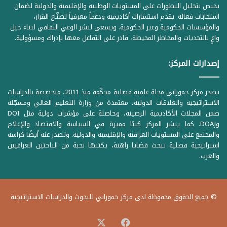
يختص بتحليل التطورات على المستويات الوطنية والإقليمية والدولية لضمان
استجابات فعالة. يقدم استشارات أكاديمية ودعماً معرفياً لصنّاع القرار،
والمؤسسات الحكومية وغير الحكومية. ويسعى لنشر الوعي الثقافي لبناء جيل
واعٍ بالتحديات والمخاطر المحيطة، قادر على التفاعل معها بإدراك ومسؤولية.
إصدارات المركز:
يصدر مركز حمورابي مجلة علمية فصلية محكّمة منذ 2011، متخصصة بالدراسات
الاستراتيجية والعلاقات الدولية، معتمدة من وزارة التعليم العالي ومسجّلة
ضمن المجلات الأكاديمية الرصينة، وحاصلة على مؤشرات دولية مثل DOI
وDOAJ. كما ينشر المركز كتبًا مميزة في السياسة والاقتصاد والإعلام
والمجتمع على المستويات العراقية والإقليمية والدولية. وتصدر عنه أيضًا كراسة
استراتيجية فصلية تبحث قضايا راهنة، يكتبها نخبة من الباحثين العراقيين
والعرب.
© جميع الحقوق محفوظة لدى مركز حمورابي للبحوث والدراسات الاستراتيجية
‫X
فيسبوك