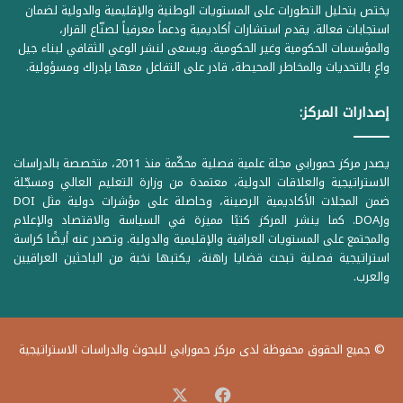
يختص بتحليل التطورات على المستويات الوطنية والإقليمية والدولية لضمان
استجابات فعالة. يقدم استشارات أكاديمية ودعماً معرفياً لصنّاع القرار،
والمؤسسات الحكومية وغير الحكومية. ويسعى لنشر الوعي الثقافي لبناء جيل
واعٍ بالتحديات والمخاطر المحيطة، قادر على التفاعل معها بإدراك ومسؤولية.
إصدارات المركز:
يصدر مركز حمورابي مجلة علمية فصلية محكّمة منذ 2011، متخصصة بالدراسات
الاستراتيجية والعلاقات الدولية، معتمدة من وزارة التعليم العالي ومسجّلة
ضمن المجلات الأكاديمية الرصينة، وحاصلة على مؤشرات دولية مثل DOI
وDOAJ. كما ينشر المركز كتبًا مميزة في السياسة والاقتصاد والإعلام
والمجتمع على المستويات العراقية والإقليمية والدولية. وتصدر عنه أيضًا كراسة
استراتيجية فصلية تبحث قضايا راهنة، يكتبها نخبة من الباحثين العراقيين
والعرب.
© جميع الحقوق محفوظة لدى مركز حمورابي للبحوث والدراسات الاستراتيجية
‫X
فيسبوك