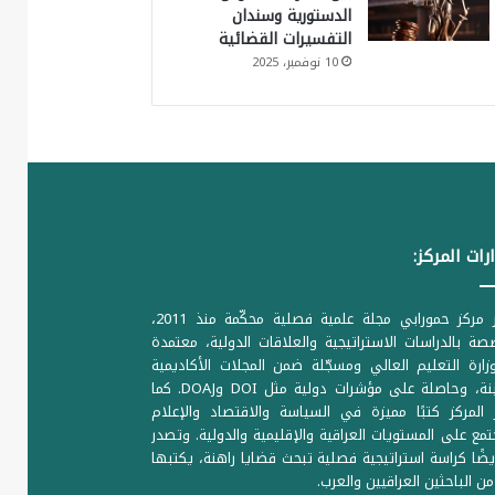
الدستورية وسندان
التفسيرات القضائية
10 نوفمبر، 2025
رات المركز:
يصدر مركز حمورابي مجلة علمية فصلية محكّمة منذ 2011،
ة بالدراسات الاستراتيجية والعلاقات الدولية، معتمدة
ارة التعليم العالي ومسجّلة ضمن المجلات الأكاديمية
الرصينة، وحاصلة على مؤشرات دولية مثل DOI وDOAJ. كما
المركز كتبًا مميزة في السياسة والاقتصاد والإعلام
تمع على المستويات العراقية والإقليمية والدولية. وتصدر
يضًا كراسة استراتيجية فصلية تبحث قضايا راهنة، يكتبها
من الباحثين العراقيين والعرب.