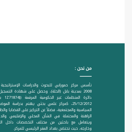
من نحن :
تأسس مركز حمورابي للبحوث والدراسات الإستراتيجية 
2008 بمدينة بابل (الحلة)، وحصل على شهادة التسجي
دائرة المنظمات غير ا
25/12/2012، كمركز علمي بحثي يهتم بدراسة الموض
السياسية والمجتمعية، فضلاً عن التركيز على القضايا والظ
الراهنة والمحتملة في الشأن المحلي والإقليمي والدو
ويتعامل مع باحثين من مختلف التخصصات داخل الع
وخارجه، حيث تحتضن بغداد المقر الرئيسي للمركز.