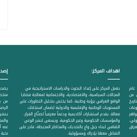
اهداف المركز:
إصدا
عام
يعمل المركز على إعداد البحوث والدراسات الاستراتيجية في
ل من
المجالات السياسية، والاقتصادية، والاجتماعية لمعالجة قضايا
متخصص
لحكومية المرقمة ((1Z71874 بتاريخ
الواقع العراقي برؤية وطنية. كما يختص بتحليل التطورات على
من وز
وعات
المستويات الوطنية والإقليمية والدولية لضمان استجابات
واهر
فعالة. يقدم استشارات أكاديمية ودعماً معرفياً لصنّاع القرار،
ينشر 
لي،
والمؤسسات الحكومية وغير الحكومية. ويسعى لنشر الوعي
والمج
راق
الثقافي لبناء جيل واعٍ بالتحديات والمخاطر المحيطة، قادر على
عنه أ
التفاعل معها بإدراك ومسؤولية.
نخبة 