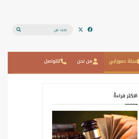
‫X
فيسبوك
بحث
عن
مجلة حمورابي
من نحن
للتواصل
الاكثر قراءةً