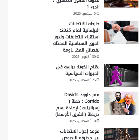
مدونة القانون الجعفري /
الجزء 1
5 سبتمبر، 2025
خارطة الانتخابات
البرلمانية لعام 2025:
استقراء للتحالفات ولدور
القوى السياسية الممثلة
لفصائل المقـ ـاومة
30 أكتوبر، 2025
نظام الكوتا: دراسة في
المبررات السياسية
25 أغسطس، 2025
ممر داوود David’s
Corrido : خطة (
إسرائيلية ) لإعادة رسم
خريطة (الشرق الأوسط)
10 أغسطس، 2025
موعد إجراء الانتخابات
بين مطرقة النصوص