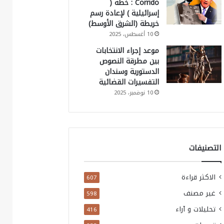
Corrido : خطة (
إسرائيلية ) لإعادة رسم
خريطة (الشرق الأوسط)
10 أغسطس، 2025
موعد إجراء الانتخابات
بين مطرقة النصوص
الدستورية وسندان
التفسيرات القضائية
10 نوفمبر، 2025
التصنيفات
الاكثر قراءة
607
غير مصنف
598
تحليلات و آراء
416