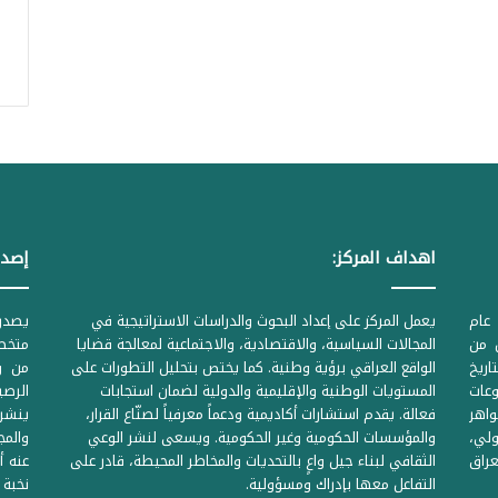
اهداف المركز:
إصدا
عام
يعمل المركز على إعداد البحوث والدراسات الاستراتيجية في
ل من
المجالات السياسية، والاقتصادية، والاجتماعية لمعالجة قضايا
متخصص
لحكومية المرقمة ((1Z71874 بتاريخ
الواقع العراقي برؤية وطنية. كما يختص بتحليل التطورات على
من وز
وعات
المستويات الوطنية والإقليمية والدولية لضمان استجابات
واهر
فعالة. يقدم استشارات أكاديمية ودعماً معرفياً لصنّاع القرار،
ينشر 
لي،
والمؤسسات الحكومية وغير الحكومية. ويسعى لنشر الوعي
والمج
راق
الثقافي لبناء جيل واعٍ بالتحديات والمخاطر المحيطة، قادر على
عنه أ
التفاعل معها بإدراك ومسؤولية.
نخبة 