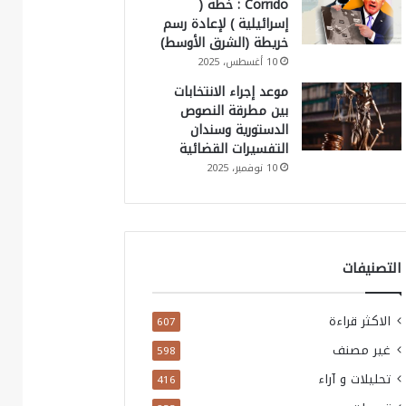
Corrido : خطة (
إسرائيلية ) لإعادة رسم
خريطة (الشرق الأوسط)
10 أغسطس، 2025
موعد إجراء الانتخابات
بين مطرقة النصوص
الدستورية وسندان
التفسيرات القضائية
10 نوفمبر، 2025
التصنيفات
الاكثر قراءة
607
غير مصنف
598
تحليلات و آراء
416