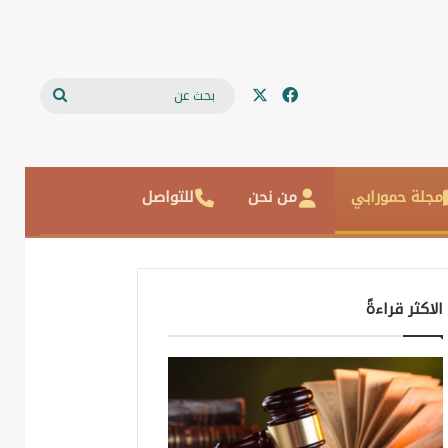
‫X
فيسبوك
بحث
عن
مجلة حمورابي
من نحن
للتواصل
الاكثر قراءةً