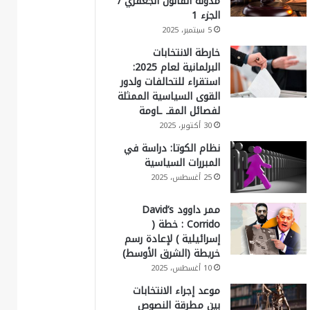
مدونة القانون الجعفري /
الجزء 1
5 سبتمبر، 2025
خارطة الانتخابات
البرلمانية لعام 2025:
استقراء للتحالفات ولدور
القوى السياسية الممثلة
لفصائل المقـ ـاومة
30 أكتوبر، 2025
نظام الكوتا: دراسة في
المبررات السياسية
25 أغسطس، 2025
ممر داوود David’s
Corrido : خطة (
إسرائيلية ) لإعادة رسم
خريطة (الشرق الأوسط)
10 أغسطس، 2025
موعد إجراء الانتخابات
بين مطرقة النصوص