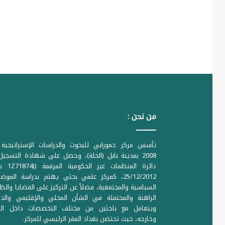
من نحن :
تأسس مركز حمورابي للبحوث والدراسات الإستراتيجية 
2008 بمدينة بابل (الحلة)، وحصل على شهادة التسجي
دائرة المنظمات غير ا
25/12/2012، كمركز علمي بحثي يهتم بدراسة الموض
السياسية والمجتمعية، فضلاً عن التركيز على القضايا والظ
الراهنة والمحتملة في الشأن المحلي والإقليمي والدو
ويتعامل مع باحثين من مختلف التخصصات داخل الع
وخارجه، حيث تحتضن بغداد المقر الرئيسي للمركز.