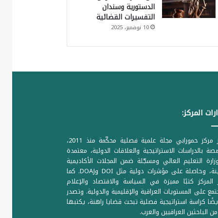
الدستورية وسندان
التفسيرات القضائية
10 نوفمبر، 2025
رات المركز:
يصدر مركز حمورابي مجلة علمية فصلية محكّمة منذ 2011،
ة بالدراسات الاستراتيجية والعلاقات الدولية، معتمدة
ارة التعليم العالي ومسجّلة ضمن المجلات الأكاديمية
الرصينة، وحاصلة على مؤشرات دولية مثل DOI وDOAJ. كما
المركز كتبًا مميزة في السياسة والاقتصاد والإعلام
تمع على المستويات العراقية والإقليمية والدولية. وتصدر
يضًا كراسة استراتيجية فصلية تبحث قضايا راهنة، يكتبها
من الباحثين العراقيين والعرب.