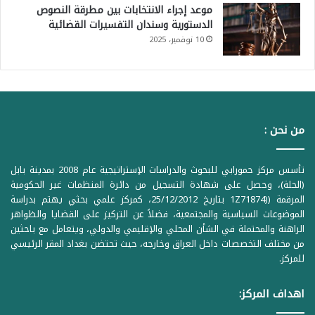
موعد إجراء الانتخابات بين مطرقة النصوص
الدستورية وسندان التفسيرات القضائية
10 نوفمبر، 2025
من نحن :
تأسس مركز حمورابي للبحوث والدراسات الإستراتيجية عام 2008 بمدينة بابل
(الحلة)، وحصل على شهادة التسجيل من دائرة المنظمات غير الحكومية
المرقمة ((1Z71874 بتاريخ 25/12/2012، كمركز علمي بحثي يهتم بدراسة
الموضوعات السياسية والمجتمعية، فضلاً عن التركيز على القضايا والظواهر
الراهنة والمحتملة في الشأن المحلي والإقليمي والدولي، ويتعامل مع باحثين
من مختلف التخصصات داخل العراق وخارجه، حيث تحتضن بغداد المقر الرئيسي
للمركز.
اهداف المركز: