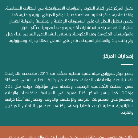
يعمل المركز على إعداد البحوث والدراسات الاستراتيجية في المجالات السياسية،
والاقتصادية، والاجتماعية لمعالجة قضايا الواقع العراقي برؤية وطنية. كما
يختص بتحليل التطورات على المستويات الوطنية والإقليمية والدولية لضمان
استجابات فعالة. يقدم استشارات أكاديمية ودعماً معرفياً لصنّاع القرار،
والمؤسسات الحكومية وغير الحكومية. ويسعى لنشر الوعي الثقافي لبناء جيل
واعٍ بالتحديات والمخاطر المحيطة، قادر على التفاعل معها بإدراك ومسؤولية.
إصدارات المركز:
يصدر مركز حمورابي مجلة علمية فصلية محكّمة منذ 2011، متخصصة بالدراسات
الاستراتيجية والعلاقات الدولية، معتمدة من وزارة التعليم العالي ومسجّلة
ضمن المجلات الأكاديمية الرصينة، وحاصلة على مؤشرات دولية مثل DOI
وDOAJ. كما ينشر المركز كتبًا مميزة في السياسة والاقتصاد والإعلام
والمجتمع على المستويات العراقية والإقليمية والدولية. وتصدر عنه أيضًا كراسة
استراتيجية فصلية تبحث قضايا راهنة، يكتبها نخبة من الباحثين العراقيين
والعرب.
© جميع الحقوق محفوظة لدى مركز حمورابي للبحوث والدراسات الاستراتيجية