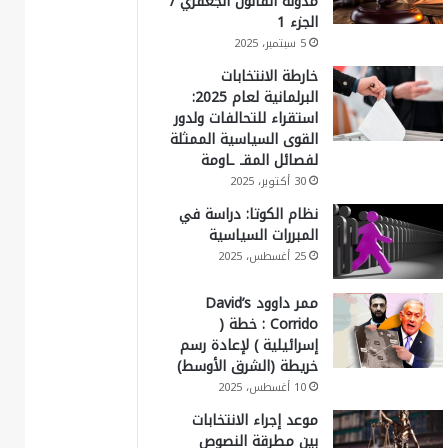
مدونة القانون الجعفري /
الجزء 1
5 سبتمبر، 2025
خارطة الانتخابات
البرلمانية لعام 2025:
استقراء للتحالفات ولدور
القوى السياسية الممثلة
لفصائل المقـ ـاومة
30 أكتوبر، 2025
نظام الكوتا: دراسة في
المبررات السياسية
25 أغسطس، 2025
ممر داوود David’s
Corrido : خطة (
إسرائيلية ) لإعادة رسم
خريطة (الشرق الأوسط)
10 أغسطس، 2025
موعد إجراء الانتخابات
بين مطرقة النصوص