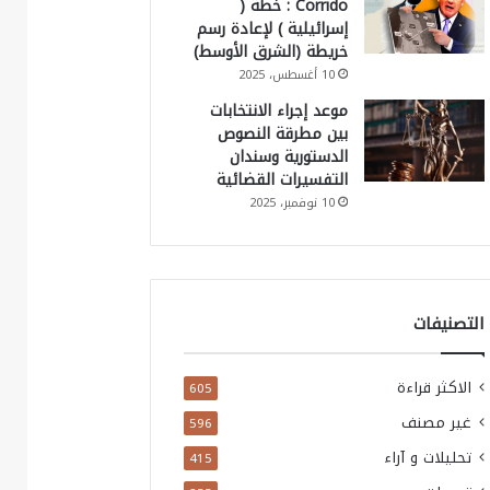
Corrido : خطة (
إسرائيلية ) لإعادة رسم
خريطة (الشرق الأوسط)
10 أغسطس، 2025
موعد إجراء الانتخابات
بين مطرقة النصوص
الدستورية وسندان
التفسيرات القضائية
10 نوفمبر، 2025
التصنيفات
الاكثر قراءة
605
غير مصنف
596
تحليلات و آراء
415