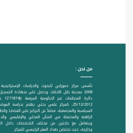
من نحن :
تأسس مركز حمورابي للبحوث والدراسات الإستراتيجية 
2008 بمدينة بابل (الحلة)، وحصل على شهادة التسجي
دائرة المنظمات غير ا
25/12/2012، كمركز علمي بحثي يهتم بدراسة الموض
السياسية والمجتمعية، فضلاً عن التركيز على القضايا والظ
الراهنة والمحتملة في الشأن المحلي والإقليمي والدو
ويتعامل مع باحثين من مختلف التخصصات داخل الع
وخارجه، حيث تحتضن بغداد المقر الرئيسي للمركز.