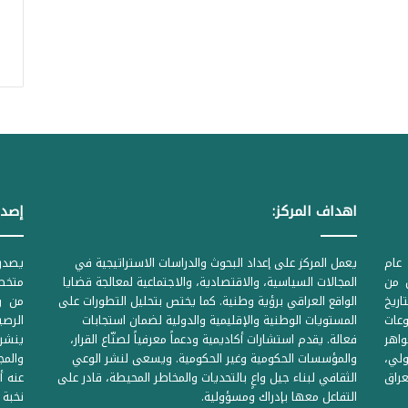
اهداف المركز:
إصدا
عام
يعمل المركز على إعداد البحوث والدراسات الاستراتيجية في
ل من
المجالات السياسية، والاقتصادية، والاجتماعية لمعالجة قضايا
متخصص
لحكومية المرقمة ((1Z71874 بتاريخ
الواقع العراقي برؤية وطنية. كما يختص بتحليل التطورات على
من وز
وعات
المستويات الوطنية والإقليمية والدولية لضمان استجابات
واهر
فعالة. يقدم استشارات أكاديمية ودعماً معرفياً لصنّاع القرار،
ينشر 
لي،
والمؤسسات الحكومية وغير الحكومية. ويسعى لنشر الوعي
والمج
راق
الثقافي لبناء جيل واعٍ بالتحديات والمخاطر المحيطة، قادر على
عنه أ
التفاعل معها بإدراك ومسؤولية.
نخبة 