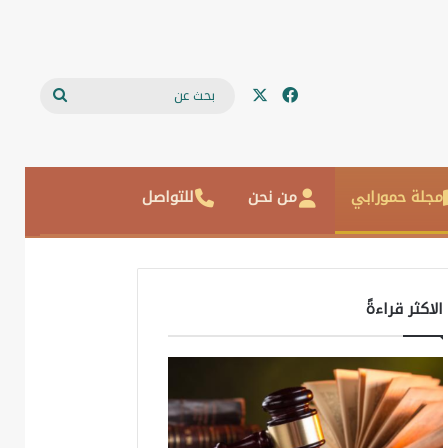
‫X
فيسبوك
بحث
عن
مجلة حمورابي
من نحن
للتواصل
الاكثر قراءةً