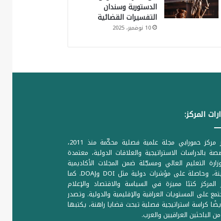
الدستورية وسندان
التفسيرات القضائية
10 نوفمبر، 2025
رات المركز:
يصدر مركز حمورابي مجلة علمية فصلية محكّمة منذ 2011،
ة بالدراسات الاستراتيجية والعلاقات الدولية، معتمدة
ارة التعليم العالي ومسجّلة ضمن المجلات الأكاديمية
الرصينة، وحاصلة على مؤشرات دولية مثل DOI وDOAJ. كما
المركز كتبًا مميزة في السياسة والاقتصاد والإعلام
تمع على المستويات العراقية والإقليمية والدولية. وتصدر
يضًا كراسة استراتيجية فصلية تبحث قضايا راهنة، يكتبها
من الباحثين العراقيين والعرب.