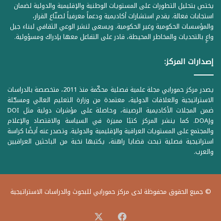
يختص بتحليل التطورات على المستويات الوطنية والإقليمية والدولية لضمان
استجابات فعالة. يقدم استشارات أكاديمية ودعماً معرفياً لصنّاع القرار،
والمؤسسات الحكومية وغير الحكومية. ويسعى لنشر الوعي الثقافي لبناء جيل
واعٍ بالتحديات والمخاطر المحيطة، قادر على التفاعل معها بإدراك ومسؤولية.
إصدارات المركز:
يصدر مركز حمورابي مجلة علمية فصلية محكّمة منذ 2011، متخصصة بالدراسات
الاستراتيجية والعلاقات الدولية، معتمدة من وزارة التعليم العالي ومسجّلة
ضمن المجلات الأكاديمية الرصينة، وحاصلة على مؤشرات دولية مثل DOI
وDOAJ. كما ينشر المركز كتبًا مميزة في السياسة والاقتصاد والإعلام
والمجتمع على المستويات العراقية والإقليمية والدولية. وتصدر عنه أيضًا كراسة
استراتيجية فصلية تبحث قضايا راهنة، يكتبها نخبة من الباحثين العراقيين
والعرب.
© جميع الحقوق محفوظة لدى مركز حمورابي للبحوث والدراسات الاستراتيجية
‫X
فيسبوك