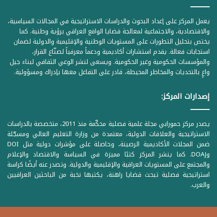
يعمل المركز على إعداد البحوث والدراسات الاستراتيجية في المجالات السياسية،
والاقتصادية، والاجتماعية لمعالجة قضايا الواقع العراقي برؤية وطنية. كما
يختص بتحليل التطورات على المستويات الوطنية والإقليمية والدولية لضمان
استجابات فعالة. يقدم استشارات أكاديمية ودعماً معرفياً لصنّاع القرار،
والمؤسسات الحكومية وغير الحكومية. ويسعى لنشر الوعي الثقافي لبناء جيل
واعٍ بالتحديات والمخاطر المحيطة، قادر على التفاعل معها بإدراك ومسؤولية.
إصدارات المركز:
يصدر مركز حمورابي مجلة علمية فصلية محكّمة منذ 2011، متخصصة بالدراسات
الاستراتيجية والعلاقات الدولية، معتمدة من وزارة التعليم العالي ومسجّلة
ضمن المجلات الأكاديمية الرصينة، وحاصلة على مؤشرات دولية مثل DOI
وDOAJ. كما ينشر المركز كتبًا مميزة في السياسة والاقتصاد والإعلام
والمجتمع على المستويات العراقية والإقليمية والدولية. وتصدر عنه أيضًا كراسة
استراتيجية فصلية تبحث قضايا راهنة، يكتبها نخبة من الباحثين العراقيين
والعرب.