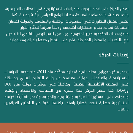
يعمل المركز على إعداد البحوث والدراسات الاستراتيجية في المجالات السياسية،
والاقتصادية، والاجتماعية لمعالجة قضايا الواقع العراقي برؤية وطنية. كما
يختص بتحليل التطورات على المستويات الوطنية والإقليمية والدولية لضمان
استجابات فعالة. يقدم استشارات أكاديمية ودعماً معرفياً لصنّاع القرار،
والمؤسسات الحكومية وغير الحكومية. ويسعى لنشر الوعي الثقافي لبناء جيل
واعٍ بالتحديات والمخاطر المحيطة، قادر على التفاعل معها بإدراك ومسؤولية.
إصدارات المركز:
يصدر مركز حمورابي مجلة علمية فصلية محكّمة منذ 2011، متخصصة بالدراسات
الاستراتيجية والعلاقات الدولية، معتمدة من وزارة التعليم العالي ومسجّلة
ضمن المجلات الأكاديمية الرصينة، وحاصلة على مؤشرات دولية مثل DOI
وDOAJ. كما ينشر المركز كتبًا مميزة في السياسة والاقتصاد والإعلام
والمجتمع على المستويات العراقية والإقليمية والدولية. وتصدر عنه أيضًا كراسة
استراتيجية فصلية تبحث قضايا راهنة، يكتبها نخبة من الباحثين العراقيين
والعرب.