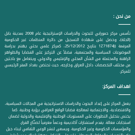
من نحن :
تأسس مركز حمورابي للبحوث والدراسات الإستراتيجية عام 2008 بمدينة بابل
(الحلة)، وحصل على شهادة التسجيل من دائرة المنظمات غير الحكومية
المرقمة ((1Z71874 بتاريخ 25/12/2012، كمركز علمي بحثي يهتم بدراسة
الموضوعات السياسية والمجتمعية، فضلاً عن التركيز على القضايا والظواهر
الراهنة والمحتملة في الشأن المحلي والإقليمي والدولي، ويتعامل مع باحثين
من مختلف التخصصات داخل العراق وخارجه، حيث تحتضن بغداد المقر الرئيسي
للمركز.
اهداف المركز:
يعمل المركز على إعداد البحوث والدراسات الاستراتيجية في المجالات السياسية،
والاقتصادية، والاجتماعية لمعالجة قضايا الواقع العراقي برؤية وطنية. كما
يختص بتحليل التطورات على المستويات الوطنية والإقليمية والدولية لضمان
استجابات فعالة. يقدم استشارات أكاديمية ودعماً معرفياً لصنّاع القرار،
والمؤسسات الحكومية وغير الحكومية. ويسعى لنشر الوعي الثقافي لبناء جيل