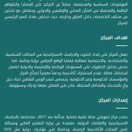
الموضوعات السياسية والمجتمعية، فضلاً عن التركيز على القضايا والظواهر
الراهنة والمحتملة في الشأن المحلي والإقليمي والدولي، ويتعامل مع باحثين
من مختلف التخصصات داخل العراق وخارجه، حيث تحتضن بغداد المقر الرئيسي
للمركز.
اهداف المركز:
يعمل المركز على إعداد البحوث والدراسات الاستراتيجية في المجالات السياسية،
والاقتصادية، والاجتماعية لمعالجة قضايا الواقع العراقي برؤية وطنية. كما
يختص بتحليل التطورات على المستويات الوطنية والإقليمية والدولية لضمان
استجابات فعالة. يقدم استشارات أكاديمية ودعماً معرفياً لصنّاع القرار،
والمؤسسات الحكومية وغير الحكومية. ويسعى لنشر الوعي الثقافي لبناء جيل
واعٍ بالتحديات والمخاطر المحيطة، قادر على التفاعل معها بإدراك ومسؤولية.
إصدارات المركز:
يصدر مركز حمورابي مجلة علمية فصلية محكّمة منذ 2011، متخصصة بالدراسات
الاستراتيجية والعلاقات الدولية، معتمدة من وزارة التعليم العالي ومسجّلة
ضمن المجلات الأكاديمية الرصينة، وحاصلة على مؤشرات دولية مثل DOI