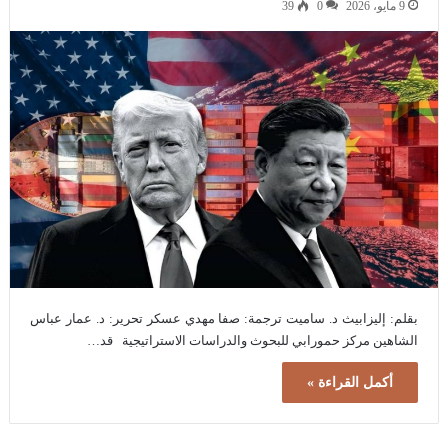
9 مايو، 2026
0
39
بقلم: إليزابيث د. ساميت ترجمة: صفا مهدي عسكر تحرير: د. عمار عباس
الشاهين مركز حمورابي للبحوث والدراسات الاستراتيجية قد…
أكمل القراءة »