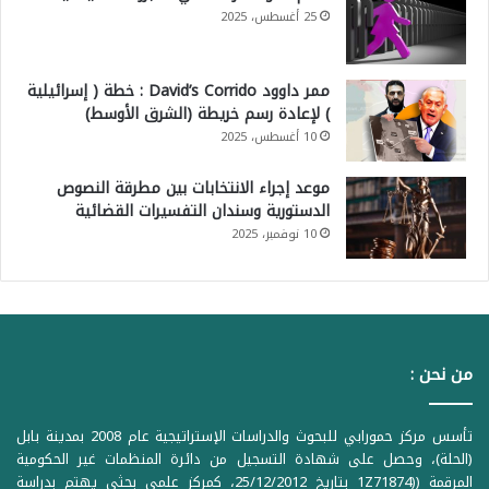
25 أغسطس، 2025
ممر داوود David’s Corrido : خطة ( إسرائيلية
) لإعادة رسم خريطة (الشرق الأوسط)
10 أغسطس، 2025
موعد إجراء الانتخابات بين مطرقة النصوص
الدستورية وسندان التفسيرات القضائية
10 نوفمبر، 2025
من نحن :
تأسس مركز حمورابي للبحوث والدراسات الإستراتيجية عام 2008 بمدينة بابل
(الحلة)، وحصل على شهادة التسجيل من دائرة المنظمات غير الحكومية
المرقمة ((1Z71874 بتاريخ 25/12/2012، كمركز علمي بحثي يهتم بدراسة