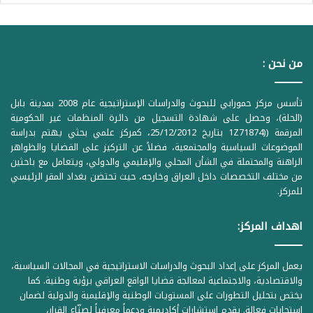
من نحن :
تأسس مركز حمورابي للبحوث والدراسات الإستراتيجية عام 2008 بمدينة بابل
(الحلة)، وحصل على شهادة التسجيل من دائرة المنظمات غير الحكومية
المرقمة ((1Z71874 بتاريخ 25/12/2012، كمركز علمي بحثي يهتم بدراسة
الموضوعات السياسية والمجتمعية، فضلاً عن التركيز على القضايا والظواهر
الراهنة والمحتملة في الشأن المحلي والإقليمي والدولي، ويتعامل مع باحثين
من مختلف التخصصات داخل العراق وخارجه، حيث تحتضن بغداد المقر الرئيسي
للمركز.
اهداف المركز:
يعمل المركز على إعداد البحوث والدراسات الاستراتيجية في المجالات السياسية،
والاقتصادية، والاجتماعية لمعالجة قضايا الواقع العراقي برؤية وطنية. كما
يختص بتحليل التطورات على المستويات الوطنية والإقليمية والدولية لضمان
استجابات فعالة. يقدم استشارات أكاديمية ودعماً معرفياً لصنّاع القرار،