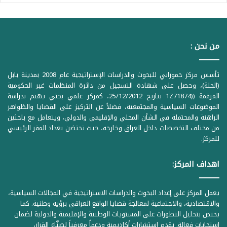
من نحن :
تأسس مركز حمورابي للبحوث والدراسات الإستراتيجية عام 2008 بمدينة بابل
(الحلة)، وحصل على شهادة التسجيل من دائرة المنظمات غير الحكومية
المرقمة ((1Z71874 بتاريخ 25/12/2012، كمركز علمي بحثي يهتم بدراسة
الموضوعات السياسية والمجتمعية، فضلاً عن التركيز على القضايا والظواهر
الراهنة والمحتملة في الشأن المحلي والإقليمي والدولي، ويتعامل مع باحثين
من مختلف التخصصات داخل العراق وخارجه، حيث تحتضن بغداد المقر الرئيسي
للمركز.
اهداف المركز:
يعمل المركز على إعداد البحوث والدراسات الاستراتيجية في المجالات السياسية،
والاقتصادية، والاجتماعية لمعالجة قضايا الواقع العراقي برؤية وطنية. كما
يختص بتحليل التطورات على المستويات الوطنية والإقليمية والدولية لضمان
استجابات فعالة. يقدم استشارات أكاديمية ودعماً معرفياً لصنّاع القرار،