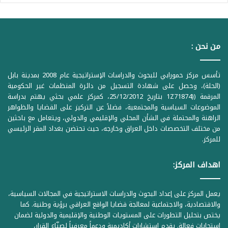
من نحن :
تأسس مركز حمورابي للبحوث والدراسات الإستراتيجية عام 2008 بمدينة بابل
(الحلة)، وحصل على شهادة التسجيل من دائرة المنظمات غير الحكومية
المرقمة ((1Z71874 بتاريخ 25/12/2012، كمركز علمي بحثي يهتم بدراسة
الموضوعات السياسية والمجتمعية، فضلاً عن التركيز على القضايا والظواهر
الراهنة والمحتملة في الشأن المحلي والإقليمي والدولي، ويتعامل مع باحثين
من مختلف التخصصات داخل العراق وخارجه، حيث تحتضن بغداد المقر الرئيسي
للمركز.
اهداف المركز:
يعمل المركز على إعداد البحوث والدراسات الاستراتيجية في المجالات السياسية،
والاقتصادية، والاجتماعية لمعالجة قضايا الواقع العراقي برؤية وطنية. كما
يختص بتحليل التطورات على المستويات الوطنية والإقليمية والدولية لضمان
استجابات فعالة. يقدم استشارات أكاديمية ودعماً معرفياً لصنّاع القرار،