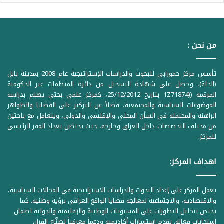
من نحن :
تأسس مركز حمورابي للبحوث والدراسات الإستراتيجية عام 2008 بمدينة بابل
(الحلة)، وحصل على شهادة التسجيل من دائرة المنظمات غير الحكومية
المرقمة ((1Z71874 بتاريخ 25/12/2012، كمركز علمي بحثي يهتم بدراسة
الموضوعات السياسية والمجتمعية، فضلاً عن التركيز على القضايا والظواهر
الراهنة والمحتملة في الشأن المحلي والإقليمي والدولي، ويتعامل مع باحثين
من مختلف التخصصات داخل العراق وخارجه، حيث تحتضن بغداد المقر الرئيسي
للمركز.
اهداف المركز:
يعمل المركز على إعداد البحوث والدراسات الاستراتيجية في المجالات السياسية،
والاقتصادية، والاجتماعية لمعالجة قضايا الواقع العراقي برؤية وطنية. كما
يختص بتحليل التطورات على المستويات الوطنية والإقليمية والدولية لضمان
استجابات فعالة. يقدم استشارات أكاديمية ودعماً معرفياً لصنّاع القرار،