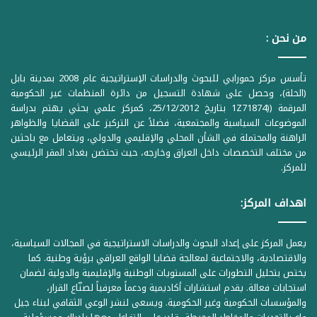
من نحن :
تأسس مركز حمورابي للبحوث والدراسات الإستراتيجية عام 2008 بمدينة بابل
(الحلة)، وحصل على شهادة التسجيل من دائرة المنظمات غير الحكومية
المرقمة ((1Z71874 بتاريخ 25/12/2012، كمركز علمي بحثي يهتم بدراسة
الموضوعات السياسية والمجتمعية، فضلاً عن التركيز على القضايا والظواهر
الراهنة والمحتملة في الشأن المحلي والإقليمي والدولي، ويتعامل مع باحثين
من مختلف التخصصات داخل العراق وخارجه، حيث تحتضن بغداد المقر الرئيسي
للمركز.
اهداف المركز:
يعمل المركز على إعداد البحوث والدراسات الاستراتيجية في المجالات السياسية،
والاقتصادية، والاجتماعية لمعالجة قضايا الواقع العراقي برؤية وطنية. كما
يختص بتحليل التطورات على المستويات الوطنية والإقليمية والدولية لضمان
استجابات فعالة. يقدم استشارات أكاديمية ودعماً معرفياً لصنّاع القرار،
والمؤسسات الحكومية وغير الحكومية. ويسعى لنشر الوعي الثقافي لبناء جيل