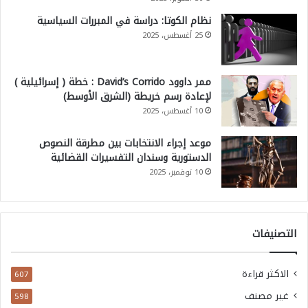
نظام الكوتا: دراسة في المبررات السياسية
25 أغسطس، 2025
ممر داوود David’s Corrido : خطة ( إسرائيلية )
لإعادة رسم خريطة (الشرق الأوسط)
10 أغسطس، 2025
موعد إجراء الانتخابات بين مطرقة النصوص
الدستورية وسندان التفسيرات القضائية
10 نوفمبر، 2025
التصنيفات
الاكثر قراءة
607
غير مصنف
598