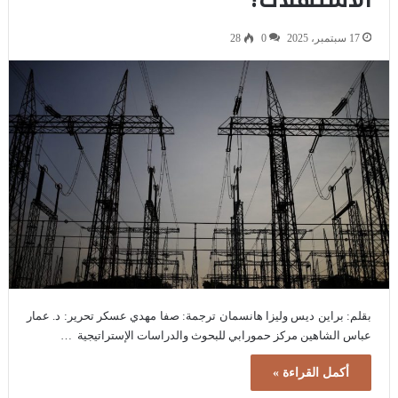
17 سبتمبر، 2025
0
28
بقلم: براين ديس وليزا هانسمان ترجمة: صفا مهدي عسكر تحرير: د. عمار
عباس الشاهين مركز حمورابي للبحوث والدراسات الإستراتيجية …
أكمل القراءة »