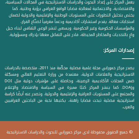
يعمل المركز على إعداد البحوث والدراسات الاستراتيجية في المجالات السياسية،
والاقتصادية، والاجتماعية لمعالجة قضايا الواقع العراقي برؤية وطنية. كما
يختص بتحليل التطورات على المستويات الوطنية والإقليمية والدولية لضمان
استجابات فعالة. يقدم استشارات أكاديمية ودعماً معرفياً لصنّاع القرار،
والمؤسسات الحكومية وغير الحكومية. ويسعى لنشر الوعي الثقافي لبناء جيل
واعٍ بالتحديات والمخاطر المحيطة، قادر على التفاعل معها بإدراك ومسؤولية.
إصدارات المركز:
يصدر مركز حمورابي مجلة علمية فصلية محكّمة منذ 2011، متخصصة بالدراسات
الاستراتيجية والعلاقات الدولية، معتمدة من وزارة التعليم العالي ومسجّلة
ضمن المجلات الأكاديمية الرصينة، وحاصلة على مؤشرات دولية مثل DOI
وDOAJ. كما ينشر المركز كتبًا مميزة في السياسة والاقتصاد والإعلام
والمجتمع على المستويات العراقية والإقليمية والدولية. وتصدر عنه أيضًا كراسة
استراتيجية فصلية تبحث قضايا راهنة، يكتبها نخبة من الباحثين العراقيين
والعرب.
© جميع الحقوق محفوظة لدى مركز حمورابي للبحوث والدراسات الاستراتيجية