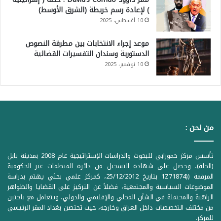
) لإعادة رسم خريطة (الشرق الأوسط)
10 أغسطس، 2025
موعد إجراء الانتخابات بين مطرقة النصوص
الدستورية وسندان التفسيرات القضائية
10 نوفمبر، 2025
من نحن :
تأسس مركز حمورابي للبحوث والدراسات الإستراتيجية عام 2008 بمدينة بابل
(الحلة)، وحصل على شهادة التسجيل من دائرة المنظمات غير الحكومية
المرقمة ((1Z71874 بتاريخ 25/12/2012، كمركز علمي بحثي يهتم بدراسة
الموضوعات السياسية والمجتمعية، فضلاً عن التركيز على القضايا والظواهر
الراهنة والمحتملة في الشأن المحلي والإقليمي والدولي، ويتعامل مع باحثين
من مختلف التخصصات داخل العراق وخارجه، حيث تحتضن بغداد المقر الرئيسي
للمركز.