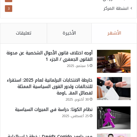
انشطة المركز
3
الأشهر
الأخيرة
تعليقات
أوجه اختلاف قانون الأحوال الشخصية عن مدونة
القانون الجعفري / الجزء 1
5 سبتمبر، 2025
خارطة الانتخابات البرلمانية لعام 2025: استقراء
للتحالفات ولدور القوى السياسية الممثلة
لفصائل المقـ ـاومة
30 أكتوبر، 2025
نظام الكوتا: دراسة في المبررات السياسية
25 أغسطس، 2025
ممر داوود David’s Corrido : خطة ( إسرائيلية