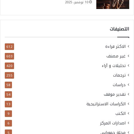
10 نوفمبر، 2025
التصنيفات
الاكثر قراءة
612
غير مصنف
603
تحليلات و آراء
420
ترجمات
255
دراسات
58
تقدير موقف
54
الكراسات الاستراتيجية
13
الكتب
9
اصدارات المركز
6
مجلة حمورابي
5