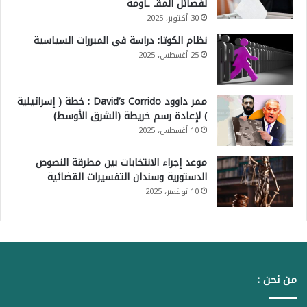
لفصائل المقـ ـاومة
30 أكتوبر، 2025
نظام الكوتا: دراسة في المبررات السياسية
25 أغسطس، 2025
ممر داوود David’s Corrido : خطة ( إسرائيلية
) لإعادة رسم خريطة (الشرق الأوسط)
10 أغسطس، 2025
موعد إجراء الانتخابات بين مطرقة النصوص
الدستورية وسندان التفسيرات القضائية
10 نوفمبر، 2025
من نحن :