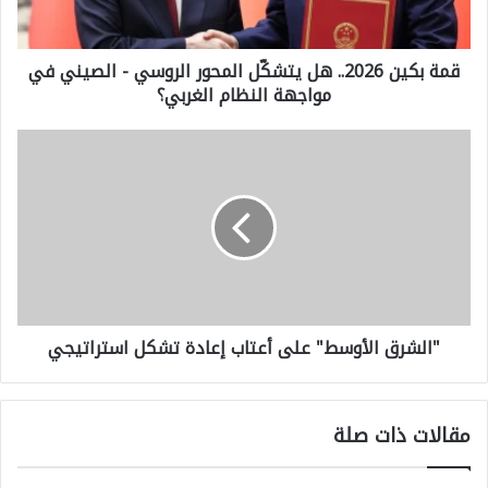
ي
قمة بكين 2026.. هل يتشكّل المحور الروسي - الصيني في
ن
مواجهة النظام الغربي؟
2
0
"
2
ا
6
ل
.
ش
.
ر
ه
ق
ل
"الشرق الأوسط" على أعتاب إعادة تشكل استراتيجي
ا
ي
ل
ت
أ
ش
مقالات ذات صلة
و
كّ
س