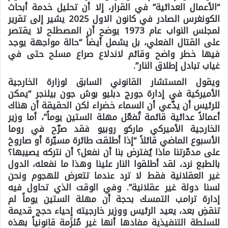
“الأعمال العدائية” في القرار، إلا أن تحليل خدمة أبحاث
الكونغرس الصادر في كانون الاول 2025 يشير إلى تقرير
لمجلس النواب عام 1973 يوضح أن المصطلح لا يقتصر
على القتال الفعلي، بل يشمل أيضاً “حالة مواجهة يوجد
فيها خطر واضح وقائم لاندلاع صراع مسلح حتى في
غياب تبادل إطلاق النار”.
ويقول المستشار القانوني السابق لوزارة الخارجية
الأميركية في إدارة جورج دبليو بوش جون بيلنجر “يمكن
للرئيس أن يدّعي أن السماء خضراء لكن الحقيقة أن هناك
أعمالاً عدائية قائمة تُفعّل مهلة الستين يوماً”، أما وزير
الخارجية الأميركي ماركو روبيو فقد صرّح في روما
الأسبوع الماضي قائلاً “إذا أطلقت طائرة مسيّرة أو صاروخ
على مدمّرتنا ماذا يُفترض بنا أن نفعل؟ أن نتركه يصيبها؟
بالطبع نرد، لقد أطلقوا النار علينا وهذا ما نفعله، الدول
غير العقلانية فقط لا ترد عندما تتعرض للهجوم ونحن
لسنا دولة غير عقلانية”. وفي الوقت الذي تحاول فيه
إدارة ترامب التمسك بحجة أن مهلة الستين يوماً لم
تنقضِ بعد، يعيد الرئيس ووزير خارجيته إحياء حجج قديمة
للسلطة التنفيذية مفادها أنها غير مُلزَمة قانونياً بهذه