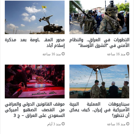
ل
ط
ا
"
ل
ع
م
ل
ح
التطورات في العراق.. والنظام
محور المقـ ـاومة بعد مذكرة
ى
الأمني في “الشرق الأوسط”
إسلام آباد
و
أ
ر
منذ 16 ساعة
منذ 16 ساعة
ع
ا
ت
ل
ا
ر
ب
و
إ
س
سيناريوهات العملية البرية
موقف القانونين الدولي والعراقي
ع
ي
الأميركية في إيران.. كيف يمكن
من القصف الصهيو أميركي
ا
أن تتطور؟
السعودي على العراق – ج 3
-
د
منذ 16 ساعة
منذ 3 أيام
ا
ة