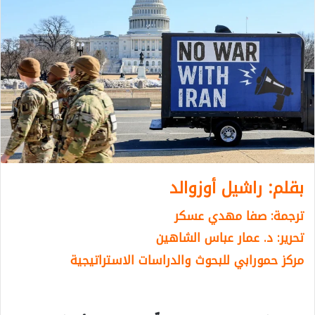
بقلم: راشيل أوزوالد
ترجمة: صفا مهدي عسكر
تحرير: د. عمار عباس الشاهين
مركز حمورابي للبحوث والدراسات الاستراتيجية