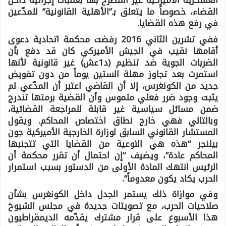
العسكرية الأميركية غير المصرح بها بعقبات إجرائية داخل
القضاء، خصوصاً ما يتعلق بـ”الأهلية القانونية” للمدّعين
في رفع هذه القضايا.
ففي تشرين الثاني 2016 رفضت محكمة اتحادية دعوى
أقامها نقيب في الجيش الأميركي كان قد دفع بأن
الضربات الجوية ضد تنظيم (د1عش) غير قانونية لأنها
استمرت بعد تجاوز مهلة الستين يوماً من دون تفويض
جديد من الكونغرس، إلا أن القاضي اعتبر أن المدّعي لم
يثبت وجود ضرر فعلي ملموس وأن القضية برمتها تندرج
ضمن مسائل سياسية غير قابلة للمراجعة القضائية،
وبالتالي فهي خارج نطاق اختصاص المحاكم. ويقول
المستشار القانوني السابق لوزارة الخارجية الأميركية جون
بيلنجر “هذه هي النوعية من القضايا التي تتجنبها
المحاكم عادة”، ويضيف “إن احتمال أن تقرر محكمة أن
الرئيس انتهك المادة الأولى من الدستور بسبب استمرار
الحرب يكاد يكون معدوماً”.
وفي موازاة ذلك يستمر الجدل داخل الكونغرس بشأن
صلاحيات الحرب، مع تصويتات جديدة في مجلس الشيوخ
هذا الأسبوع على قرار مشترك يقدّمه الديمقراطيون