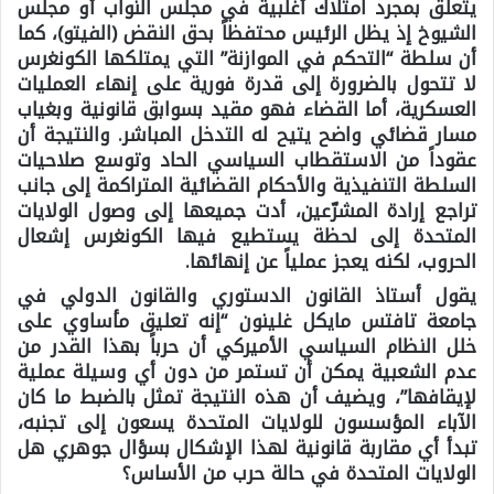
يتعلّق بمجرد امتلاك أغلبية في مجلس النواب أو مجلس
الشيوخ إذ يظل الرئيس محتفظاً بحق النقض (الفيتو)، كما
أن سلطة “التحكم في الموازنة” التي يمتلكها الكونغرس
لا تتحول بالضرورة إلى قدرة فورية على إنهاء العمليات
العسكرية، أما القضاء فهو مقيد بسوابق قانونية وبغياب
مسار قضائي واضح يتيح له التدخل المباشر. والنتيجة أن
عقوداً من الاستقطاب السياسي الحاد وتوسع صلاحيات
السلطة التنفيذية والأحكام القضائية المتراكمة إلى جانب
تراجع إرادة المشرّعين، أدت جميعها إلى وصول الولايات
المتحدة إلى لحظة يستطيع فيها الكونغرس إشعال
الحروب، لكنه يعجز عملياً عن إنهائها.
يقول أستاذ القانون الدستوري والقانون الدولي في
جامعة تافتس مايكل غلينون “إنه تعليق مأساوي على
خلل النظام السياسي الأميركي أن حرباً بهذا القدر من
عدم الشعبية يمكن أن تستمر من دون أي وسيلة عملية
لإيقافها”، ويضيف أن هذه النتيجة تمثل بالضبط ما كان
الآباء المؤسسون للولايات المتحدة يسعون إلى تجنبه،
تبدأ أي مقاربة قانونية لهذا الإشكال بسؤال جوهري هل
الولايات المتحدة في حالة حرب من الأساس؟