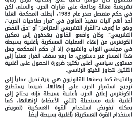
تشريعية فعالة ودائمة على قرارات الحرب والسلم، لكن
في حكم منفصل صدر عام 1983، أبطلت المحكمة العليا
أحد أهم آليات تنفيذ القانون في “قرار صلاحيات الحرب”،
وهو ما يُعرف بـ”القرار التشريعي المتزامن” أو “حق النقض
التشريعي”. وكان واضعو القانون يهدفون إلى تمكين
الكونغرس من إنهاء العمليات العسكرية بأغلبية بسيطة
في مجلسي النواب والشيوخ، إلا أن حكم المحكمة جعل
هذا المسار غير دستوري، ما رفع سقف القرار فعلياً إلى
مستوى سياسي أعلى بكثير: ضرورة الحصول على أغلبية
الثلثين لتجاوز الفيتو الرئاسي.
والنتيجة كما يصفها القانونيون هي بنية تميل عملياً إلى
ترجيح استمرار الحرب على إنهائها، فبينما يستطيع
الكونغرس إعلان الحرب بأغلبية بسيطة فإنه يحتاج إلى
أغلبية شبه مستحيلة (ثلثي الأعضاء) لإنهائها، كما
يمكنه تفويض استخدام القوة العسكرية (تفويض
استخدام القوة العسكرية) بأغلبية بسيطة أيضاً.