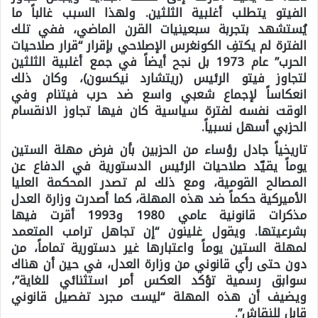
الفيتو يتطلب أغلبية الثلثين. ولهذا السبب غالباً ما
يُستشهد بتجربة سبعينيات القرن الماضي، ففي تلك
الفترة لم يكتفِ الكونغرس الإصلاحي بإقرار “قرار صلاحيات
الحرب” عام 1973 بل نجح أيضاً في جمع أغلبية الثلثين
لتجاوز فيتو الرئيس (ريتشارد نيكسون)، وكان ذلك
انعكاساً لإجماع شعبي واسع ضد حرب فيتنام وفي
الوقت نفسه لفترة سياسية كان فيها تجاوز الانقسام
الحزبي أسهل نسبياً.
تاريخياً جادل رؤساء من الحزبين بأن فرض مهلة الستين
يوماً يقيّد صلاحيات الرئيس الدستورية في الدفاع عن
المصالح القومية، ومع ذلك لم تصدر المحكمة العليا
الأميركية حكماً ضد هذه المهلة، كما أصدرت وزارة العدل
مذكرات قانونية عامي 1980 و1993 أقرت فيها
بشرعيتها. ويقول غلينون “إن تجاهل ترامب المتعمد
لمهلة الستين يوماً واعتبارها غير دستورية تماماً، من
دون حتى رأي قانوني من وزارة العدل، في حين أن هناك
سوابق رسمية تؤكد العكس أمر استثنائي للغاية”،
ويضيف أن هذه المهلة “ليست مجرد تفصيل قانوني
قابل للنقاش”.