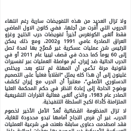
ولا تزال العديد من هذه التفويضات سارية رغم انتهاء
الحروب التي أُقرت من أجلها، ففي كانون الاول الماضي
فقط ألغى الكونغرس أخيراً تفويضات حرب الخليج وغزو
العراق الصادرة عامي 1991 و2002، ومع ذلك يمكن
للرئيس شن عمليات عسكرية غير مُصرّح بها لمدة تصل
إلى 60 يوماً كما حدث في قصف ليبيا عام 2011 أو في
الحرب الحالية ضد إيران، ثم مواصلة العمليات عبر تفسيرات
قانونية مرنة تدّعي أن المهلة لم تنتهِ بعد. ويخلص
غلينون إلى أن هذا كله يمثل “انقلاباً فعلياً على التصميم
الدستوري الأصلي”، معتبراً أن الحرب مع إيران تكشف
بوضوح الحاجة إلى إعادة النظر في حكم المحكمة العليا
الصادر عام 1983، والذي ألغى فعالية القرارات التشريعية
المتزامنة كأداة لكبح السلطة التنفيذية.
لا تزال المنظومة القضائية تُعدّ الأمل الأخير لخصوم
الحرب، غير أن فرص النجاح أمامها تبدو محدودة للغاية،
فقد اصطدمت دعاوى سابقة طعنت في شرعية العمليات