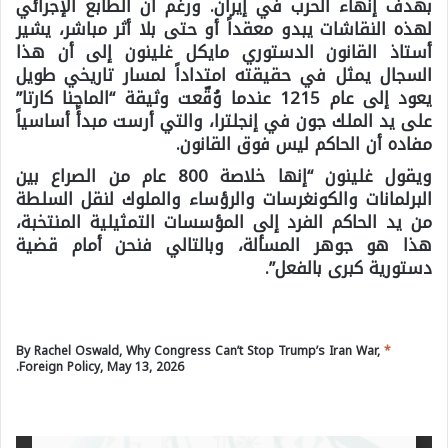
بهدف إنهاء الحرب في إيران. ورغم أن الطابع الإجرائي
لهذه النقاشات يبدو معقداً أو حتى بلا أثر مباشر، يشير
أستاذ القانون الدستوري مايكل غلينون إلى أن هذا
السجال يمثل في حقيقته امتداداً لمسار تاريخي طويل
يعود إلى عام 1215 عندما وُقّعت وثيقة “الماجنا كارتا”
على يد الملك جون في إنجلترا، والتي أرست مبدأً أساسياً
مفاده أن الحاكم ليس فوق القانون.
ويقول غلينون “إنها خلاصة 800 عام من الصراع بين
البرلمانات والكونغرسات والرؤساء والملوك لنقل السلطة
من يد الحاكم الفرد إلى المؤسسات التمثيلية المنتخبة،
هذا هو جوهر المسألة، وبالتالي فنحن أمام قضية
دستورية كبرى بالفعل”.
By Rachel Oswald, Why Congress Can’t Stop Trump’s Iran War,
*
Foreign Policy, May 13, 2026.