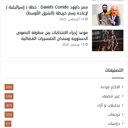
ممر داوود David’s Corrido : خطة ( إسرائيلية )
لإعادة رسم خريطة (الشرق الأوسط)
10 أغسطس، 2025
موعد إجراء الانتخابات بين مطرقة النصوص
الدستورية وسندان التفسيرات القضائية
10 نوفمبر، 2025
التصنيفات
الاكثر قراءة
605
غير مصنف
596
تحليلات و آراء
415
ترجمات
255
دراسات
57