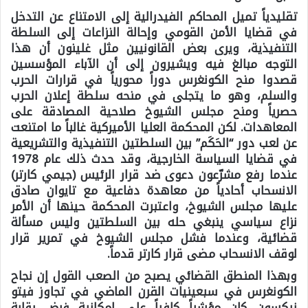
تقليدياً تميل المحاكم الفيدرالية إلى الامتناع عن التدخل
في قضايا الأمن القومي وإحالة النزاعات إلى السلطة
التنفيذية، ويرى بعض القانونيين مثل غلينون أن هذا
التوجه مبالغ فيه ويشيرون إلى أن الآباء المؤسسين
قصدوا منح الكونغرس دوراً محورياً في قرارات الحرب
والسلم، وهو ما يتجلى في منحه سلطة إعلان الحرب
حصرياً ومنح مجلس الشيوخ صلاحية المصادقة على
المعاهدات. لكن المحكمة العليا الأميركية غالباً ما امتنعت
عن لعب دور “الحَكَم” بين السلطتين التنفيذية والتشريعية
في قضايا السياسة الخارجية، وقد حدث ذلك عام 1978
عندما رفع مشرّعون دعوى ضد قرار الرئيس (جيمي كارتر)
الانسحاب أحادياً من معاهدة دفاعية مع تايوان صادق
عليها مجلس الشيوخ، واعتبرت المحكمة حينها أن الأمر
نزاع سياسي ينبغي حله بين السلطتين وليس مسألة
قضائية، وعندما فشل مجلس الشيوخ في تمرير قرار
لوقف الانسحاب مضى قرار كارتر قدماً.
وبهذا المنطق القضائي يصبح من الصعب القول إن نجاح
الكونغرس في سبعينيات القرن الماضي في تجاوز فيتو
نيكسون كان مؤشراً كافياً على إمكانية فرض رقابة