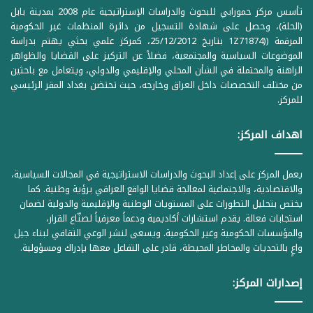
تأسس مركز حمورابي للبحوث والدراسات الإستراتيجية عام 2008 بمدينة بابل
(الحلة)، وحصل على شهادة التسجيل من دائرة المنظمات غير الحكومية
المرقمة ((1Z71874 بتاريخ 25/12/2012، كمركز علمي بحثي يهتم بدراسة
الموضوعات السياسية والمجتمعية، فضلاً عن التركيز على القضايا والظواهر
الراهنة والمحتملة في الشأن المحلي والإقليمي والدولي، ويتعامل مع باحثين
من مختلف التخصصات داخل العراق وخارجه، حيث تحتضن بغداد المقر الرئيسي
للمركز.
اهداف المركز:
يعمل المركز على إعداد البحوث والدراسات الاستراتيجية في المجالات السياسية،
والاقتصادية، والاجتماعية لمعالجة قضايا الواقع العراقي برؤية وطنية. كما
يختص بتحليل التطورات على المستويات الوطنية والإقليمية والدولية لضمان
استجابات فعالة. يقدم استشارات أكاديمية ودعماً معرفياً لصنّاع القرار،
والمؤسسات الحكومية وغير الحكومية. ويسعى لنشر الوعي الثقافي لبناء جيل
واعٍ بالتحديات والمخاطر المحيطة، قادر على التفاعل معها بإدراك ومسؤولية.
إصدارات المركز: