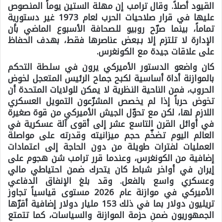
القيود أصلاً. وقال ترامب إن مهلة الستين يوماً المنصوص
عليها في قرار صلاحيات الحرب لعام 1973 غير دستورية
تماماً، بينما صرّح روبيو للصحافة الأسبوع الماضي بأن
الإدارة لا تلتزم إلا بـبعض عناصرها فقط، بهدف الحفاظ
على علاقات جيدة مع الكونغرس.
كان واضعو الدستور الأميركي يرون في سلطة التحكم
بالموازنة أداة أساسية لكبح جماح الرئيس المتعجل لخوض
الحروب، فمن الناحية النظرية لا يمكن للولايات المتحدة أن
تخوض حرباً إذا لم يخصص المشرّعون التمويل العسكري
اللازم لها، لكن مع تحوّل الجيش الأميركي من قوة صغيرة
في أوائل القرن التاسع عشر إلى أقوى آلة عسكرية في
العالم اليوم تضخّم حجم ميزانيته وقدرته على مواصلة
العمليات لفترات طويلة من دون الحاجة إلى اعتمادات
إضافية من الكونغرس، وعندما قرر ترامب شن هجوم على
إيران في أواخر شباط كان يتحرك ضمن احتياطي مالي
وعسكري واسع بالفعل. وقد بلغ الإنفاق الدفاعي
الأميركي في موازنة عام 2026 مستوى قياسياً تجاوز
تريليون دولار بما في ذلك 153 مليار دولار إضافية أقرّها
الجمهوريون ضمن حزمة الموازنة والسياسات، كما تتمتع