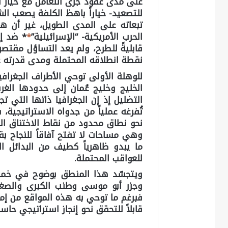
على مدى عقود جرى التعامل مع خيار ا
للتصعيد- خياراً باهظ الكلفة يصعب الش
تبعاته على المدى الطويل، غير أن هذ
الحرب الأمريكية- “الإسرائيلية”
*
* ضد إي
قابليةً للطرح، ولم يعد التساؤل مقتصراً
نقطة انطلاقه المحتملة ومدى قدرته ع
للوهلة الأولى توحي الأطراف الجغرافية
الخليج وخليج عُمان إلى حدودها الغر
التضليل إذ إن الجغرافيا ذاتها التي تج
تُفرغه عملياً من جدواه الاستراتيجية، 
نحو نطاق محدود من نقاط الاختناق الس
وهي مساحات لا تفتح آفاقاً للنجاح ب
ما يبدو ظاهرياً كطيف من البدائل 
للعواقب المحتملة.
ويتجسّد هذا المنطق بوضوح في خمس
وجزر أبو موسى وطنب الكبرى والصغرى
فبرغم ما توحي به هذه المواقع من إمكانا
قابلاً للتحقق نحو إنجاز استراتيجي حاسم