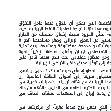
الكيفية التي يمكن أن يتحوّل فيها عامل التفوّق
صفها عنق الزجاجة لصادرات النفط الإيرانية- حيث
صادرات الخام- تمثّل الجزيرة نقطة إخفاق محتملة من الطراز
الكلاسيكي، وهي بحكم انفصالها النسبي عن العمق الإيراني وصِغر مساحتها (نحو 8
و4 إلى 5 كيلومترات عرضاً) تبدو مدمجة ومكشوفة ومشبعة ببنية تحتية
 الاقتصادي لإيران وأعلى نقاطها تركيزاً للقوة
ومن منظور عملياتي بحت تبدو هدفاً قادراً على
إلى توغّل عميق داخل الأراضي الإيرانية
.
ها مصدر الخطورة، فأي ضربة تستهدف خرج لن تبقى
جاوز سريعاً إلى أسواق الطاقة العالمية، إن
ط الإيرانية من شأنه أن يثير اضطرابات فورية في
لبنية التحتية للطاقة في الخليج، والأهم من ذلك
 أن يدفع إيران إلى استهداف منشآت الطاقة في
 الذي يجعل خرج هدفاً مغرياً- أي مركزيتها في