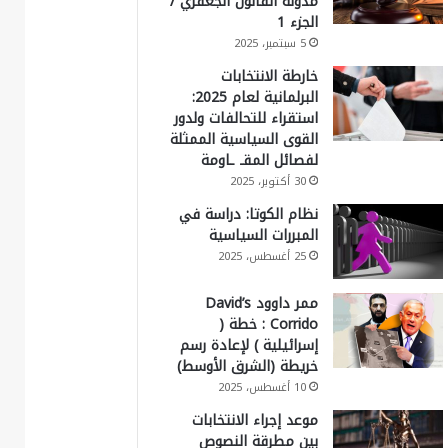
مدونة القانون الجعفري /
الجزء 1
5 سبتمبر، 2025
خارطة الانتخابات
البرلمانية لعام 2025:
استقراء للتحالفات ولدور
القوى السياسية الممثلة
لفصائل المقـ ـاومة
30 أكتوبر، 2025
نظام الكوتا: دراسة في
المبررات السياسية
25 أغسطس، 2025
ممر داوود David’s
Corrido : خطة (
إسرائيلية ) لإعادة رسم
خريطة (الشرق الأوسط)
10 أغسطس، 2025
موعد إجراء الانتخابات
بين مطرقة النصوص