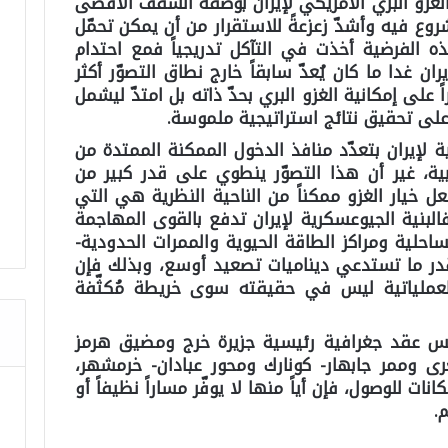
لغزو البري الأمريكي لإيران بوصفه السقف الأقصى
روع فيه وأشدّ زعزعةً للاستقرار من أن يمكن تحمّل
ه الفرضية أخذت في التآكل تدريجياً فمع احتدام
ران غدا ما كان يُعدّ سابقاً خارج نطاق التصوّر أكثر
 على إمكانية الغزو البري بحدّ ذاته بل امتدّ ليشمل
لى تحقيق نتائج استراتيجية ملموسة.
 لإيران بتعدّد منافذ الدخول الممكنة الممتدة من
بية، غير أن هذا التصوّر ينطوي على قدر كبير من
عل خيار الغزو ممكناً من الناحية النظرية هي التي
فالبنية الجيوعسكرية لإيران تدفع بالقوى المهاجمة
احلية ومراكز الطاقة الحيوية والممرات الحدودية-
قدر ما تستدعي ديناميات تصعيد أوسع، وبذلك فإن
العملياتية ليس في حقيقته سوى خريطة مُكثّفة
 عقد جغرافية رئيسية جزيرة خرج ومضيق هرمز
 وممر جابهار- كونارك ومحور عبادان- خرمشهر،
ت للوصول، فإن أياً منها لا يوفّر مساراً نظيفاً أو
.