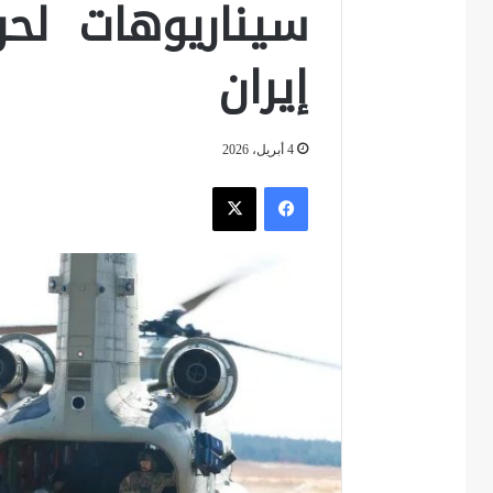
سيناريوهات لحر
إيران
4 أبريل، 2026
فيسبوك
‫X