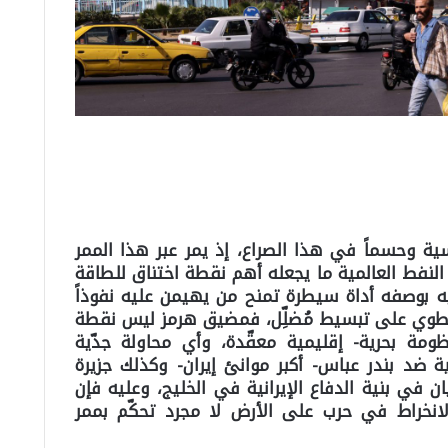
ة وحسماً في هذا الصراع، إذ يمر عبر هذا الممر
النفط العالمية ما يجعله أهم نقطة اختناق للطاقة
ليه بوصفه أداة سيطرة تمنح من يهيمن عليه نفوذاً
ّر ينطوي على تبسيط مُضلِّل، فمضيق هرمز ليس نقطة
ومة بحرية- إقليمية معقّدة، وأي محاولة جدّية
ضد بندر عباس- أكبر موانئ إيران- وكذلك جزيرة
في بنية الدفاع الإيرانية في الخليج، وعليه فإن
انخراط في حرب على الأرض لا مجرد تحكّم بممر