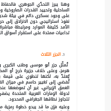
وهنا يبرز التحدّي الجوهري فالحف
الساحلية وتحييد القدرات الصاروخية وكب
على وجود عسكري دائم في بيئة شديدة 
نفوذ استراتيجي دون الانزلاق إلى حر
الأمد كثيفة الموارد ومرتبطة مباشرة 
تداعيات ممتدة على استقرار أسواق الط
الجزر الثلاث
تُمثّل جزر أبو موسى وطنب الكبرى وط
هرمز، وعلى خلاف جزيرة خرج أو المض
يُعتدّ به، لكنها تنطوي على قيمة 
تُفضي إلى تغيير حاسم في ميزان القو
العمق الإيراني، غير أن تموضعها عند 
لدولة الإمارات العربية المتحدة يض
تتجاوز نطاقها الجغرافي المحدود.
وعليه فإن ما قد يبدو خطوة رمزية من