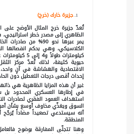
جزيرة خارك (خرج)
تُعدّ جزيرة خرج المثال الأوضح على 
الظاهري إلى مصدر خطر استراتيجي، فبو
يمر عبرها نحو 90% من 
كيلومترات طولاً 
حيوية كثيفة، لذلك تُعدّ مركز الثقل
الاقتصادية والهشاشة في آنٍ واحد، 
إحداث أقصى درجات التعطيل دون الحاجة 
غير أن هذه المزايا الظاهرية هي ذات
في إطارها العسكري المحدود بل ستت
استهداف العمود الفقري لصادرات النف
السوق ويغذّي مخاوف أوسع بشأن أمن ا
أنه سيستدعي تصعيداً مضاداً يُرجّح
المنطقة.
وهنا تتجلّى المفارقة بوضوح فالعامل