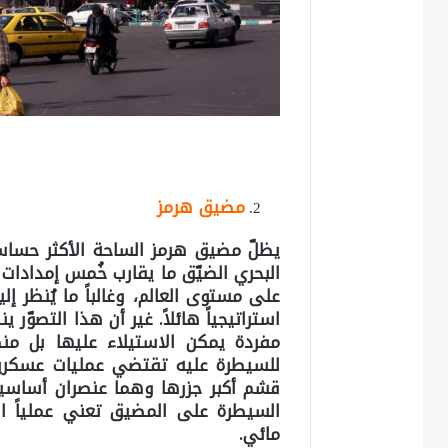
مضيق هرمز
يظلّ مضيق هرمز الساحة الأكثر حساسي
البحري الضيّق ما يقارب خُمس إمدادات 
على مستوى العالم، وغالباً ما يُنظر إ
استراتيجياً هائلاً. غير أن هذا التصو
مفردة يمكن الاستيلاء عليها بل منظ
للسيطرة عليه تقتضي عمليات عسكرية 
قشم أكبر جزرها وهما عنصران أساسيان 
السيطرة على المضيق تعني عملياً ال
مائي.