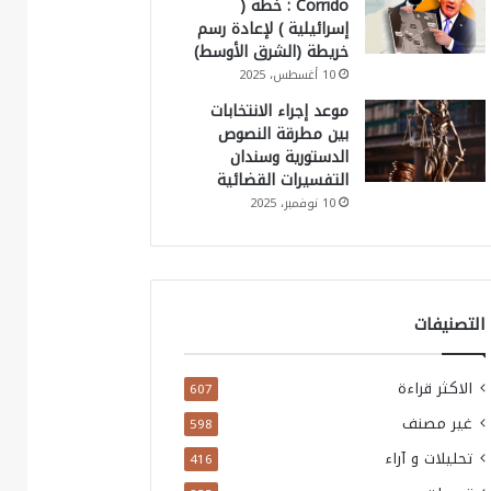
Corrido : خطة (
إسرائيلية ) لإعادة رسم
خريطة (الشرق الأوسط)
10 أغسطس، 2025
موعد إجراء الانتخابات
بين مطرقة النصوص
الدستورية وسندان
التفسيرات القضائية
10 نوفمبر، 2025
التصنيفات
الاكثر قراءة
607
غير مصنف
598
تحليلات و آراء
416