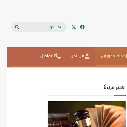
‫X
فيسبوك
بحث
عن
مجلة حمورابي
من نحن
للتواصل
الاكثر قراءةً