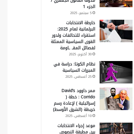
مدونة القانون الجعفري /
الجزء 1
5 سبتمبر، 2025
خارطة الانتخابات
البرلمانية لعام 2025:
استقراء للتحالفات ولدور
القوى السياسية الممثلة
لفصائل المقـ ـاومة
30 أكتوبر، 2025
نظام الكوتا: دراسة في
المبررات السياسية
25 أغسطس، 2025
ممر داوود David’s
Corrido : خطة (
إسرائيلية ) لإعادة رسم
خريطة (الشرق الأوسط)
10 أغسطس، 2025
موعد إجراء الانتخابات
بين مطرقة النصوص