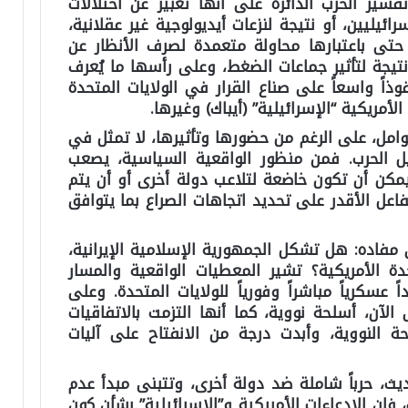
ير الحرب الدائرة على أنها تعبير عن اختلالات
ئيليين، أو نتيجة لنزعات أيديولوجية غير عقلانية،
حتى باعتبارها محاولة متعمدة لصرف الأنظار عن
نتيجة لتأثير جماعات الضغط، وعلى رأسها ما يُعرف
وذاً واسعاً على صناع القرار في الولايات المتحدة
مريكية “الإسرائيلية” (أيباك) وغيرها.
وامل، على الرغم من حضورها وتأثيرها، لا تمثل في
ل الحرب. فمن منظور الواقعية السياسية، يصعب
يمكن أن تكون خاضعة لتلاعب دولة أخرى أو أن يتم
فاعل الأقدر على تحديد اتجاهات الصراع بما يتوافق
فاده: هل تشكل الجمهورية الإسلامية الإيرانية،
دة الأمريكية؟
تشير المعطيات الواقعية والمسار
 عسكرياً مباشراً وفورياً للولايات المتحدة. وعلى
الآن، أسلحة نووية، كما أنها التزمت بالاتفاقيات
حة النووية، وأبدت درجة من الانفتاح على آليات
ديث، حرباً شاملة ضد دولة أخرى، وتتبنى مبدأ عدم
، فإن الادعاءات الأمريكية و”الإسرائيلية” بشأن كون