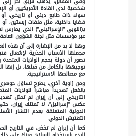
وفي المقابل، يذهب فريق آخر إلى تفس
شخصية لدى القادة الأمريكيين أو الإسرا
سواء ذات طابع ديني أو تاريخي، أو 
قضايا داخلية، مثل ملفات إبستين، أو 
بـ(اللوبي “الإسرائيلي”) الذي يمارس نف
عبر مؤسسات مثل لجنة الشؤون العامة الأ
وهنا لا بد من الإشارة إلى أن هذه الع
مجملها الأسباب الجذرية لإشعال فتي
تصور أن دولة بحجم الولايات المتحدة 
توجيهها بالكامل من قبلها، بل إنها ال
مع مصالحها الاستراتيجية.
ومن زاوية أخرى، يطرح تساؤل جوهري م
بالفعل تهديداً مباشراً للولايات المتح
التاريخي إلى أن إيران لم تمثل تهديداً
عكس “إسرائيل”، لا تمتلك إيران، حتى 
الدولية المتعلقة بعدم انتشار الأسل
التفتيش الدولي.
كما أن إيران لم تخض، في التاريخ الح
البدء باستخدام السلاح. وبناءً على ذلك