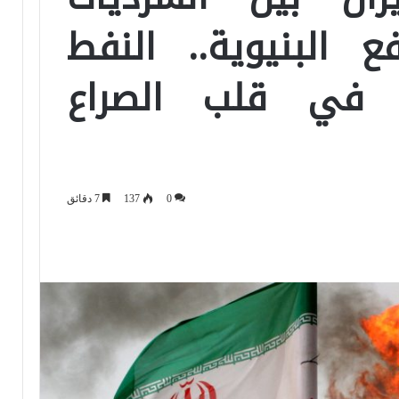
ع البنيوية.. النفط
 في قلب الصراع
0
137
7 دقائق