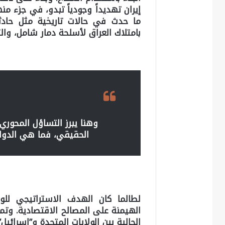
إيران تهديداً وجودياً تبدو، في جزء من
ما حدث في حالات تاريخية مثل حادثة 
بامتلاك العراق لأسلحة دمار شامل، وا
وهنا يبرز التساؤل المحوري
الحقيقي، فما هي الدوافع
لطالما كان الهدف الاستراتيجي لل
الهيمنة على المصالح الاقتصادية. وتما
الحالية بين الولايات المتحدة و”إسرائ