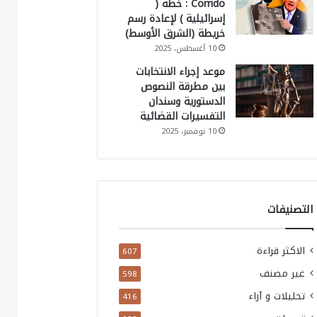
Corrido : خطة (
إسرائيلية ) لإعادة رسم
خريطة (الشرق الأوسط)
10 أغسطس، 2025
موعد إجراء الانتخابات
بين مطرقة النصوص
الدستورية وسندان
التفسيرات القضائية
10 نوفمبر، 2025
التصنيفات
الاكثر قراءة
607
غير مصنف
598
تحليلات و آراء
416