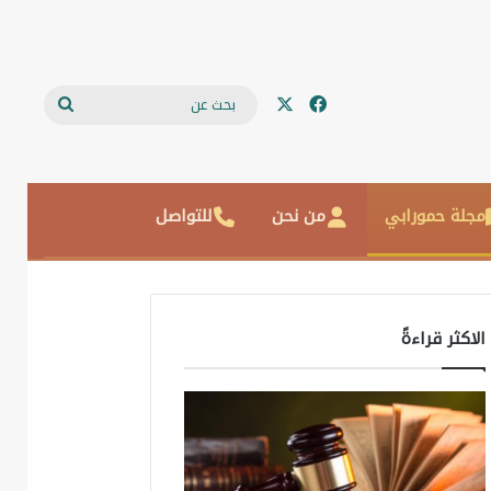
‫X
فيسبوك
بحث
عن
مجلة حمورابي
من نحن
للتواصل
الاكثر قراءةً