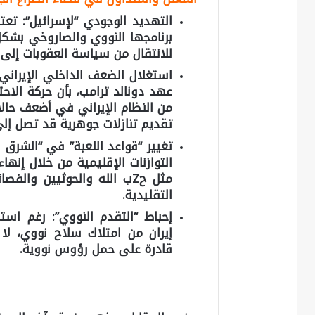
التهديد الوجودي “لإسرائيل”:
تعتب
برنامجها النووي والصاروخي بشك
للانتقال من سياسة العقوبات إلى 
استغلال الضعف الداخلي الإيراني:
عهد دونالد ترامب، بأن حركة الاح
من النظام الإيراني في أضعف حالا
تقديم تنازلات جوهرية قد تصل إل
تغيير “قواعد اللعبة” في “الشرق 
التوازنات الإقليمية من خلال إنها
مثل حZب الله والحوثيين وال
التقليدية.
إحباط “التقدم النووي”:
رغم استمر
إيران من امتلاك سلاح نووي، لا
قادرة على حمل رؤوس نووية.