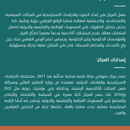
يعمل المركز على إعداد البحوث والدراسات الاستراتيجية في المجالات السياسية،
والاقتصادية، والاجتماعية لمعالجة قضايا الواقع العراقي برؤية وطنية. كما
يختص بتحليل التطورات على المستويات الوطنية والإقليمية والدولية لضمان
استجابات فعالة. يقدم استشارات أكاديمية ودعماً معرفياً لصنّاع القرار،
والمؤسسات الحكومية وغير الحكومية. ويسعى لنشر الوعي الثقافي لبناء جيل
واعٍ بالتحديات والمخاطر المحيطة، قادر على التفاعل معها بإدراك ومسؤولية.
إصدارات المركز:
يصدر مركز حمورابي مجلة علمية فصلية محكّمة منذ 2011، متخصصة بالدراسات
الاستراتيجية والعلاقات الدولية، معتمدة من وزارة التعليم العالي ومسجّلة
ضمن المجلات الأكاديمية الرصينة، وحاصلة على مؤشرات دولية مثل DOI
وDOAJ. كما ينشر المركز كتبًا مميزة في السياسة والاقتصاد والإعلام
والمجتمع على المستويات العراقية والإقليمية والدولية. وتصدر عنه أيضًا كراسة
استراتيجية فصلية تبحث قضايا راهنة، يكتبها نخبة من الباحثين العراقيين
والعرب.