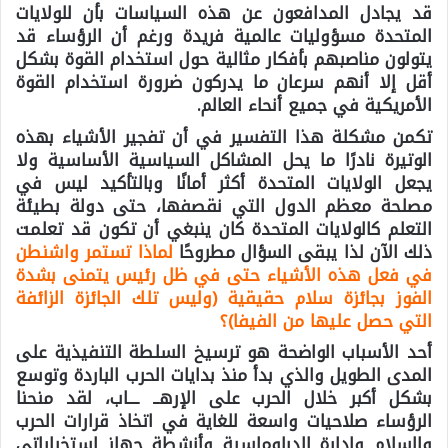
قد يجادل المدافعون عن هذه السياسات بأن للولايات
المتحدة مسؤوليات عالمية فريدة ورغم أن الرؤساء قد
يتولون مناصبهم بأفكار مثالية حول استخدام القوة بشكل
أقل إلا أنهم سرعان ما يدركون ضرورة استخدام القوة
الأمريكية في جميع أنحاء العالم.
تكمن مشكلة هذا التفسير في أن تفجير الأشياء بهذه
الوتيرة نادرًا ما يحل المشاكل السياسية الأساسية ولا
يجعل الولايات المتحدة أكثر أمانًا وبالتأكيد ليس في
مصلحة معظم الدول التي نقصفها، حتى دولة بطيئة
التعلم كالولايات المتحدة كان ينبغي أن تكون قد تعلمت
ذلك الآن لذا يبقى السؤال مطروحًا
لماذا تستمر واشنطن
في فعل هذه الأشياء حتى في ظل رئيس يتمنى بشدة
الفوز بجائزة سلام حقيقية (وليس تلك الجائزة الزائفة
التي حصل عليها من الفيفا)؟
أحد الأسباب الواضحة هو ترسيخ السلطة التنفيذية على
المدى الطويل والذي بدأ منذ بدايات الحرب الباردة وتوسع
بشكل أكبر خلال الحرب على الإرهــ ـــاب، لقد منحنا
الرؤساء صلاحيات واسعة للغاية في اتخاذ قرارات الحرب
والسلام وإدارة الدبلوماسية وأنشطة جهاز استخباراتي