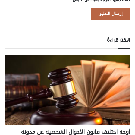
ف
ع
و
ت
الاكثر قراءةً
ع
د
د
ا
ل
ت
ح
د
ي
ا
ت
أوجه اختلاف قانون الأحوال الشخصية عن مدونة