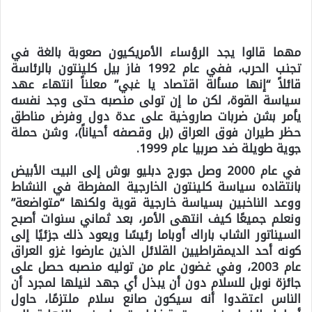
مهما قالوا يجد الرؤساء الأمريكيون صعوبة بالغة في
تجنب الحرب، ففي عام 1992 فاز بيل كلينتون بالرئاسة
قائلاً “إنها مسألة اقتصاد يا غبي” معلناً انتهاء عهد
سياسة القوة، لكن ما إن تولى منصبه حتى وجد نفسه
يأمر بشن ضربات صاروخية على عدة دول وفرض مناطق
حظر طيران فوق العراق (بل وقصفه أحياناً)، وشن حملة
جوية طويلة ضد صربيا عام 1999.
في عام 2000 وصل جورج دبليو بوش إلى البيت الأبيض
بانتقاده سياسة كلينتون الخارجية المفرطة في النشاط
ووعد الناخبين بسياسة خارجية قوية ولكنها “متواضعة”
ونعلم جميعًا كيف انتهى الأمر، بعد ثماني سنوات أصبح
السيناتور الشاب باراك أوباما رئيسًا ويعود ذلك جزئيًا إلى
كونه أحد الديمقراطيين القلائل الذين عارضوا غزو العراق
عام 2003، وفي غضون عام من توليه منصبه حصل على
جائزة نوبل للسلام دون أن يبذل أي جهد لنيلها لمجرد أن
الناس اعتقدوا أنه سيكون صانع سلام ملتزمًا، حاول