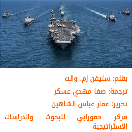
بقلم:
ستيفن إم. والت
ترجمة: صفا مهدي عسكر
تحرير: عمار عباس الشاهين
مركز حمورابي للبحوث والدراسات
الاستراتيجية