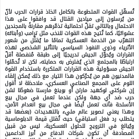
تُسهّل القوات المتطوعة بالكامل اتخاذ قرارات الحرب لأنّ
من يُرسلون إلى ميادين القتال قد وافقوا على هذا
الاحتمال وبالتالي تقلّ احتمالية تذمّرهم مقارنةً بالمجندين
عشوائيًا، كما تُتيح هذه القوات للنخب مثل ترامب (وأبنائه)
التهرّب من الخدمة العسكرية تمامًا ما يُقلّل من شعور
الأثرياء وذوي النفوذ السياسي بالتأثير الشخصي لهذه
القرارات ويُحوّل الجيش تدريجيًا إلى طبقة مُنفصلة أقلّ
ارتباطًا بالمجتمع الذي يُفترض به حمايته، لكن لا تُحمّلوا
الجيش مسؤولية هذه القرارات المتكررة باستخدام القوة
فالمدنيون هم من يُحرّكون هذا التيار. مع ذلك يُمكن إلقاء
اللوم على المجمع الصناعي العسكري، ملاحظة لا أقول
إن شركتي لوكهيد مارتن أو بوينغ مارستا ضغوطًا لشن
حرب ضد أي جهة ولكن عندما تعمل في مجال بيع
الأسلحة فأنت تعمل أيضًا في مجال بيع انعدام الأمن،
وهذا يعني تصوير عالم مليء بالتهديدات (بعضها قد
يتطلب رد فعل استباقي) حيث تُقلل قيمة الدبلوماسية
ويُبالغ في الترويج للحلول العسكرية، ليس من قبيل
المصادفة أن تكون شركات الدفاع من أبرز الداعمين