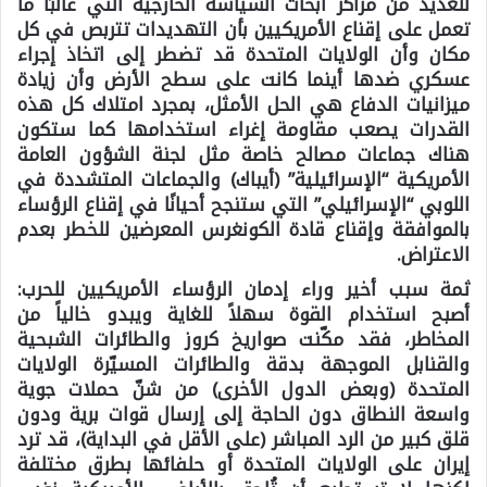
للعديد من مراكز أبحاث السياسة الخارجية التي غالبًا ما
تعمل على إقناع الأمريكيين بأن التهديدات تتربص في كل
مكان وأن الولايات المتحدة قد تضطر إلى اتخاذ إجراء
عسكري ضدها أينما كانت على سطح الأرض وأن زيادة
ميزانيات الدفاع هي الحل الأمثل، بمجرد امتلاك كل هذه
القدرات يصعب مقاومة إغراء استخدامها كما ستكون
هناك جماعات مصالح خاصة مثل لجنة الشؤون العامة
الأمريكية “الإسرائيلية” (أيباك) والجماعات المتشددة في
اللوبي “الإسرائيلي” التي ستنجح أحيانًا في إقناع الرؤساء
بالموافقة وإقناع قادة الكونغرس المعرضين للخطر بعدم
الاعتراض.
ثمة سبب أخير وراء إدمان الرؤساء الأمريكيين للحرب:
أصبح استخدام القوة سهلاً للغاية ويبدو خالياً من
المخاطر، فقد مكّنت صواريخ كروز والطائرات الشبحية
والقنابل الموجهة بدقة والطائرات المسيّرة الولايات
المتحدة (وبعض الدول الأخرى) من شنّ حملات جوية
واسعة النطاق دون الحاجة إلى إرسال قوات برية ودون
قلق كبير من الرد المباشر (على الأقل في البداية)، قد ترد
إيران على الولايات المتحدة أو حلفائها بطرق مختلفة