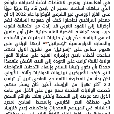
في أفغانستان وتعرض لانتقادات لاذعة لاعترافه بالواقع
الذي تجاهله أسلافه، صحيح أن بايدن قاد ردًا غربيًا قويًا
على الغزو الروسي غير الشرعي لأوكرانيا عام 2022 إلا أن
معظم المراقبين تجاهلوا كيف أن جهوده السابقة لضم
أوكرانيا إلى النفوذ الغربي قد زادت من احتمالية نشوب
حرب، وبعد تجاهله للقضية الفلسطينية خلال أول عامين
له في الرئاسة قدّم بايدن مليارات الدولارات من الأسلحة
والحماية الدبلوماسية “لإسرائيل”
*
* لردها الإبادي على
هجوم حماس على “إسرائيل” في تشرين الاول 2023.
ساعدت أخطاء بايدن (وإصراره العنيد على محاولة الفوز
بولاية ثانية) ترامب على العودة إلى البيت الأبيض متعهدًا
مجددًا بأن يكون رئيسًا للسلام وإنهاء التدخلات المتواصلة
التي كلفت الأمريكيين تريليونات الدولارات وآلاف الأرواح،
لكن بدلًا من القطيعة التامة مع الماضي تبين أن ترامب
2.0 أكثر تهورًا من الرؤساء الذين كان يسخر منهم،
قصفت الولايات المتحدة سبع دول على الأقل في عامه
الأول بعد عودته إلى السلطة وتقتل بعنف طواقم السفن
في منطقة البحر الكاريبي والمحيط الهادئ لمجرد
الاشتباه في تهريبهم للمخدرات واختطفت زعيم فنزويلا
للسيطرة على نفط البلاد (تاركةً البلاد في يد ديكتاتور