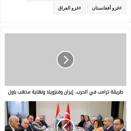
غزو أفغانستان
غزو العراق
ط
ر
ي
ق
ة
ت
طريقة ترامب في الحرب.. إيران وفنزويلا ونهاية مذهب باول
ر
ا
ا
م
ل
ب
ا
ف