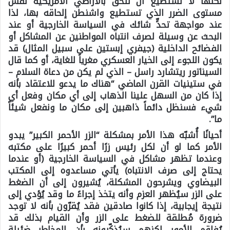
لكنها لا تستطيع أن تُلحق بالأراضي الأمريكية نفس
مستوى الضرر الذي تستطيع واشنطن إلحاقه بها، لذا
عند مواجهة تحدٍّ شائك في السياسة الخارجية أو عند
البحث عن وسيلة لصرف انتباه المواطنين عن المشاكل أو
الفضائح الداخلية (جيفري إبستين على سبيل المثال) قد
يكون اللجوء إلى الخيار العسكري مغرياً للغاية، أو كما قال
السيناتور ريتشارد راسل – الذي لم يكن من دعاة السلام –
في ستينيات القرن الماضي “هناك ما يدعو للاعتقاد بأنه
إذا كان من السهل علينا الذهاب إلى أي مكان وفعل أي
شيء فسنظل دائماً ذاهبين إلى مكان ما ونفعل شيئاً
ما”.
أحيانًا أُشبّه هذا الأمر بمشكلة “الزر الأحمر الكبير” يبدو
الأمر كما لو أن لكل رئيس زرًا أحمر كبيرًا على مكتبه
وعندما تظهر مشاكل في السياسة الخارجية (أو عندما
يحتاج إلى صرف الانتباه) يأتي مساعدوه إلى المكتب
البيضاوي ويشرحون المشكلة، يُشيرون إلى أن الضغط
على الزر سيُظهر العزم وأنه يتخذ إجراءً ما وقد يُؤدي إلى
نتيجة إيجابية، إذا كانوا صادقين فقد يُقرّون بأنه لا توجد
ضرورة مُطلقة للضغط على الزر وأن القيام بذلك قد
يُفاقم الأمور لكنهم سيُذكّرونه بأن المخاطر ضئيلة