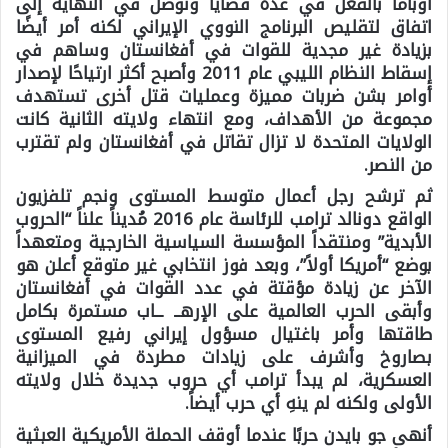
أوباما بالفعل في عدة قضايا وتوصل في النهاية إلى
اتفاق لتقليص البرنامج النووي الإيراني لكنه أمر أيضًا
بزيادة غير مجدية للقوات في أفغانستان وساهم في
إسقاط النظام الليبي عام 2011 وأصبح أكثر ارتياحًا لإصدار
أوامر بشن ضربات مميزة وعمليات قتل أخرى تستهدف
مجموعة من الأهداف، ومع انتهاء ولايته الثانية كانت
الولايات المتحدة لا تزال تقاتل في أفغانستان ولم تقترب
من النصر.
ثم ترشح رجل أعمال متوسط ​​المستوى ونجم تلفزيون
الواقع دونالد ترامب للرئاسة عام 2016 مُديناً علناً “الحروب
الأبدية” ومنتقداً المؤسسة السياسية الخارجية ومتعهداً
بوضع “أمريكا أولاً”، وبعد فوز انتخابي غير متوقع أعلن هو
الآخر عن زيادة مؤقتة في عدد القوات في أفغانستان
وأبقى الحرب العالمية على الإرهــ ــاب مستمرة بكامل
طاقتها وأمر باغتيال مسؤول إيراني رفيع المستوى
بصاروخ وأشرف على زيادات مطردة في الميزانية
العسكرية، لم يبدأ ترامب أي حروب جديدة خلال ولايته
الأولى ولكنه لم ينهِ أي حرب أيضاً.
أنهى جو بايدن حربًا عندما أوقف الحملة الأمريكية العبثية