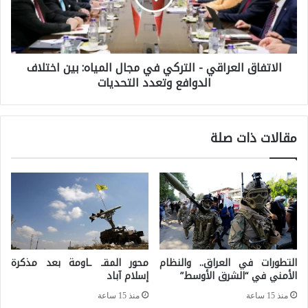
ت
ي
ف
ا
ا
ل
الاتفاق العراقي - التركي في مجال المياه: بين اختلاف
ق
ح
الدوافع وتعدد التحديات
ا
ر
ل
ب
ع
.
مقالات ذات صلة
ر
.
ا
إ
ق
ي
ي
ر
-
ا
ا
ن
التطورات في العراق.. والنظام
محور المقـ ـاومة بعد مذكرة
ل
الأمني في “الشرق الأوسط”
إسلام آباد
و
ت
ف
منذ 15 ساعة
منذ 15 ساعة