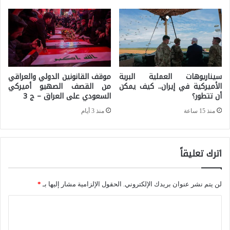
ر
ن
ك
ز
ي
و
ف
ي
ي
ل
سيناريوهات العملية البرية
موقف القانونين الدولي والعراقي
م
ا
الأميركية في إيران.. كيف يمكن
من القصف الصهيو أميركي
أن تتطور؟
السعودي على العراق – ج 3
ج
و
ا
منذ 15 ساعة
منذ 3 أيام
ن
ل
ه
ا
ا
اترك تعليقاً
ل
ي
م
ة
لن يتم نشر عنوان بريدك الإلكتروني.
الحقول الإلزامية مشار إليها بـ
*
ي
م
ا
ا
ذ
ه
ل
ه