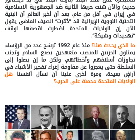
جديد) والآن شنت حربها الثانية ضد الجمهورية الاسلامية
في إيران في أقل من عام، بعد أن أخبر العالم أن البنية
التحتية النووية الإيرانية قد “دُمّرت” الصيف الماضي يقول
الآن إن الولايات المتحدة اضطرت لقصفها لوقف
“تهديدات وشيكة”.
ما الذي يحدث هنا؟
منذ عام 1992 ترشح عدد من الرؤساء
يمثلون الحزبين للمنصب متعهدين بصنع السلام وتجنب
تجاوزات أسلافهم وأخطائهم، ولكن ما إن يصلوا إلى
السلطة حتى يعجزوا عن مقاومة إغراء تفجير الأشياء في
أراضٍ بعيدة، ومرة ​​أخرى علينا أن نسأل أنفسنا
هل
الولايات المتحدة مدمنة على الحرب؟