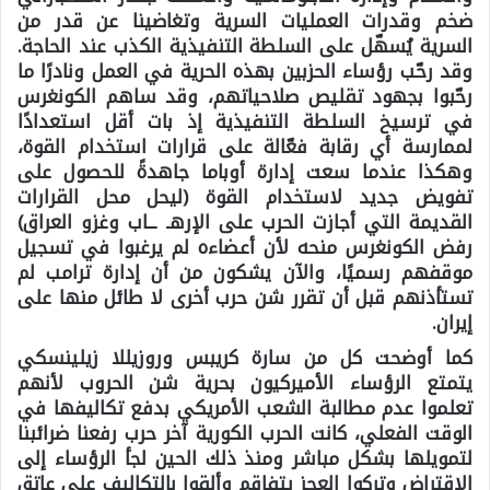
ضخم وقدرات العمليات السرية وتغاضينا عن قدر من
السرية يُسهّل على السلطة التنفيذية الكذب عند الحاجة.
وقد رحّب رؤساء الحزبين بهذه الحرية في العمل ونادرًا ما
رحّبوا بجهود تقليص صلاحياتهم، وقد ساهم الكونغرس
في ترسيخ السلطة التنفيذية إذ بات أقل استعدادًا
لممارسة أي رقابة فعّالة على قرارات استخدام القوة،
وهكذا عندما سعت إدارة أوباما جاهدةً للحصول على
تفويض جديد لاستخدام القوة (ليحل محل القرارات
القديمة التي أجازت الحرب على الإرهـ ــاب وغزو العراق)
رفض الكونغرس منحه لأن أعضاءه لم يرغبوا في تسجيل
موقفهم رسميًا، والآن يشكون من أن إدارة ترامب لم
تستأذنهم قبل أن تقرر شن حرب أخرى لا طائل منها على
إيران.
كما أوضحت كل من سارة كريبس وروزيللا زيلينسكي
يتمتع الرؤساء الأميركيون بحرية شن الحروب لأنهم
تعلموا عدم مطالبة الشعب الأمريكي بدفع تكاليفها في
الوقت الفعلي، كانت الحرب الكورية آخر حرب رفعنا ضرائبنا
لتمويلها بشكل مباشر ومنذ ذلك الحين لجأ الرؤساء إلى
الاقتراض وتركوا العجز يتفاقم وألقوا بالتكاليف على عاتق