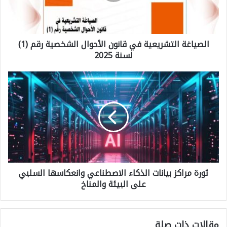
ا
غ
الصياغة التشريعية في قانون الأحوال الشخصية رقم (1)
ة
لسنة 2025
ا
ل
ث
ت
و
ش
ر
ر
ة
ي
م
ع
ر
ي
ثورة مراكز بيانات الذكاء الاصطناعي وانعكاسها السلبي
ا
ة
على البيئة والمناخ
ك
ف
ز
ي
ب
مقالات ذات صلة
ق