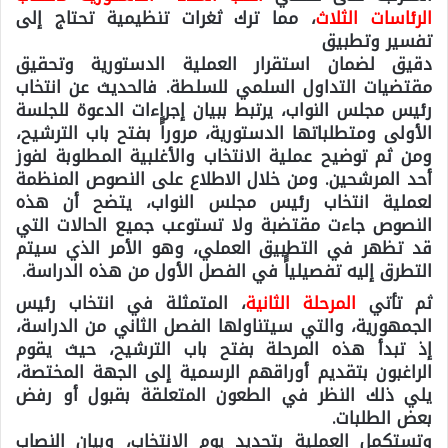
الرئاسات الثلاث
، مما ترك ثغرات تنظيمية تحتاج إلى
تفسير وتطبيق
دقيق لضمان استقرار العملية الدستورية وتحقيق
مقتضيات التداول السلمي للسلطة. فالحديث عن انتخاب
رئيس مجلس النواب، يرتبط ببيان إجراءات الدعوة للجلسة
الأولى ومتطلباتها الدستورية، مروراًً بفتح باب الترشيح،
ومن ثم توضيح عملية الانتخاب والأغلبية المطلوبة لفوز
أحد المرشحين. ومن خلال الاطلاع على النصوص المنظمة
لعملية انتخاب رئيس مجلس النواب، يتضح أن هذه
النصوص جاءت مقتضبة ولا تستوعب جميع الحالات التي
قد تظهر في التطبيق العملي، وهو الأمر الذي سيتم
التطرق إليه تفصيلياًً في الفصل الأول من هذه الدراسة.
ثم تأتي
المرحلة الثانية
، المتمثلة في انتخاب رئيس
الجمهورية، والتي سيتناولها الفصل الثاني من الدراسة،
إذ تبدأ هذه المرحلة بفتح باب الترشيح، حيث يقوم
الراغبون بتقديم أوراقهم الرسمية إلى الجهة المختصة،
يلي ذلك النظر في الطعون المتعلقة بقبول أو رفض
بعض الطلبات.
وتستكمل العملية بتحديد يوم الانتخاب، وبيان النصاب