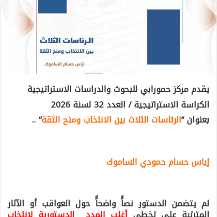
يقدم مركز حمورابي للبحوث والدراسات الاستراتيجية
ال
كراسة الاستراتيجية / العدد 32 لسنة 2026
بعنوان “
الرئاسات الثلاث بين الانتخاب ومنح الثقة
“ ..
إياس حسام حمودي الساموك
لم يتضمن الدستور نصاًً واضحاًً حول العواقب أو الآثار
المترتبة على تخطي
أغلب المدد الدستورية لانتخاب