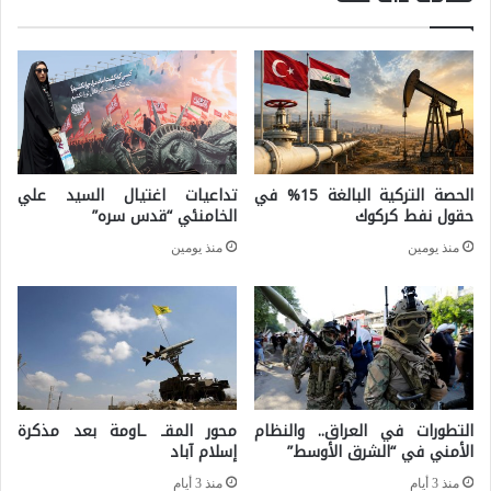
ي
ا
ا
ن
ن
و
ا
ن
ت
ا
ا
الحصة التركية البالغة 15% في
تداعيات اغتيال السيد علي
ل
ل
حقول نفط كركوك
الخامنئي “قدس سره”
أ
ذ
منذ يومين
منذ يومين
ح
ك
و
ا
ا
ء
ل
ا
ا
ل
ل
التطورات في العراق.. والنظام
محور المقـ ـاومة بعد مذكرة
ا
الأمني في “الشرق الأوسط”
إسلام آباد
ش
ص
منذ 3 أيام
منذ 3 أيام
خ