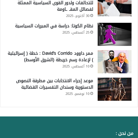
للتحالفات ولدور القوى السياسية الممثلة
لفصائل المقـ ـاومة
30 أكتوبر، 2025
نظام الكوتا: دراسة في المبررات السياسية
25 أغسطس، 2025
ممر داوود David’s Corrido : خطة ( إسرائيلية
) لإعادة رسم خريطة (الشرق الأوسط)
10 أغسطس، 2025
موعد إجراء الانتخابات بين مطرقة النصوص
الدستورية وسندان التفسيرات القضائية
10 نوفمبر، 2025
من نحن :