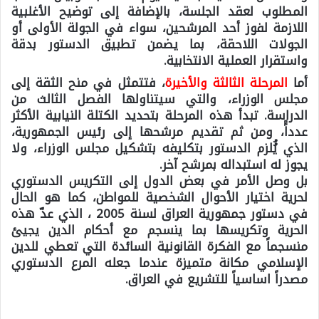
المطلوب لعقد الجلسة، بالإضافة إلى توضيح الأغلبية
اللازمة لفوز أحد المرشحين، سواء في الجولة الأولى أو
الجولات اللاحقة، بما يضمن تطبيق الدستور بدقة
واستقرار العملية الانتخابية.
أما
المرحلة الثالثة والأخيرة
، فتتمثل في منح الثقة إلى
مجلس الوزراء، والتي سيتناولها الفصل الثالث من
الدراسة. تبدأ هذه المرحلة بتحديد الكتلة النيابية الأكثر
عدداًً، ومن ثم تقديم مرشحها إلى رئيس الجمهورية،
الذي يُُلزم الدستور بتكليفه بتشكيل مجلس الوزراء، ولا
يجوز له استبداله بمرشح آخر.
بل وصل الأمر في بعض الدول إلى التكريس الدستوري
لحرية اختيار الأحوال الشخصية للمواطن، كما هو الحال
في دستور جمهورية العراق لسنة 2005 ، الذي عدّ هذه
الحرية وتكريسها بما ينسجم مع أحكام الدين يجيئ
منسجماً مع الفكرة القانونية السائدة التي تعطي للدين
الإسلامي مكانة متميزة عندما جعله المرع الدستوري
مصدراً اساسياً للتشريع في العراق.