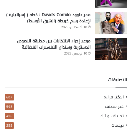
ممر داوود David’s Corrido : خطة ( إسرائيلية )
لإعادة رسم خريطة (الشرق الأوسط)
10 أغسطس، 2025
موعد إجراء الانتخابات بين مطرقة النصوص
الدستورية وسندان التفسيرات القضائية
10 نوفمبر، 2025
التصنيفات
الاكثر قراءة
607
غير مصنف
598
تحليلات و آراء
416
ترجمات
255