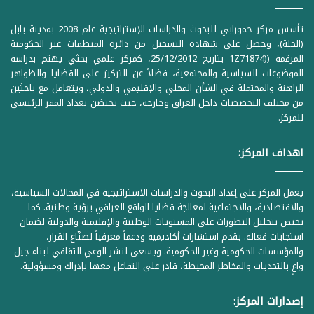
تأسس مركز حمورابي للبحوث والدراسات الإستراتيجية عام 2008 بمدينة بابل
(الحلة)، وحصل على شهادة التسجيل من دائرة المنظمات غير الحكومية
المرقمة ((1Z71874 بتاريخ 25/12/2012، كمركز علمي بحثي يهتم بدراسة
الموضوعات السياسية والمجتمعية، فضلاً عن التركيز على القضايا والظواهر
الراهنة والمحتملة في الشأن المحلي والإقليمي والدولي، ويتعامل مع باحثين
من مختلف التخصصات داخل العراق وخارجه، حيث تحتضن بغداد المقر الرئيسي
للمركز.
اهداف المركز:
يعمل المركز على إعداد البحوث والدراسات الاستراتيجية في المجالات السياسية،
والاقتصادية، والاجتماعية لمعالجة قضايا الواقع العراقي برؤية وطنية. كما
يختص بتحليل التطورات على المستويات الوطنية والإقليمية والدولية لضمان
استجابات فعالة. يقدم استشارات أكاديمية ودعماً معرفياً لصنّاع القرار،
والمؤسسات الحكومية وغير الحكومية. ويسعى لنشر الوعي الثقافي لبناء جيل
واعٍ بالتحديات والمخاطر المحيطة، قادر على التفاعل معها بإدراك ومسؤولية.
إصدارات المركز: