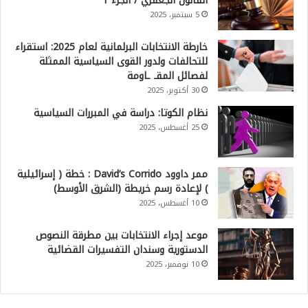
القانون الجعفري / الجزء 1
5 سبتمبر، 2025
خارطة الانتخابات البرلمانية لعام 2025: استقراء
للتحالفات ولدور القوى السياسية الممثلة
لفصائل المقـ ـاومة
30 أكتوبر، 2025
نظام الكوتا: دراسة في المبررات السياسية
25 أغسطس، 2025
ممر داوود David’s Corrido : خطة ( إسرائيلية
) لإعادة رسم خريطة (الشرق الأوسط)
10 أغسطس، 2025
موعد إجراء الانتخابات بين مطرقة النصوص
الدستورية وسندان التفسيرات القضائية
10 نوفمبر، 2025