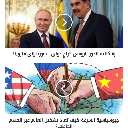
إ
ش
ك
ا
ل
ي
إشكالية الدور الروسي كراعٍ دولي .. سوريا إلى فنزويلا
ة
ا
ج
ل
ي
د
و
و
س
ر
ي
ا
ا
ل
جيوسياسية السرعة: كيف يُعاد تشكيل العالم عبر الحسم
س
ر
الخاطف؟
ي