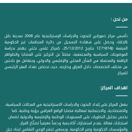
من نحن :
تأسس مركز حمورابي للبحوث والدراسات الإستراتيجية عام 2008 بمدينة بابل
(الحلة)، وحصل على شهادة التسجيل من دائرة المنظمات غير الحكومية
المرقمة ((1Z71874 بتاريخ 25/12/2012، كمركز علمي بحثي يهتم بدراسة
الموضوعات السياسية والمجتمعية، فضلاً عن التركيز على القضايا والظواهر
الراهنة والمحتملة في الشأن المحلي والإقليمي والدولي، ويتعامل مع باحثين
من مختلف التخصصات داخل العراق وخارجه، حيث تحتضن بغداد المقر الرئيسي
للمركز.
اهداف المركز:
يعمل المركز على إعداد البحوث والدراسات الاستراتيجية في المجالات السياسية،
والاقتصادية، والاجتماعية لمعالجة قضايا الواقع العراقي برؤية وطنية. كما
يختص بتحليل التطورات على المستويات الوطنية والإقليمية والدولية لضمان
استجابات فعالة. يقدم استشارات أكاديمية ودعماً معرفياً لصنّاع القرار،
والمؤسسات الحكومية وغير الحكومية. ويسعى لنشر الوعي الثقافي لبناء جيل