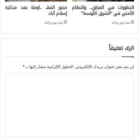
ر
التطورات في العراق.. والنظام
محور المقـ ـاومة بعد مذكرة
ت
ي
الأمني في “الشرق الأوسط”
إسلام آباد
ش
ا
منذ يوم واحد
منذ يوم واحد
ك
إ
ي
ل
اترك تعليقاً
ل
ى
ا
ف
ل
لن يتم نشر عنوان بريدك الإلكتروني.
الحقول الإلزامية مشار إليها بـ
*
ن
ع
ز
ا
ا
و
ل
ل
ي
ت
م
ل
ع
ع
ا
ل
ب
ي
ر
ق