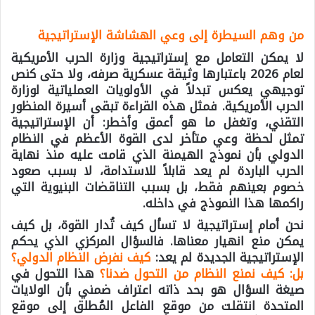
من وهم السيطرة إلى وعي الهشاشة الإستراتيجية
لا يمكن التعامل مع إستراتيجية وزارة الحرب الأمريكية
لعام 2026 باعتبارها وثيقة عسكرية صرفه، ولا حتى كنص
توجيهي يعكس تبدلاً في الأولويات العملياتية لوزارة
الحرب الأمريكية. فمثل هذه القراءة تبقى أسيرة المنظور
التقني، وتغفل ما هو أعمق وأخطر: أن الإستراتيجية
تمثل لحظة وعي متأخر لدى القوة الأعظم في النظام
الدولي بأن نموذج الهيمنة الذي قامت عليه منذ نهاية
الحرب الباردة لم يعد قابلاً للاستدامة، لا بسبب صعود
خصوم بعينهم فقط، بل بسبب التناقضات البنيوية التي
راكمها هذا النموذج في داخله.
نحن أمام إستراتيجية لا تسأل كيف تُدار القوة، بل كيف
يمكن منع انهيار معناها. فالسؤال المركزي الذي يحكم
الإستراتيجية الجديدة لم يعد:
كيف نفرض النظام الدولي؟
بل: كيف نمنع النظام من التحول ضدنا؟
هذا التحول في
صيغة السؤال هو بحد ذاته اعتراف ضمني بأن الولايات
المتحدة انتقلت من موقع الفاعل المُطلق إلى موقع