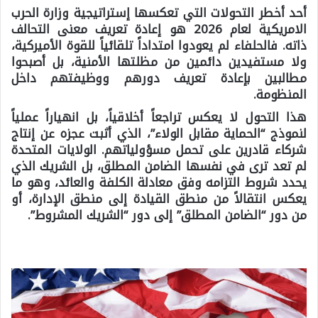
أحد أخطر التحولات التي تعكسها إستراتيجية وزارة الحرب
الامريكية لعام 2026 هو إعادة تعريف معنى التحالف
ذاته. فالحلفاء لم يعودوا امتداداً تلقائياً للقوة الأميركية،
ولا مستفيدين دائمين من مظلتها الأمنية، بل أصبحوا
مطالبين بإعادة تعريف دورهم ووظيفتهم داخل
المنظومة.
هذا التحول لا يعكس تراجعاً أخلاقياً، بل انهياراً عملياً
لنموذج “الحماية مقابل الولاء”، الذي أثبت عجزه عن إنتاج
شركاء قادرين على تحمل مسؤولياتهم. الولايات المتحدة
لم تعد ترى في نفسها الضامن المطلق، بل الشريك الذي
يحدد شروط التزامه وفق معادلة الكلفة والعائد، وهو ما
يعكس انتقالاً من منطق القيادة إلى منطق الإدارة، أو
من دور “الضامن المطلق” إلى دور “الشريك المشروط”.