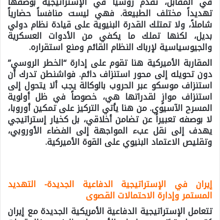
في المقابل، تُقدَّم روسيا في الإستراتيجية بوصفها
تهديداً مختلف الطبيعة. فهي ليست منافساً حضارياً
شاملاً، ولا تمتلك القدرة البنيوية على قيادة نظام دولي
بديل، لكنها تملك ما يكفي من الأدوات العسكرية
والجيوسياسية لإرباك النظام القائم ومنع استقراره.
المقاربة الأميركية هنا تقوم على إدارة “الخطر الروسي”
دون تحويله إلى محور استنزاف دائم. فواشنطن تدرك أن
استنزاف موسكو عبر الحروب بالوكالة يجب ألا يتحول إلى
استنزاف موازٍ لقدراتها هي، خصوصاً في ظل أولوية
المسرح الآسيوي. من هنا يأتي التركيز على تمكين أوروبا،
لا بوصفه تعبيراً عن تضامن أخلاقي، بل كخيار إستراتيجي
يهدف إلى نقل عبء المواجهة إلى الفضاء الأوروبي،
وتقليص الاعتماد البنيوي على القوة الأميركية.
إيران في الإستراتيجية الدفاعية الجديدة- التهديد
المستمر وإدارة الاحتمالات القصوى
تتعامل الإستراتيجية الدفاعية الأمريكية الجديدة مع إيران