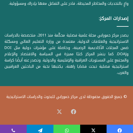
واعٍ بالتحديات والمخاطر المحيطة، قادر على التفاعل معها بإدراك ومسؤولية.
إصدارات المركز:
يصدر مركز حمورابي مجلة علمية فصلية محكّمة منذ 2011، متخصصة بالدراسات
الاستراتيجية والعلاقات الدولية، معتمدة من وزارة التعليم العالي ومسجّلة
ضمن المجلات الأكاديمية الرصينة، وحاصلة على مؤشرات دولية مثل DOI
وDOAJ. كما ينشر المركز كتبًا مميزة في السياسة والاقتصاد والإعلام
والمجتمع على المستويات العراقية والإقليمية والدولية. وتصدر عنه أيضًا كراسة
استراتيجية فصلية تبحث قضايا راهنة، يكتبها نخبة من الباحثين العراقيين
والعرب.
© جميع الحقوق محفوظة لدى مركز حمورابي للبحوث والدراسات الاستراتيجية
‫X
فيسبوك