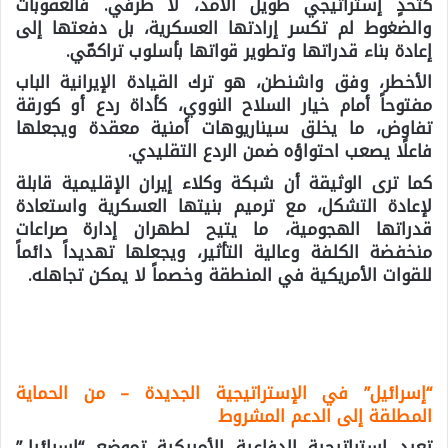
كتحدٍ إستراتيجي طويل الأمد، لا ظرفي. فالعقوبات
والضغوط لم تكسر إرادتها العسكرية، بل دفعتها إلى
إعادة بناء قدراتها وتطوير قواتها بأسلوب تراكمّي.
الأخطر، وفق واشنطن، هو ترك القيادة الإيرانية الباب
مفتوحاً أمام خيار السلاح النووي، كأداة ردع أو كورقة
تفاوض، ما يخلق سيناريوهات أمنية معقدة ويجعلها
فاعلًا يصعب احتواؤه ضمن الردع التقليدي.
كما ترى الوثيقة أن شبكة وكلاء إيران الإقليمية قابلة
لإعادة التشكل، مع ترميم بنيتها العسكرية واستعادة
قدراتها الهجومية، ما يتيح لطهران إدارة صراعات
منخفضة الكلفة وعالية التأثير، ويجعلها تهديداً دائماً
للقوات الأمريكية في المنطقة وخصماً لا يمكن تجاهله.
“إسرائيل” في الإستراتيجية الجديدة – من الحماية
المطلقة إلى الدعم المشروط
تعيد إستراتيجية الدفاعية الأمريكية تموضع “إسرائيل”