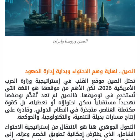
الصين وروسيا وإيران
الصين.. نهاية وهم الاحتواء وبداية إدارة الصعود
تحتل الصين موقع القلب في إستراتيجية وزارة الحرب
الأمريكية 2026، لكن الأهم من موقعها هو اللغة التي
تُستخدم في توصيفها. فالصين لم تعد تُقدَّم بوصفها
تهديداً مستقبلياً يمكن احتواؤه أو تعطيله، بل كقوة
مكتملة العناصر، متجذرة في النظام الدولي، وقادرة على
إنتاج مسارات بديلة للتنمية، والتكنولوجيا، والحوكمة.
التحول الجوهري هنا هو الانتقال من إستراتيجية الاحتواء
الشامل، الذي يفترض إمكانية تطويق الخصم وعزله، إلى