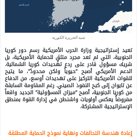
شبه الجزيرة الكورية
تعيد إستراتيجية وزارة الحرب الأمريكية رسم دور كوريا
الجنوبية، التي لم تعد مجرد متلقٍ للحماية الأمريكية، بل
شريك مسؤول قادر على ردع تهديدات كوريا الشمالية.
الدعم الأمريكي أصبح “حيوياً ولكن محدودً”، ما يتيح
للقوات الأمريكية التركيز على تهديدات أوسع، من الدفاع
عن تايوان إلى كبح النفوذ الصيني. رغم المقاومة السابقة
من كوريا الجنوبية، أصبح “ميزان المسؤولية” الجديد واقعاً
مفروضاً يعكس أولويات واشنطن في إدارة القوة بمنطق
الإستراتيجية المشتركة.
إعادة هندسة التحالفات ونهاية نموذج الحماية المطلقة