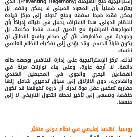
إستراتيجية منع الهيمنة (Preventing Hegemony)، الذي
يعترف ضمنياً بأن الصعود الصيني لا يمكن وقفه، بل
يمكن فقط ضبط سقفه ومنع تحوله إلى مركز قيادة
للنظام الدولي. هذا الاعتراف يحمل في طياته إدراكاً بأن
المواجهة المباشرة مع الصين ليست فقط مكلفة، بل
وجودية في مخاطرها، لأن أي صدام واسع النطاق لن
يكون قابلاً للحسم، وقد يؤدي إلى تفكيك النظام العالمي
نفسه.
لذلك، تركز الإستراتيجية على إدارة التنافس بوصفه حالة
دائمة، لا أزمة عابرة، وعلى بناء توازنات مرنة في
الفضاءين البحري والجوي في المحيطين الهندي
والهادىء، دون الانزلاق إلى سباق تدميري شامل. إنها
مقاربة تعكس عقل قوة تدرك أن ذروة تفوقها قد تكون
خلفها، وتسعى إلى تأخير لحظة التحول التاريخي لا إلى
منعها.
روسيا.. تهديد إقليمي في نظام دولي متغيّر