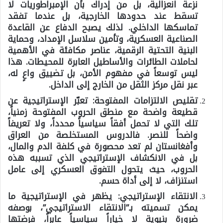
نزعة انعزالية، بل من إدراك بأن الإمبراطوريات لا
تسقط عند حدودها الخارجية، بل عندما تفقد
تماسكها الداخلي. لذلك يصبح الدفاع عن القاعدة
الصناعية العسكرية، وتأمين سلاسل الإمداد، وحماية
البنية التحتية الرقمية، عناصر مكافئة في الأهمية
لحاملات الطائرات والأساطيل العابرة للمحيطات. هذا
ليس توسعاً في مفهوم الأمن، بل تضييق واعٍ له،
عبر نقل مركز الثقل من الخارج إلى الداخل.
تقليص الالتزامات المفتوحة:
تعبّر الإستراتيجية عن
قطيعة واضحة مع منطق الحروب المفتوحة زمنياً،
تلك التي لا تحمل أفقاً سياسياً محدداً، ولا تعريفاً
واضحاً للنصر. فالدروس المستخلصة من العراق
وأفغانستان لم تعد محصورة في كلفة الدم والمال،
بل في الانكشاف الإستراتيجي الذي تسببه هذه
الحروب، حيث يتحول التفوق العسكري إلى عامل
استنزاف، لا إلى أداة حسم.
الانتقاء الإستراتيجي:
يظهر في الإستراتيجية ما
يمكن تسميته بـ”الانتقاء الاستراتيجي”، بوصفه
ضرورة بنيوية لا خياراً سياسياً عابراً، فرضتها