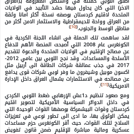
اطلق اللوبي حملته في واشنطن المعروفة بـ(العراق
الاخر) التي كان يحاول فيها حشد التأييد في الولايات
المتحدة لاقليم كردستان بوصفه نسخة أكثر امانا وثقة
من العراق وواحة للديمقراطية والاستثمار الامن أكثر من
)
[10]
(
مناطق الوسط والجنوب.
لقد ساهمت تلك الحملة في انشاء اللجنة الكردية في
الكونغرس عام 2008 التي أصبحت المنصة الأهم للدفاع
عن مصالح الإقليم في الولايات المتحدة والدعوة لتقديم
الأسلحة والمساعدات، وقد نجح اللوبي بين عامي 2012-
2017 في جذب عمالقة شركات الطاقة الى أربيل مثل
اكسون موبيل وشيفرون ما وفر لوبي شركات قوى يدافع
عن مصالحه في الاستثمارات بشمال العراق داخل الإدارة
)
[11]
(
الامريكية
.
ومع صعود تنظيم د1عش الإرهابي ضغط اللوبي الكردي
في داخل الدوائر السياسية الأمريكية لتصوير اقليم
كردستان وقوات البيشمركة بوصفها القوات الوحيدة التي
يمكن الوثوق بها، ما ادى الى تطور نوعي في تعزيزات
السلاح لتلك القوات، حيث أقر الكونغرس حزم مساعدات
عسكرية ومالية مباشرة للإقليم ضمن قانون تفويض