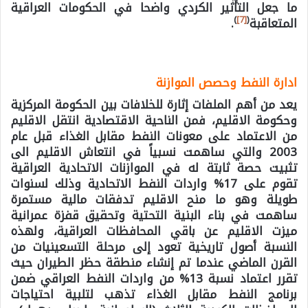
ما جعل التأثير الكردي واضحا في الحكومات العراقية
)
[7]
(
المتعاقبة
.
ادارة النفط وحصص الموازنة
يعد من أهم الملفات إثارة للخلافات بين الحكومة المركزية
وحكومة الاقليم، فمن الناحية الاقتصادية انتقل الاقليم
من الاعتماد على معونات النفط مقابل الغذاء قبل عام
2003 والتي ساهمت نسبياً في انتعاش الاقليم الى
تثبيت حصة ثابتة له في الموازنات الاتحادية العراقية
تقوم على 17% واردات النفط الاتحادية وذلك لسنوات
طويلة وهو ما منح الاقليم تدفقات مالية مستمرة
ساهمت في بناء البنية التحتية وتحقيق قفزة عمرانية
ميزت الاقليم عن باقي المحافظات العراقية، ولهذه
النسبة أصول تاريخية تعود إلى مرحلة التسعينيات من
القرن الماضي عندما تم إنشاء منطقة حظر الطيران حيث
تقرر اعتماد نسبة 13% من واردات النفط العراقي ضمن
برنامج النفط مقابل الغذاء تذهب لتلبية احتياجات