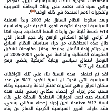
المحافظات الكردية الثلاث (السليمانية، اربيل، دهوك)
وهي نسبة كانت تعتمد على بيانات البطاقة التموينية
)
[8]
(
وتقديرات الامم المتحدة في ذلك الوقت
.
وبعد سقوط النظام السابق عام 2003 وبدأ العملية
السياسية الجديدة اعترضت القوى الكردية على بقاء نسبة
13% كحصة ثابتة من واردات النفط الاتحادية، بحجة انها
لا تراعي الواقع السكاني الراهن ولا حجم الدمار الذي
طال هذه المحافظات من جراء سياسات النظام السابق
من جرائم إبادة الأنفال وحلبجة، وخلال مفاوضات تشكيل
الحكومات الانتقالية والدائمة في عامي 2004-2005 تم
التوصل لاتفاق سياسي برعاية أمريكية يقضي برفع
النسبة الى 17% .
لقد تم اعتماد هذه النسبة بناء على تلك التوافقات
السياسية التي قدرت ان نسبة الكورد 17% من عدد
سكان العراق وهي تقديرات تفتقر للدقة وتخمينية وذلك
بسبب عدم إجراء اي إحصاء سكاني رسمي يثبت هذه
النسبة، حيث نصت الموازنات الاتحادية اللاحقة على بقاء
نسبة 17% معتمدة لحين إجراء إحصاء سكاني رسمي،
فقد حاولت القوى السياسية الكردية الدفاع عن بقاء