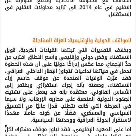
الخلافات مع الحكومة الاتحادية وقطع الموازنة عن
الاقليم في عام 2014 الى تزايد محاولات الاقليم في
الاستقلال.
المواقف الدولية والإقليمية: العزلة المفاجئة
وبخلاف التقديرات التي تبنتها القيادات الكردية، قوبل
الاستفتاء برفض دولي وإقليمي واسع النطاق اقترب من
حدّ الإجماع، مما عكس إدراكًا دوليًا على أن هذه الخطوة
تحمل في طياتها تداعيات تتجاوز الإطار الداخلي العراقي،
فقد عبّرت الولايات المتحدة عن موقف حاسم إزاء
الاستفتاء، وصفته بأنه إجراء استفزازي ويفتقر إلى
الأساس القانوني، معتقدة بانه قد يعمل على تشتيت
الجهود الدولية المنصبة على محاربة الإرهاب، ولا سيما
في المرحلة التي كانت تتطلب قدرًا عاليًا من التنسيق
السياسي والعسكري، فضلًا عن كونه عاملًا مهددًا
لاستقرار الدولة العراقية ووحدتها السياسية.
اما على الصعيد الإقليمي، فقد تبلور موقف مشترك لكلٍّ