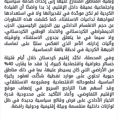
وبقية المناطق المتنازع عليها إلى إحداث صدمة سياسية
واجتماعية عميقة داخل الإقليم، إذ بدا واضحًا أن القيادة
الكردية لم تكن موحّدة في تقديراتها ولا في استعدادها
لمواجهة تداعيات الاستفتاء. كما كشفت هذه التطورات
عن حجم الانقسام الداخلي بين الحزبين الرئيسيين، الحزب
الديمقراطي الكردستاني والاتحاد الوطني الكردستاني،
ولا سيما في ما يتعلق بجدوى الاستفتاء وتوقيته
وآليات إدارته، الأمر الذي انعكس سلبًا على تماسك
الجبهة الكردية في لحظة بالغة الحساسية.
وفي المحصلة، تكبّد إقليم كردستان خلال أيام قليلة
خسائر جغرافية واقتصادية كبيرة، إذ فقد ما يقارب 40%
من الأراضي التي كان يسيطر عليها، بما في ذلك مناطق
حيوية تحتوي على موارد نفطية شكّلت لعقود ركيزة
أساسية لطموحاته الاقتصادية ومشروعه الاستقلالي،
وقد أسهم هذا التراجع السريع في إضعاف موقع
الإقليم التفاوضي، وأعاد التأكيد على محدودية قدرة
الخيار الأحادي على فرض وقائع سياسية جديدة في ظل
توازنات داخلية منقسمة وبيئة إقليمية ودولية رافضة.