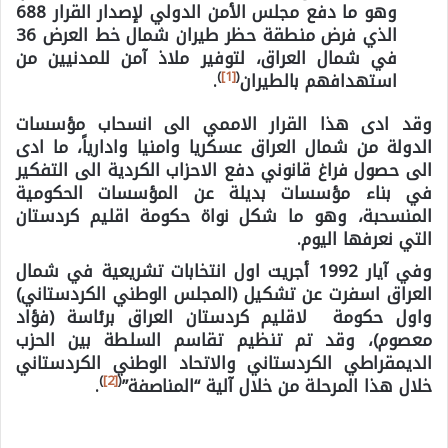
وهو ما دفع مجلس الأمن الدولي لإصدار القرار 688
الذي فرض منطقة حظر طيران شمال خط العرض 36
في شمال العراق، لتوفير ملاذ آمن للمدنيين من
)
[1]
(
استهدافهم بالطيران
.
وقد ادى هذا القرار اﻻممي الى انسحاب مؤسسات
الدولة من شمال العراق عسكريا وامنيا وادارياً، ما ادى
الى حصول فراغ قانوني دفع الاحزاب الكردية الى التفكير
في بناء مؤسسات بديلة عن المؤسسات الحكومية
المنسحبة، وهو ما شكل نواة حكومة اقليم كردستان
التي نعرفها اليوم.
وفي آيار 1992 أجريت اول انتخابات تشريعية في شمال
العراق اسفرت عن تشكيل (المجلس الوطني الكردستاني)
واول حكومة لاقليم كردستان العراق برئاسة (فؤاد
معصوم)، وقد تم تنظيم تقاسم السلطة بين الحزب
الديمقراطي الكردستاني والاتحاد الوطني الكردستاني
)
[2]
(
خلال هذا المرحلة من خلال آلية “المناصفة”
.