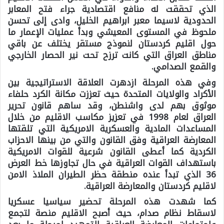
الذي تحققت له منافع اقتصادية جراء فتح المعابر
الحدودية لاسيما معبر ابراهيم الخليل، وادى إلى تحسن
ملحوظ في المستوى المعيشي وبدأ عمليات الإعمار ما
حول اقليم كردستان لنموذج مستقر يختلف عن باقي
مناطق العراق التي كانت ترزح تحت نير الحصار الخارجي
والقمع الصدامي.
وفي هذه المرحلة ازدهرت العلاقة الاستراتيجية بين
الأكراد والولايات المتحدة حيث تعززت مكانة الكرد حلفاء
موثوق بهم لدى واشنطن، وقد ساهم قانون تحرير
العراق لعام 1998 في تعزيز مكاسب الاقليم من خلال
المساعدات المادية والعسكرية الامريكية التي تلقتها
المعارضة العراقية وفق القانون والتي من بينها الاحزاب
الكردية كما أعطى القانون شرعية للقوات الامريكية
باستهداف القوات العراقية في حال تجاوزها خط العرض
36 الذي تبدأ عنده منطقة حظر الطيران الملاذ الامن
لاقليم كردستان والمعارضة العراقية.
كما شهدت هذه المرحلة تحضير سياسيا عسكريا
لاسقاط نظام صدام، حيث أصبح الاقليم منصة لتجمع