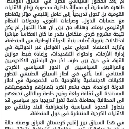
لم يعد الحضور السياسي للكرد في “الشرق الأوسط”
ظاهرة هامشية أو مسألة داخلية محصورة بإطار الأقليات
القومية بل تحول تدريجياً إلى عامل إقليمي مؤثر يتقاطع
مع حسابات الدول، وصراعات القوى، وتحولات النظام
الإقليمي برمته. وهناك من يرى ان هذا التحول لم يكن
نتيجة مشروع كردي متكامل بقدر ما كان انعكاساً مباشراً
لاختلالات بنيوية أصابت بنية الدولة الوطنية في المنطقة،
وتزايد الاعتماد الدولي على الفواعل غير الدولتية في
إدارة الأزمات، واحتواء التهديدات، وإعادة ضبط موازين
القوة، في حين يرى طرف اخر من الباحثين الاكاديميين
والمراقبين السياسيين ان الدور السياسي الكردي
المتنامي انما يأتي في اطار السياق الطبيعي لتطور
الكيانات الاجتماعية والقومية ذات الخصوصية في اطار
الدولة الواحدة، حيث يشعر الكرد بتمايزهم وخصوصيتهم
المستندة الى ثقافة ولغة وقيم خاصة وبالتالي تدفعهم
الى المطالبة بمعاملة خاصة تفرز تدريجيا دور سياسي قد
يتجاوز الحدود السياسية والجغرافية للبلد وتلتقي مع
الاقليات الكردية المنتشرة في دول المنطقة.
في هذا السياق يبرز إقليم كردستان العراق بوصفه حالة