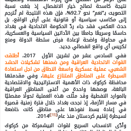
نتيجة كاسحة لصالح خيار الانفصال، إذ بلغت نسبة
التصويت بـ”نعم” نحو 92.7%، فإن هذه النتيجة لم تُترجم
إلى مكاسب سياسية أو قانونية على أرض الواقع، بل
حدث العكس، فقد جاء ردّ الحكومة الاتحادية في بغداد
حاسمًا وسريعًا جامعًا بين الأداتين السياسية والعسكرية،
في محاولة واضحة لإعادة فرض سلطة الدولة ومنع
تكريس أي واقع انفصالي جديد.
ففي السادس عشر من تشرين الأول 2017،
أطلقت
القوات الاتحادية العراقية ومن ضمنها تشكيلات الحشد
الشعبي، عملية عسكرية واسعة النطاق من اجل استعادة
السيطرة على المناطق المتنازع عليها
، وفي مقدمتها
محافظة كركوك ذات الأهمية الاستراتيجية والاقتصادية
البالغة، بوصفها واحدة من أغنى المناطق العراقية
بالموارد النفطية وقد مثّلت هذه العملية تحولًا مفصليًا
في مسار الأزمة، إذ نجحت بغداد خلال فترة زمنية قصيرة
في إعادة بسط نفوذها على مناطق كانت خاضعة
)
[15]
(
لسيطرة إقليم كردستان منذ عام
2014.
وأدّى الانسحاب السريع لقوات البيشمركة من كركوك