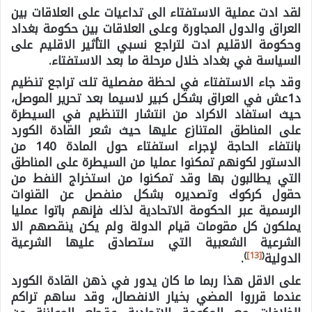
لقد ادت عملية الاستفتاء الى تداعيات على العلاقات بين
العراق والدول المجاورة وعلى العلاقات بين حكومة بغداد
وحكومة الاقليم ادت لتراجع نسبي التأثير الاقليم على
السياسة في بغداد خلال مرحلة ما بعد الاستفتاء.
وقد جاء الاستفتاء في لحظة مفصلية تلت تراجع تنظيم
د1عش في العراق بشكل كبير لاسيما بعد تحرير الموصل،
حيث استفاد الاكراد من انتشار التنظيم في السيطرة
على المناطق المتنازع عليها حيث شعر القادة الكورد
بانتفاء الحاجة لإجراء استفتاء حول المادة 140 من
الدستور لكونهم تمكنوا عمليا من السيطرة على المناطق
التي يطالبون بها وقد تمكنوا من استخراج النفط من
حقول كركوك وتصديره بشكل منفصل عن القنوات
الرسمية عبر الحكومة الاتحادية لذلك فإنهم باتوا عمليا
يملكون كل مقومات قيام الدولة ولم يكن ينقصهم الا
الشرعية الشعبية التي ستصادق عليها الشرعية
)
[13]
(
الدولية
.
على الاقل هذا ربما ما كان يدور في ذهن القادة الكورد
عندما قرروا المضي بخيار الانفصال، وقد ساهم تراكم