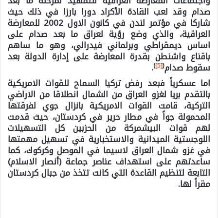
واجتماعات المعارضة العراقية للتمهيد لمرحلة ما بعد
صدام وقد لعب القادة الأكراد دورا بارزا في ذلك حيث
شاركا في مؤتمر لندن في كانون الاول 2002 للمعارضة
العراقية، والذي وضع رؤية لعراق ما بعد صدام على
اساس ديمقراطي وبرلماني فيدرالي، وهو ما ساهم
باقناع واشنطن بقدرة المعارضة على إدارة الدولة بعد
)
[5]
(
سقوط صدام
.
اما عسكرياً فبعد رفض تركيا السماح للقوات الامريكية
بالتقدم بريا لغزو العراق من الشمال انطلاقا من الاراضي
التركية، قامت القوات الامريكية بانزال جوي لفرقتها
المحمولة جواً في مطار حرير في كردستان، حيث قدمت
لهم قوات البيشمركة من الحزبين كل التسهيلات
اللوجستية الميدانية والاستخبارية في تسهيل مهمتها
في غزو شمال العراق لاسيما في الموصل وكركوك، كما
ساعدتهم على استهداف عناصر جماعة (أنصار الاسلام)
التابعة لتنظيم القاعدة التي كانت تتخذ من جبال كردستان
مقراً لها.