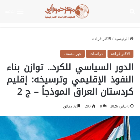
بحث عن
القائمة
الرئيسية
/
الاكثر قراءة
الاكثر قراءة
دراسات
غير مصنف
الدور السياسي للكرد.. توازن بناء
النفوذ الإقليمي وترسيخه: إقليم
كردستان العراق انموذجاً – ج 2
8 يناير، 2026
0
203
32 دقائق