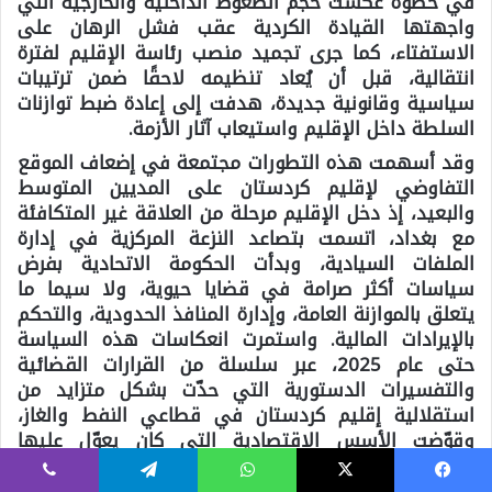
في خطوة عكست حجم الضغوط الداخلية والخارجية التي
واجهتها القيادة الكردية عقب فشل الرهان على
الاستفتاء، كما جرى تجميد منصب رئاسة الإقليم لفترة
انتقالية، قبل أن يُعاد تنظيمه لاحقًا ضمن ترتيبات
سياسية وقانونية جديدة، هدفت إلى إعادة ضبط توازنات
السلطة داخل الإقليم واستيعاب آثار الأزمة.
وقد أسهمت هذه التطورات مجتمعة في إضعاف الموقع
التفاوضي لإقليم كردستان على المديين المتوسط
والبعيد، إذ دخل الإقليم مرحلة من العلاقة غير المتكافئة
مع بغداد، اتسمت بتصاعد النزعة المركزية في إدارة
الملفات السيادية، وبدأت الحكومة الاتحادية بفرض
سياسات أكثر صرامة في قضايا حيوية، ولا سيما ما
يتعلق بالموازنة العامة، وإدارة المنافذ الحدودية، والتحكم
بالإيرادات المالية. واستمرت انعكاسات هذه السياسة
حتى عام 2025، عبر سلسلة من القرارات القضائية
والتفسيرات الدستورية التي حدّت بشكل متزايد من
استقلالية إقليم كردستان في قطاعي النفط والغاز،
وقوّضت الأسس الاقتصادية التي كان يعوّل عليها
الإقليم لتعزيز قدرته على اتخاذ قرارات مستقلة ضمن
الإطار الاتحادي.
فيسبوك
‫X
واتساب
تيلقرام
ڤايبر