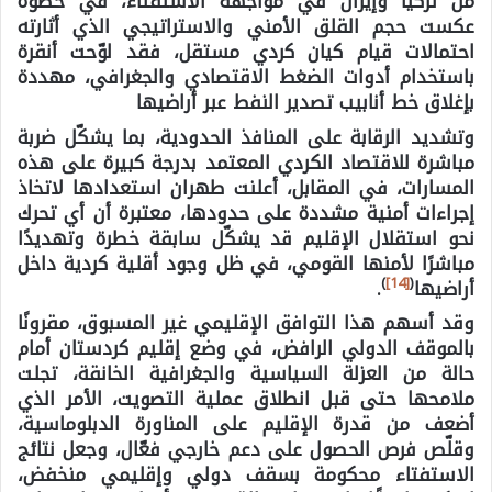
من تركيا وإيران في مواجهة الاستفتاء، في خطوة
عكست حجم القلق الأمني والاستراتيجي الذي أثارته
احتمالات قيام كيان كردي مستقل، فقد لوّحت أنقرة
باستخدام أدوات الضغط الاقتصادي والجغرافي، مهددة
بإغلاق خط أنابيب تصدير النفط عبر أراضيها
وتشديد الرقابة على المنافذ الحدودية، بما يشكّل ضربة
مباشرة للاقتصاد الكردي المعتمد بدرجة كبيرة على هذه
المسارات، في المقابل، أعلنت طهران استعدادها لاتخاذ
إجراءات أمنية مشددة على حدودها، معتبرة أن أي تحرك
نحو استقلال الإقليم قد يشكّل سابقة خطرة وتهديدًا
مباشرًا لأمنها القومي، في ظل وجود أقلية كردية داخل
)
[14]
(
أراضيها
.
وقد أسهم هذا التوافق الإقليمي غير المسبوق، مقرونًا
بالموقف الدولي الرافض، في وضع إقليم كردستان أمام
حالة من العزلة السياسية والجغرافية الخانقة، تجلت
ملامحها حتى قبل انطلاق عملية التصويت، الأمر الذي
أضعف من قدرة الإقليم على المناورة الدبلوماسية،
وقلّص فرص الحصول على دعم خارجي فعّال، وجعل نتائج
الاستفتاء محكومة بسقف دولي وإقليمي منخفض،