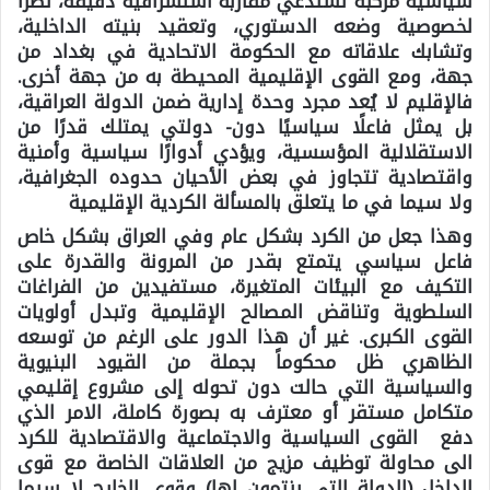
سياسية مركبة تستدعي مقاربة استشرافية دقيقة، نظرًا
لخصوصية وضعه الدستوري، وتعقيد بنيته الداخلية،
وتشابك علاقاته مع الحكومة الاتحادية في بغداد من
جهة، ومع القوى الإقليمية المحيطة به من جهة أخرى.
فالإقليم لا يُعد مجرد وحدة إدارية ضمن الدولة العراقية،
بل يمثل فاعلًا سياسيًا دون- دولتي يمتلك قدرًا من
الاستقلالية المؤسسية، ويؤدي أدوارًا سياسية وأمنية
واقتصادية تتجاوز في بعض الأحيان حدوده الجغرافية،
ولا سيما في ما يتعلق بالمسألة الكردية الإقليمية
وهذا جعل من الكرد بشكل عام وفي العراق بشكل خاص
فاعل سياسي يتمتع بقدر من المرونة والقدرة على
التكيف مع البيئات المتغيرة، مستفيدين من الفراغات
السلطوية وتناقض المصالح الإقليمية وتبدل أولويات
القوى الكبرى. غير أن هذا الدور على الرغم من توسعه
الظاهري ظل محكوماً بجملة من القيود البنيوية
والسياسية التي حالت دون تحوله إلى مشروع إقليمي
متكامل مستقر أو معترف به بصورة كاملة، الامر الذي
دفع القوى السياسية والاجتماعية والاقتصادية للكرد
الى محاولة توظيف مزيج من العلاقات الخاصة مع قوى
الداخل (الدولة التي ينتمون لها) وقوى الخارج لا سيما