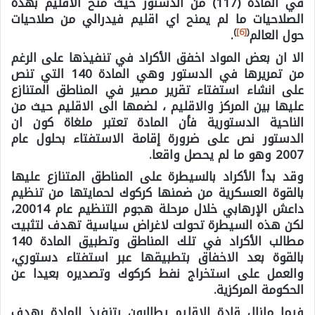
في المادة (117) من الدستور حيث منح الاقليم بهذه
الصلاحيات ما لم يمنح اي اقليم فيدرالي من صلاحيات
)
[6]
(
حول العالم
.
الا ان بعض المواد اخفق الأكراد في تنفيذها على الرغم
من تمريرها في الدستور وهي المادة 140 التي تنص
على انشاء استفتاء تقرير مصير في المناطق المتنازع
عليها بين المركز والاقليم ، لضمها الى الاقليم حيث من
الناحية الدستورية فأن المادة تعتبر ملغاة كون ان
الدستور نص على ضرورة إقامة الاستفتاء بحلول عام
2007 وهو ما لم يحصل واقعا.
وقد بدأ الأكراد بالسيطرة على المناطق المتنازع عليها
بالقوة العسكرية من ضمنها كركوك لحمايتها من تنظيم
داعش الإرهابي خلال مرحلة هجوم التنظيم عام 20014،
لكن هذه السيطرة تحولت لاغراض سياسية تهدف لتثبيت
مطالب الأكراد في تلك المناطق وتطبيق المادة 140
بالقوة بعد الاخفاق بتطبيقها عبر استفتاء دستوري،
والعمل على استخراج نفط كركوك وتصديره بعيدا عن
الحكومة المركزية.
فيما مازال قادة الاقليم يطالبون بتنفيذ المادة بهدف