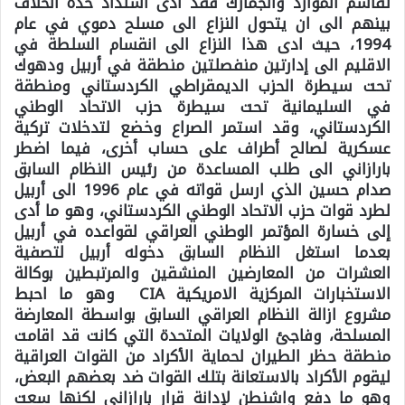
تقاسم الموارد والجمارك فقد ادى اشتداد حدة الخلاف
بينهم الى ان يتحول النزاع الى مسلح دموي في عام
1994، حيث ادى هذا النزاع الى انقسام السلطة في
الاقليم الى إدارتين منفصلتين منطقة في أربيل ودهوك
تحت سيطرة الحزب الديمقراطي الكردستاني ومنطقة
في السليمانية تحت سيطرة حزب الاتحاد الوطني
الكردستاني، وقد استمر الصراع وخضع لتدخلات تركية
عسكرية لصالح أطراف على حساب أخرى، فيما اضطر
بارازاني الى طلب المساعدة من رئيس النظام السابق
صدام حسين الذي ارسل قواته في عام 1996 الى أربيل
لطرد قوات حزب الاتحاد الوطني الكردستاني، وهو ما أدى
إلى خسارة المؤتمر الوطني العراقي لقواعده في أربيل
بعدما استغل النظام السابق دخوله أربيل لتصفية
العشرات من المعارضين المنشقين والمرتبطين بوكالة
الاستخبارات المركزية الامريكية CIA وهو ما احبط
مشروع ازالة النظام العراقي السابق بواسطة المعارضة
المسلحة، وفاجئ الولايات المتحدة التي كانت قد اقامت
منطقة حظر الطيران لحماية الأكراد من القوات العراقية
ليقوم الأكراد بالاستعانة بتلك القوات ضد بعضهم البعض،
وهو ما دفع واشنطن لإدانة قرار بارازاني لكنها سعت