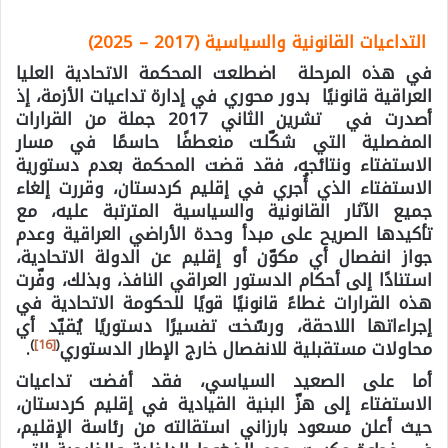
التداعيات القانونية والسياسية (2017 – 2025)
في هذه المرحلة اضطلعت المحكمة الاتحادية العليا
العراقية قانونيًا بدور محوري في إدارة تداعيات الأزمة، إذ
أصدرت في تشرين الثاني 2017 جملة من القرارات
المفصلية التي شكّلت منعطفًا حاسمًا في مسار
الاستفتاء ونتائجه، فقد قضت المحكمة بعدم دستورية
الاستفتاء الذي أُجري في إقليم كردستان، وقررت إلغاء
جميع الآثار القانونية والسياسية المترتبة عليه، مع
تأكيدها الصريح على مبدأ وحدة الأراضي العراقية وعدم
جواز انفصال أي مكوّن أو إقليم عن الدولة الاتحادية،
استنادًا إلى أحكام الدستور العراقي النافذ، وبذلك، وفّرت
هذه القرارات غطاءً قانونيًا قويًا للحكومة الاتحادية في
إجراءاتها اللاحقة، ورسّخت تفسيرًا دستوريًا يُقيّد أي
)
[16]
(
محاولات مستقبلية للانفصال خارج الإطار الدستوري
.
أما على الصعيد السياسي، فقد أفضت تداعيات
الاستفتاء إلى هزّ البنية القيادية في إقليم كردستان،
حيث أعلن مسعود بارزاني استقالته من رئاسة الإقليم،