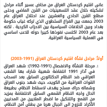
عانى اقليم كردستان العراق من مخاض عسير أثناء مراحل
تشكيله خلال عقد التسعينيات من القرن الماضي وحتى
مطلع القرن الحادي والعشرين عند احتلال العراق عام
2003 جمعت بين الفراغ السلطوي الذي تركه غياب حكومة
بغداد وبين الخلافات السياسية بين الاحزاب الكردية . لكنه
بعد عام 2003 اكتسب نفوذها كبيرا حوله للاعب اساسي
في العملية السياسية العراقية.
أولاً: مراحل نشأة اقليم كردستان العراق (1991-2003)
مرحلة النشأة والانفصال (1991-1992):
شهد العراق
في آذار 1991 انتفاضة شعبية شارك بها الشعب
العراقي ضد النظام الدكتاتوري السابق بعد انسحاب
القوات العراقية من الكويت، حيث شهد جنوب العراق
وشماله حراك مسلح يهدف لاسقاط النظام، بطبيعة
الحال واجه النظام القمعي السابق الانتفاضة بمزيد
من القمع والتنكيل ما اضطر الملايين من المدنيين
الأكراد للنزوح الى الجبال هربا من بطش أمن النظام،