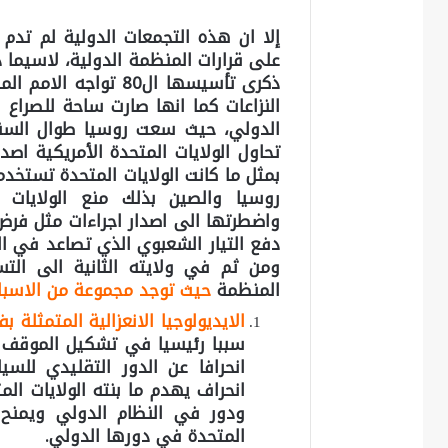
إلا ان هذه التجمعات الدولية لم تدم 
على قرارات المنظمة الدولية، لاسيما دو
ذكرى تأسيسها ال80 ت
النزاعات كما انها صارت ساحة للصراع ب
الدولي، حيث سعت روسيا طوال السنوا
تحاول الولايات المتحدة الأمريكية اص
بمثل ما كانت الولايات المتحدة تستخد
روسيا والصين بذلك منع الولايات ال
واضطرتها الى اصدار اجراءات مثل فرض
دفع التيار الشعبوي الذي تصاعد في ال
ومن ثم في ولايته الثانية الى الت
المنظمة
حيث توجد مجموعة من الاسباب
الايديولوجيا الانعزالية المتمثلة بف
سببا رئيسيا في تشكيل الموقف ا
انحرافا عن الدور التقليدي للس
انحراف يهدم ما بنته الولايات ال
ودور في النظام الدولي ويمنح 
المتحدة في دورها الدولي.