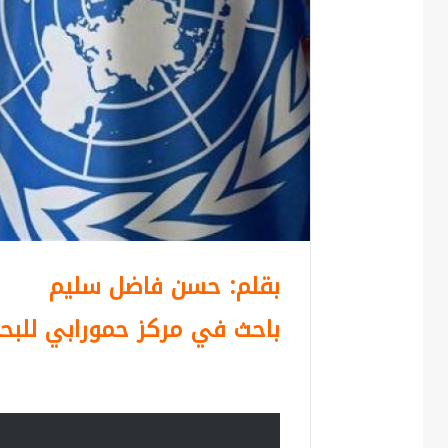
بقلم: حسن فاضل سليم
باحث في مركز حمورابي للبحو