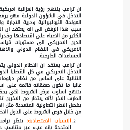
ان ترامب ينتهج رؤية انعزالية امريكية 
التدخل في الشؤون الدولية فهو يرفض
العولمة النيوليبرالية وحرية التجارة
سبب هذا الرفض الى انه يعتقد ان العو
الكثير من الاعباء على اقتصادها وقدر
الدين الامريكي الى مستويات قياسي
الامريكي في النظام الدولي والاهتم
المساعدات الخارجية.
ان ترامب يعتقد ان النظام الدولي يتج
التدخل الامريكي في كل القضايا الدو
الثنائية على اساس من نظام دبلوماس
غالبا ما تكون صفقاته قائمة على است
ينتهج اسلوب فرض الشروط لكي يحقق 
الطرف الاخر لأنه ينتظر من الاخرين ت
يفضل الاطر التعاونية المتعددة مثل ا
من خلال فرض الشروط على الدول الاخر
الاسباب الاقتصادية:
ينظر ترامب 
المتحدة بانه عبء غير متناسب ح