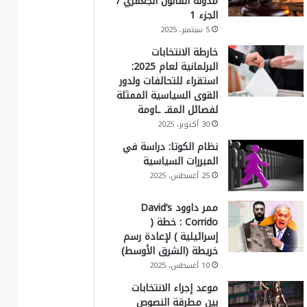
مدونة القانون الجعفري /
الجزء 1
5 سبتمبر، 2025
خارطة الانتخابات
البرلمانية لعام 2025:
استقراء للتحالفات ولدور
القوى السياسية الممثلة
لفصائل المقـ ـاومة
30 أكتوبر، 2025
نظام الكوتا: دراسة في
المبررات السياسية
25 أغسطس، 2025
ممر داوود David’s
Corrido : خطة (
إسرائيلية ) لإعادة رسم
خريطة (الشرق الأوسط)
10 أغسطس، 2025
موعد إجراء الانتخابات
بين مطرقة النصوص