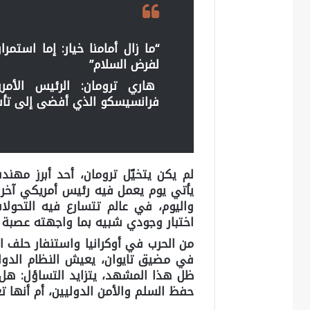
“ما زال أمامنا خيار: إما استمر
لفرض السلام”
هاري ترومان: الرئيس الأمر
فرانسيسكو الذي أفضى إلى تأس
لم يكن يتخيّل ترومان، أحد أبرز مهندس
يأتي يوم يعمل فيه رئيس أمريكي آخر
واليوم، في عالم تتسارع فيه التحولات
اختبار وجودي شبيه بما واجهته عصبة ا
من الحرب في أوكرانيا واستنفار حلف النا
في مضيق تايوان، يعيش النظام الدو
ظل هذا المشهد، يتزايد التساؤل: هل 
حفظ السلم والأمن الدوليين، أم أنها ت