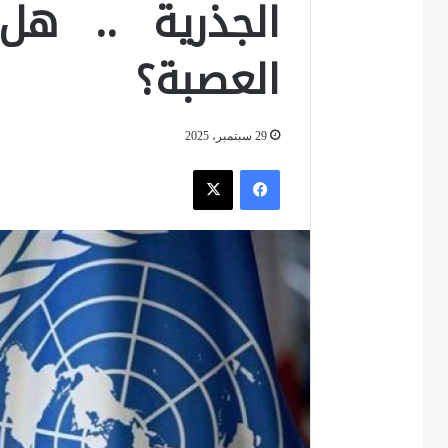
الجذرية .. هل
العصبة؟
29 سبتمبر، 2025
فيسبوك
‫X