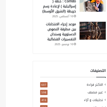
Corrido : خطة (
إسرائيلية ) لإعادة رسم
خريطة (الشرق الأوسط)
10 أغسطس، 2025
موعد إجراء الانتخابات
بين مطرقة النصوص
الدستورية وسندان
التفسيرات القضائية
10 نوفمبر، 2025
التصنيفات
الاكثر قراءة
607
غير مصنف
598
تحليلات و آراء
416