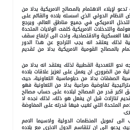
تدعو لإيلاء الاهتمام بالمصالح الامريكية بدلا من
 النظام الدولي الذي اسسته بلاده والقائم على
 والتدخل الامريكي في جميع مناطق العالم، ويرجع
لمة والتدخلات الامريكية كلفت الولايات المتحدة
اتها العسكرية والاقتصادية، وادت الى ارتفاع سقف
ة لذلك يعتقد انه يجب التراجع عن هذا الدور
ام بالمصالح القومية الامريكية بدلا من تقديم
ه نحو التعددية القطبية لذلك يعتقد انه بدلا من
لية من الضروري ان يعمل على تعزيز علاقات بلاده
ية الصفقات بدلا من دبلوماسية التعاونية، حيث
راتيجية تفاوضية صراعية بدلا من التعاونية فهو
اكبر قدر من المصالح لبلاده على حساب مصالح
قديم تنازلات قبل ان يفعل هو ذلك، لذلك نجده لا
لامم المتحدة التي تغيب فيها قدرته على المفاوضة
ى.
الى تمويل المنظمات الدولية ولاسيما الامم
يث يدعو الى ان تتقاسم الدول الاخرى مع بلاده