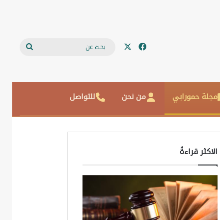
‫X
فيسبوك
بحث
عن
مجلة حمورابي
من نحن
للتواصل
الاكثر قراءةً