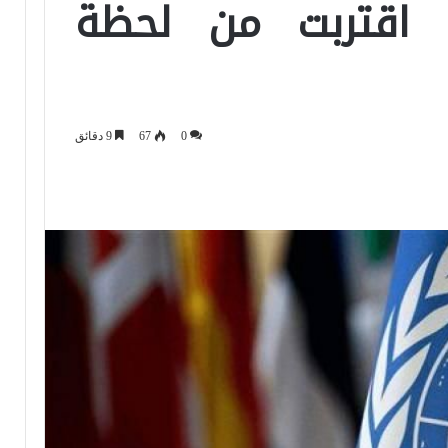
 اقتربت من لحظة
0
67
9 دقائق