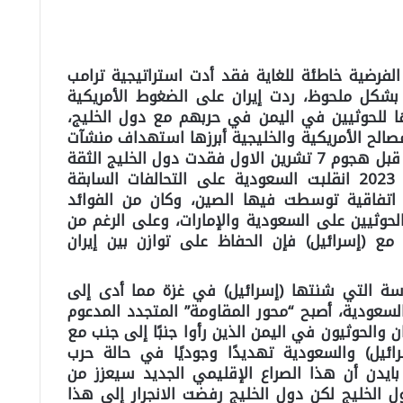
الفرضية خاطئة للغاية فقد أدت استراتيجية ترامب
ة بشكل ملحوظ، ردت إيران على الضغوط الأمريكية
ا للحوثيين في اليمن في حربهم مع دول الخليج،
الح الأمريكية والخليجية أبرزها استهداف منشآت
نفطية سعودية في عام 2019. وحتى قبل هجوم 7 تشرين الاول فقدت دول الخليج الثقة
في استراتيجية واشنطن، ففي اذار 2023 انقلبت السعودية على التحالفات السابقة
 اتفاقية توسطت فيها الصين، وكان من الفوائد
حوثيين على السعودية والإمارات، وعلى الرغم من
ع (إسرائيل) فإن الحفاظ على توازن بين إيران
ة التي شنتها (إسرائيل) في غزة مما أدى إلى
لسعودية، أصبح “محور المقاومة” المتجدد المدعوم
 والحوثيون في اليمن الذين رأوا جنبًا إلى جنب مع
ئيل) والسعودية تهديدًا وجوديًا في حالة حرب
بايدن أن هذا الصراع الإقليمي الجديد سيعزز من
ل الخليج لكن دول الخليج رفضت الانجرار إلى هذا