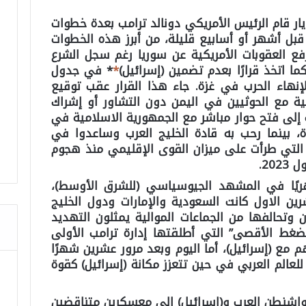
ار قام الرئيس الأمريكي دونالد ترامب بعدة خطوات
بل أشهر أو أسابيع قليلة، من أبرز هذه الخطوات
فع العقوبات الأمريكية عن سوريا رغم سجل الشرع
 اتخذ قرارًا بعدم تضمين (إسرائيل)
*
* في جدول
لإنهاء الحرب في غزة. جاء هذا القرار عقب توقيع
ئية مع الحوثيين في اليمن دون التشاور أو إشراك
مب إلى فتح حوار مباشر مع الجمهورية الاسلامية في
ة، بينما رحب به قادة الخليج العرب وساعدوا في
التي طرأت على ميزان القوى الإقليمي منذ هجوم
هريًا في المشهد الجيوسياسي (للشرق الأوسط)،
 الاول كانت السعودية والإمارات ودول الخليج
ان وتحالفها من الجماعات الموالية يمثلون التهديد
غط الأقصى” التي أطلقتها إدارة ترامب الأولى
مع (إسرائيل)، أما اليوم وبعد مرور عشرين شهرًا
للعالم العربي في حين تتعزز مكانة (إسرائيل) كقوة
اشنطن العرب و(إسرائيل) إلى معسكرين متناقضين