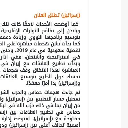
(إسرائيل) تطلق العنان
كما أوضحت الأحداث لاحقًا كانت تلك 
وبايدن إلى تفاقم التوترات الإقليمي
بتوسيع برنامجها النووي وزيادة دعمه
كما بدأت بشن هجمات مباشرة على المص
وبدأت تطبيع العلاقات مع إيران في
المباشرة لهذا الاتفاق وقف هجمات ال
تمسك دول الخليج بتوسيع العلاقات م
و(إسرائيل) بدا أمرًا معقدًا.
ثم جاءت هجمات حماس والحرب الشرس
تعطيل مسار التطبيع بين (إسرائيل) وا
من إيران بما في ذلك حزب الله في لبنان
حماس في تطبيع العلاقات بين (إسرا
مفتوحة مع (إسرائيل)، افترضت إدارة 
أهمية تحالف أمني بين (إسرائيل) ودو