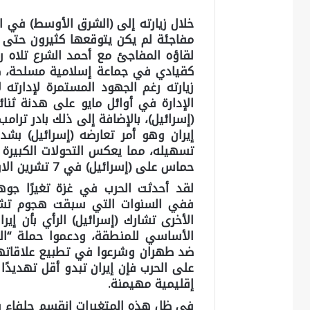
خلال زيارته إلى (الشرق الأوسط) في اي
مفاجئة لم يكن يتوقعها كثيرون حتى ق
لقاؤه المفاجئ مع أحمد الشرع تلاه ر
كقيادي في جماعة إسلامية مسلحة، كما
زيارته رغم الجهود المستمرة لإدارته 
الإدارة في أوائل مايو على هدنة ثنا
(إسرائيل)، بالإضافة إلى ذلك بادر ترا
إيران وهو أمر تعارضه (إسرائيل) بشد
تسهيله، مما يعكس التحولات الكبيرة 
حماس على (إسرائيل) في 7 تشرين الاول 2023.
لقد أحدثت الحرب في غزة تغيرًا جو
ففي السنوات التي سبقت هجوم تشرين
الأخرى تشارك (إسرائيل) الرأي بأن إير
الأساسي للمنطقة، ودعموا حملة “الض
ضد طهران وشرعوا في تطبيع علاقاتهم 
على الحرب فإن إيران تبدو أقل تهديدًا 
إقليمية مهيمنة.
في ظل هذه المتغيرات انقسم حلفاء و