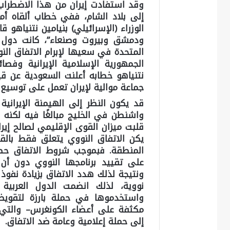
وقد استفادت إيران من هذا الاضطراب 
الوزراء (الإسرائيلي) بنيامين نتنياهو ق
ودمشق وبيروت وصنعاء”، كانت دول ال
المتحدة في سعيها لإبرام الاتفاق النو
الجمهورية الإسلامية الإيرانية وفص
نتنياهو خطابه أعلنت السعودية عن قي
جماعة موالية لإيران تعمل على توسيع ن
قد يكون النظر إلى الهيمنة الإيراني
واشنطن في الخليج مبالغًا فيه لكنه ل
قلبت ميزان القوى الإقليمي لصالح إير
يكن الاتفاق النووي يتعلق فقط بالقد
المنطقة. فبموجب شروط الاتفاق حصل
على تقييد برنامجها النووي دون أن 
ونتيجة لذلك هدد الاتفاق بزيادة نفو
نووية، لذلك انضمت الدول العربية
واستخدموها في حملة بارزة لتقوي
إلى حملة إعلامية وعامة ضد الاتفاق.