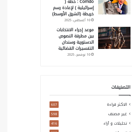
Corrido : خطة (
إسرائيلية ) لإعادة رسم
خريطة (الشرق الأوسط)
10 أغسطس، 2025
موعد إجراء الانتخابات
بين مطرقة النصوص
الدستورية وسندان
التفسيرات القضائية
10 نوفمبر، 2025
التصنيفات
الاكثر قراءة
607
غير مصنف
598
تحليلات و آراء
416