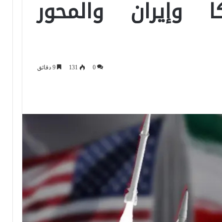
ا وإيران والمحور
0
131
9 دقائق