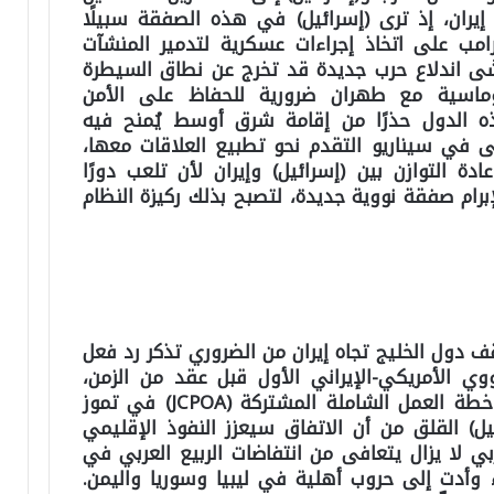
ران، إذ ترى (إسرائيل) في هذه الصفقة سبيلًا
ترامب على اتخاذ إجراءات عسكرية لتدمير المنشآت
تخشَى اندلاع حرب جديدة قد تخرج عن نطاق السيطرة
لوماسية مع طهران ضرورية للحفاظ على الأمن
ذه الدول حذرًا من إقامة شرق أوسط يُمنح فيه
 في سيناريو التقدم نحو تطبيع العلاقات معها،
التوازن بين (إسرائيل) وإيران لأن تلعب دورًا
برام صفقة نووية جديدة، لتصبح بذلك ركيزة النظام
دول الخليج تجاه إيران من الضروري تذكر رد فعل
ووي الأمريكي-الإيراني الأول قبل عقد من الزمن،
عندما وقّعت إيران والولايات المتحدة خطة العمل الشاملة المشتركة (JCPOA) في تموز
ائيل) القلق من أن الاتفاق سيعزز النفوذ الإقليمي
بي لا يزال يتعافى من انتفاضات الربيع العربي في
أقوياء وأدت إلى حروب أهلية في ليبيا وسوريا واليمن.