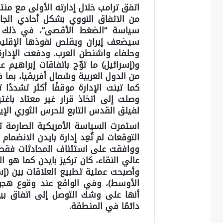
من الاتفاق النووي بشكل أحادي الجا
سياسة “الضغط الأقصى”، في ذلك ال
سيضعف إيران ويقلص نفوذها الإقليمي
وحلفاء واشنطن العرب. ودفعت الإدارة 
من الدول العربية وشمال أفريقيا، بما ف
كما تبنت الإدارة موقفًا أكثر تشددً
وصلت إلى اتخاذ قرار غير معتاد باغتي
لفيلق القدس التابع للحرس الثوري الإيراني
استمرت السياسة الأمريكية الصارمة ت
التوقعات لم تُعِد إدارة بايدن الانضمام
ووافقت على استئناف المحادثات فقط ب
عالي النقاء، كان تركيز بايدن كما هو 
وأصبحت عملية تطبيع العلاقات بين (إ
أنها على وشك التوصل إلى اتفاق بين
دائمًا في المنطقة.