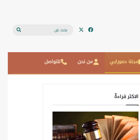
‫X
فيسبوك
بحث
عن
مجلة حمورابي
من نحن
للتواصل
الاكثر قراءةً