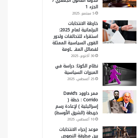
مدونة القانون الجعفري /
الجزء 1
5 سبتمبر، 2025
خارطة الانتخابات
البرلمانية لعام 2025:
استقراء للتحالفات ولدور
القوى السياسية الممثلة
لفصائل المقـ ـاومة
30 أكتوبر، 2025
نظام الكوتا: دراسة في
المبررات السياسية
25 أغسطس، 2025
ممر داوود David’s
Corrido : خطة (
إسرائيلية ) لإعادة رسم
خريطة (الشرق الأوسط)
10 أغسطس، 2025
موعد إجراء الانتخابات
بين مطرقة النصوص