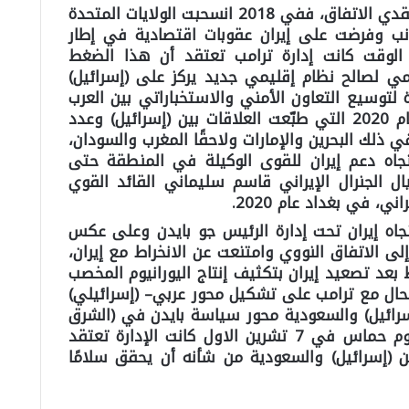
اتفق ترامب خلال إدارته الأولى مع منتقدي الاتفاق، ففي 2018 انسحبت الولايات المتحدة
نب وفرضت على إيران عقوبات اقتصادية في إطار
وقت كانت إدارة ترامب تعتقد أن هذا الضغط
 لصالح نظام إقليمي جديد يركز على (إسرائيل)
لتوسيع التعاون الأمني والاستخباراتي بين العرب
و(إسرائيل) ما توّج باتفاقات إبراهيم عام 2020 التي طبّعت العلاقات بين (إسرائيل) وعدد
ي ذلك البحرين والإمارات ولاحقًا المغرب والسودان،
ا تجاه دعم إيران للقوى الوكيلة في المنطقة حتى
ال الجنرال الإيراني قاسم سليماني القائد القوي
، في بغداد عام 2020.
جاه إيران تحت إدارة الرئيس جو بايدن وعلى عكس
 إلى الاتفاق النووي وامتنعت عن الانخراط مع إيران،
عد تصعيد إيران بتكثيف إنتاج اليورانيوم المخصب
الحال مع ترامب على تشكيل محور عربي– (إسرائيلي)
سرائيل) والسعودية محور سياسة بايدن في (الشرق
الأوسط)، وفي الواقع عند وقوع هجوم حماس في 7 تشرين الاول كانت الإدارة تعتقد
 (إسرائيل) والسعودية من شأنه أن يحقق سلامًا