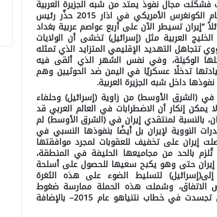
فشكّلت مجال نفوذ يمتد من شبه الجزيرة العربية
إلى بلاد الشام، ففي خطاب ألقاه أمام الكونغرس الأمريكي في اذار 2015 حذّر رئيس
ائلاً “إيران تسيطر الآن على أربع عواصم عربية بغداد
خليج العربية مثل (إسرائيل) تخشى أن الولايات
وي تتجاهل التهديد الإقليمي المتزايد الذي تمثله
ائلها الوكيلة، وفي نفس الشهر الذي ألقى فيه
ادتها تدخلًا عسكريًا في اليمن ضد الحوثيين وهم
فوذها داخل شبه الجزيرة العربية.
ة في (الشرق الأوسط) من زاوية (إسرائيل) وحلفاء
ا يمكن إنكار أن الاضطرابات في العالم العربي قد
ان، بالنسبة لمنتقدي إيران في (الشرق الأوسط) لم
رات النووية لإيران بل أيضًا بنفوذها النسبي في
ت إيران على تخفيف للعقوبات لمجرد موافقتها
تُلزم بالحد من مجاميعها الحليفة في المنطقة،
ذ إيران حتى وهو يكبح سعيها للحصول على أسلحة
 إلى(إسرائيل) لتسليط الضوء على هذه الثغرة
ض الاتفاق، وشملت هذه الحملة ممارسة ضغوط
مكثفة على أعضاء الكونغرس– والتي تجسدت في خطاب نتنياهو عام 2015– بالإضافة