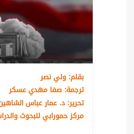
بقلم: ولي نصر
ترجمة: صفا مهدي عسكر
تحرير: د. عمار عباس الشاهين
مركز حمورابي للبحوث والدراس