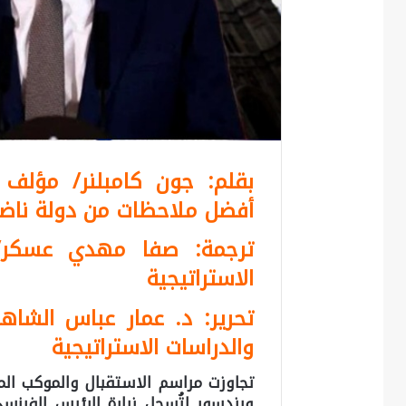
بقلم: جون كامبلنر/ مؤلف ك
أفضل ملاحظات من دولة ناض
ترجمة: صفا مهدي عسكر/ 
الاستراتيجية
تحرير: د. عمار عباس الشاه
والدراسات الاستراتيجية
تجاوزت مراسم الاستقبال والموكب ا
ويندسور لتُسجل زيارة الرئيس الفرنس