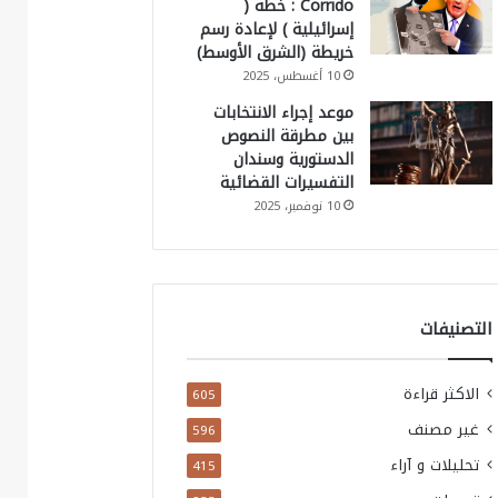
Corrido : خطة (
إسرائيلية ) لإعادة رسم
خريطة (الشرق الأوسط)
10 أغسطس، 2025
موعد إجراء الانتخابات
بين مطرقة النصوص
الدستورية وسندان
التفسيرات القضائية
10 نوفمبر، 2025
التصنيفات
الاكثر قراءة
605
غير مصنف
596
تحليلات و آراء
415