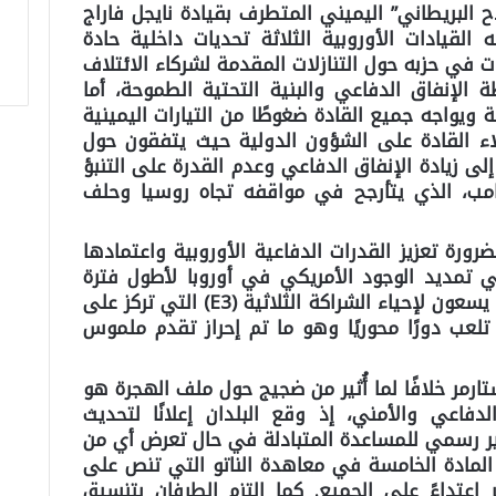
لاح البريطاني” اليميني المتطرف بقيادة نايجل فاراج
القيادات الأوروبية الثلاثة تحديات داخلية حادة
ات في حزبه حول التنازلات المقدمة لشركاء الائتلاف
الإنفاق الدفاعي والبنية التحتية الطموحة، أما
 ويواجه جميع القادة ضغوطًا من التيارات اليمينية
ؤلاء القادة على الشؤون الدولية حيث يتفقون حول
 إلى زيادة الإنفاق الدفاعي وعدم القدرة على التنبؤ
امب، الذي يتأرجح في مواقفه تجاه روسيا وحلف
رورة تعزيز القدرات الدفاعية الأوروبية واعتمادها
تمديد الوجود الأمريكي في أوروبا لأطول فترة
ممكنة وتعزيز التنسيق المشترك، وهم يسعون لإحياء الشراكة الثلاثية (E3) التي تركز على
 تلعب دورًا محوريًا وهو ما تم إحراز تقدم ملموس
ارمر خلافًا لما أُثير من ضجيج حول ملف الهجرة هو
لدفاعي والأمني، إذ وقع البلدان إعلانًا لتحديث
غير رسمي للمساعدة المتبادلة في حال تعرض أي من
ر المادة الخامسة في معاهدة الناتو التي تنص على
 اعتداءً على الجميع. كما التزم الطرفان بتنسيق