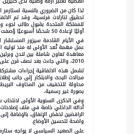
القضية تُعتبر أزمة وطنية لدى كثيرين.
لذا كان من الضروري بالنسبة لستارمر 
تحقيق تنازلات فرنسية، وقد تم الات
للمملكة المتحدة بقبول طالب لجوء وإ
أوليًا لإعادة 50 شخصًا أسبوعيًا وُصفت بأنها خطوة رمزية ولا تكفي.
في الأيام القادمة سيزور المستشار ا
عمل مهمة تُعد الأولى له منذ توليه ا
معاهدة تعاون شاملة بين لندن وبرلين
2010، والتي جاءت بعد نصف قرن على معاهدة الإليزيه الفرنسية – الألمانية.
تشمل هذه الاتفاقية إجراءات مشتركة 
مجالات البحث والابتكار إلى جانب إطلا
محاولة للتخفيف من المخاوف البريطا
بصورة غير رسمية،
أدائه الداخلي خاصة في ملف إصلاحات ا
الرافضين لخفض الإنفاق، بالإضافة إلى 
واضحة لتحسين الأوضاع.
على الصعيد السياسي لا يواجه ستارمر