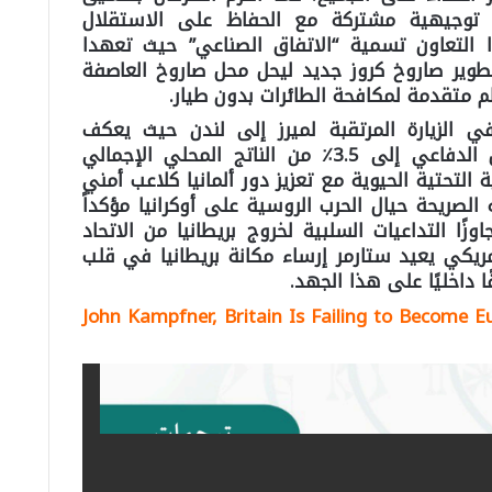
 توجيهية مشتركة مع الحفاظ على الاستقلال
 التعاون تسمية “الاتفاق الصناعي” حيث تعهدا
وير صاروخ كروز جديد ليحل محل صاروخ العاصفة
م متقدمة لمكافحة الطائرات بدون طيار.
 الزيارة المرتقبة لميرز إلى لندن حيث يعكف
المستشار الألماني على رفع الإنفاق الدفاعي إلى 3.5٪ من الناتج المحلي الإجمالي
1.٪ إضافية للبنية التحتية الحيوية مع تعزيز دور ألمانيا كلاعب أمني
الصريحة حيال الحرب الروسية على أوكرانيا مؤكداً
جاوزًا التداعيات السلبية لخروج بريطانيا من الاتحاد
أمريكي يعيد ستارمر إرساء مكانة بريطانيا في قلب
فًا داخليًا على هذا الجهد.
John Kampfner, Britain Is Failing to Become