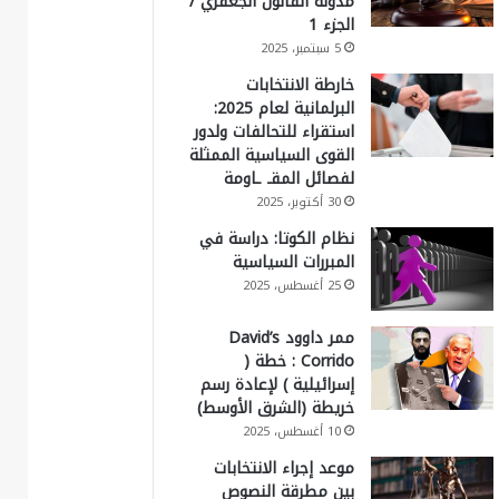
مدونة القانون الجعفري /
الجزء 1
5 سبتمبر، 2025
خارطة الانتخابات
البرلمانية لعام 2025:
استقراء للتحالفات ولدور
القوى السياسية الممثلة
لفصائل المقـ ـاومة
30 أكتوبر، 2025
نظام الكوتا: دراسة في
المبررات السياسية
25 أغسطس، 2025
ممر داوود David’s
Corrido : خطة (
إسرائيلية ) لإعادة رسم
خريطة (الشرق الأوسط)
10 أغسطس، 2025
موعد إجراء الانتخابات
بين مطرقة النصوص