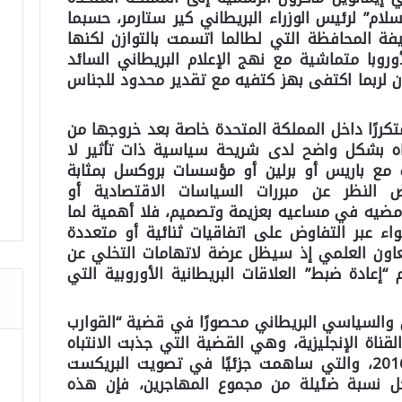
لام” لرئيس الوزراء البريطاني كير ستارمر، حسبما
ة المحافظة التي لطالما اتسمت بالتوازن لكنها
وروبا متماشية مع نهج الإعلام البريطاني السائد
نوان لربما اكتفى بهز كتفيه مع تقدير محدود للجناس
تكررًا داخل المملكة المتحدة خاصة بعد خروجها من
جاه بشكل واضح لدى شريحة سياسية ذات تأثير لا
ب مع باريس أو برلين أو مؤسسات بروكسل بمثابة
 النظر عن مبررات السياسات الاقتصادية أو
ر مضيه في مساعيه بعزيمة وتصميم، فلا أهمية لما
 عبر التفاوض على اتفاقيات ثنائية أو متعددة
عاون العلمي إذ سيظل عرضة لاتهامات التخلي عن
“إعادة ضبط” العلاقات البريطانية الأوروبية التي
مي والسياسي البريطاني محصورًا في قضية “القوارب
لقناة الإنجليزية، وهي القضية التي جذبت الانتباه
بدايةً خلال أزمة اللاجئين في 2015-2016، والتي ساهمت جزئيًا في تصويت البريكست
كل نسبة ضئيلة من مجموع المهاجرين، فإن هذه