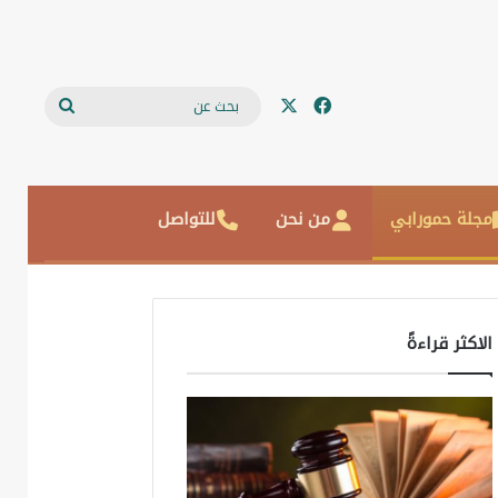
‫X
فيسبوك
بحث
عن
مجلة حمورابي
من نحن
للتواصل
الاكثر قراءةً