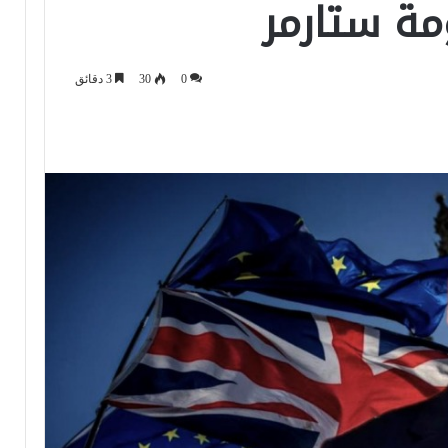
مة ستارمر
0
30
3 دقائق