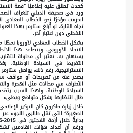
كحدث يُطلق عليه إعلاميًا “قمة الاستس
ورد في صحيفة الديلي تلغراف الصحيف
انحرفت مؤخرًا نحو الخطاب المعادي لأ
تجاه القارة، لو أُبلغ ستارمر بهذا الع
اللفظي دون اعتبار آخر.
يشكل الخطاب المعادي لأوروبا نمطًا م
الاتحاد الأوروبي، ويتصاعد هذا الات
يستهان به، تعتبر أي محاولة للتقار
التفريط في السيادة الوطنية، بغض
الاستراتيجية. رغم ذلك، يواصل ستارم
يصدر عنه من تصريحات أو مواقف سواء
الأطراف في مجالات مثل الهجرة والت
السيادة الوطنية، ولهذا السبب يتقدم 
طال انتظارها بشكل متواضع وبطيء.
خلال زيارة ماكرون كان التركيز الإعلا
الصغيرة” التي تقل طالبي اللجوء عبر ا
ورغم أن أعداد هؤلاء القادمين تش