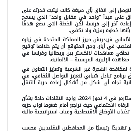
التوصل إلى اتفاق بأي صيغة كانت ليثبت قدرته على
فاق على مبدأ “واحد في مقابل واحد” الذي يسمح
عادة آخر إلى فرنسا، لكن الخطة التي تضع هدفًا
لألماني فريدريش ميرز المملكة المتحدة في زيارة
لمنصب في أيار، ومن المتوقع أن يتم خلالها توقيع
 تحاكي معاهدات لانكستر بين بريطانيا وفرنسا في
لمكافحة الهجرة غير الشرعية وتعزيز التعاون في
ق برنامج تبادل شبابي لتعزيز التواصل الثقافي، في
نية تجاه أي شكل من أشكال إعادة حرية التنقل
وفي الذكرى السنوية الأولى لانتخاب ستارمر في 4 تموز 2024، واجه انتقادات حادة بشأن
لرفاه الاجتماعي حيث تراجع أمام ضغوط نواب حزبه
تذبذب الأوضاع الاقتصادية وغياب استراتيجية مالية
 تهديدًا رئيسيًا من المحافظين التقليديين فحسب