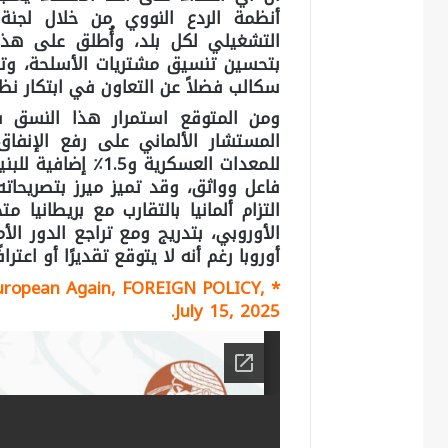
أنظمة الردع النووي من خلال لجنة
التشغيلي لكل بلد، وأُطلق على هذا
بتحسين تنسيق مشتريات الأسلحة، وتط
سكالب فضلاً عن التعاون في ابتكار نظ
ومن المتوقع استمرار هذا النسق في
للمعدات العسكرية و5
فاعل وواثق، وقد تميز ميرز بتصريحاته 
التزام ألمانيا بالتقارب مع بريطانيا مت
الأوروبي، بتدريج ومع تراجع الدور ال
أوروبا رغم أنه لا يتوقع تقديرًا أو اعترا
 European Again, FOREIGN POLICY,
*
July 15, 2025.