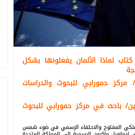
تاب لماذا الألمان يفعلونها بشكل
جة
مركز حمورابي للبحوث والدراسات
ين/ باحث في مركز حمورابي للبحوث
لملكي المفتوح والاحتفاء الرسمي في ضوء شمس
ي إيمانويل ماكرون الرسمية إلى المملكة المتحدة