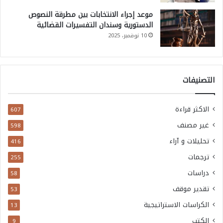
موعد إجراء الانتخابات بين مطرقة النصوص
الدستورية وسندان التفسيرات القضائية
10 نوفمبر، 2025
التصنيفات
الاكثر قراءة
607
غير مصنف
598
تحليلات و آراء
416
ترجمات
255
دراسات
58
تقدير موقف
53
الكراسات الاستراتيجية
13
الكتب
9