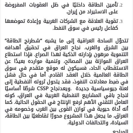
تأمين الطاقة داخليًا في ظل العقوبات المفروضة
على الاستيراد من إيران.
تقوية العلاقة مع الشركات الغربية وإعادة تموضعها
كفاعل رئيس في سوق النفط.
تتحوّل الساحة العراقية إلى ما يشبه “شطرنج الطاقة”
بين الشرق والغرب. نجاح العراق في تحقيق أهدافه
التنموية مرهون بإدارته الذكية لهذا الصراع. فإذا استطاع
العراق الموازنة بين المصالح، وتنمية موارده بعيدًا عن
الاستقطاب الحاد، فسيكون له موقع متقدم في سوق
الطاقة العالمية خلال العقد القادم. أما في حال فشل
في ضبط معادلات النفوذ، فقد يتحول ثروته النفطية إلى
لعنة جيوسياسية جديدة .ويعدنجاح CSSP
شرطًا أساسيًا
لنجاح باقي المشاريع النفطية الغربية
في العراق، كونه
العامل التقني الأهم لرفع الإنتاج في الحقول الحالية. كما
أنه أداة حيوية في توازن القوى بين الغرب وخصومه في
العراق، ما يجعل هذا المشروع محورًا تقاطعيًا بين الطاقة،
السيادة، والتحالفات الدولية.
المراجع