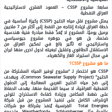
سابعا: مشروع
CSSP –
العمود الفقري لاستراتيجية
العراق النفطية
يمثل مشروع
نقل مياه الخليج
(CSSP)
ركيزة أساسية في
خطة العراق لزيادة إنتاجه من النفط إلى أكثر من 7 ملايين
برميل يوميًا. المشروع لا يُعدّ فقط مبادرة فنية هندسية
ضخمة، بل هو في جوهره
مشروع جيوسياسي
واستراتيجي له تأثير بالغ في تمكين العراق من
الاستقلال الطاقوي وتقليل تبعيته لدول اخرى منها ايران
في مجال استيراد الغاز والكهرباء.
ما هو مشروع
CSSP
؟
CSSP هو اختصار لـ
“
مشروع توفير المياه المشتركة من
الخليج
” (Common Seawater Supply Project)
، ويهدف
إلى ضخ مياه الخليج العربي المعالجة إلى الحقول
النفطية العراقية، لا سيما القديمة منها، بهدف الحفاظ
على ضغط المكامن وزيادة كفاءة الاستخراج. تتولى
الإشراف الكامل على تنفيذ المشروع من قبل
شركة
Total Energies
الفرنسية
يُنفذ بشراكة مع شركات
عالمية مثل
Schlumberger
و
Weatherford
، وتدعمه