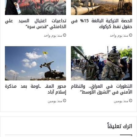
ة
س
ف
ر
الحصة التركية البالغة 15% في
تداعيات اغتيال السيد علي
ي
حقول نفط كركوك
الخامنئي “قدس سره”
ا
ا
ئ
منذ يوم واحد
منذ يوم واحد
ل
ي
م
ل
و
ي
ا
ة
ج
)
التطورات في العراق.. والنظام
محور المقـ ـاومة بعد مذكرة
ه
ل
الأمني في “الشرق الأوسط”
إسلام آباد
ة
ل
منذ يومين
منذ يومين
ا
ت
ل
س
اترك تعليقاً
ع
ل
س
ح