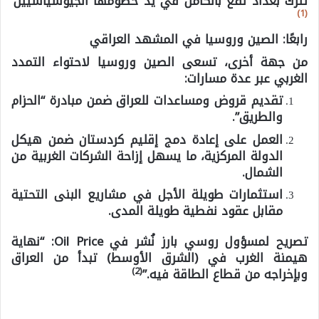
تترك بغداد تقع بالكامل في يد خصومها الجيوسياسيين
(1)
رابعًا: الصين وروسيا في المشهد العراقي
من جهة أخرى، تسعى الصين وروسيا لاحتواء التمدد
الغربي عبر عدة مسارات:
تقديم قروض ومساعدات للعراق ضمن مبادرة “الحزام
والطريق”.
العمل على إعادة دمج إقليم كردستان ضمن هيكل
الدولة المركزية، ما يسهل إزاحة الشركات الغربية من
الشمال.
استثمارات طويلة الأجل في مشاريع البنى التحتية
مقابل عقود نفطية طويلة المدى.
تصريح لمسؤول روسي بارز نُشر في Oil Price: “نهاية
هيمنة الغرب في (الشرق الأوسط) تبدأ من العراق
(2)
وبإخراجه من قطاع الطاقة فيه.”