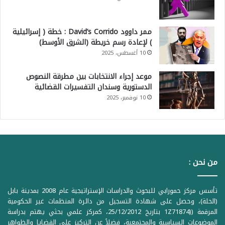
ممر داوود David’s Corrido : خطة ( إسرائيلية
) لإعادة رسم خريطة (الشرق الأوسط)
10 أغسطس، 2025
موعد إجراء الانتخابات بين مطرقة النصوص
الدستورية وسندان التفسيرات القضائية
10 نوفمبر، 2025
من نحن :
تأسس مركز حمورابي للبحوث والدراسات الإستراتيجية عام 2008 بمدينة بابل
(الحلة)، وحصل على شهادة التسجيل من دائرة المنظمات غير الحكومية
المرقمة ((1Z71874 بتاريخ 25/12/2012، كمركز علمي بحثي يهتم بدراسة
الموضوعات السياسية والمجتمعية، فضلاً عن التركيز على القضايا والظواهر