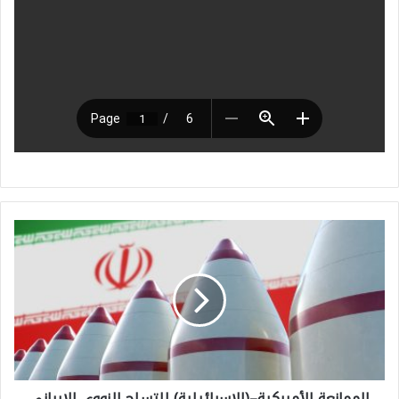
ا
ل
م
م
ا
ن
الممانعة الأميركية–(الإسرائيلية) للتسلح النووي الإيراني
ع