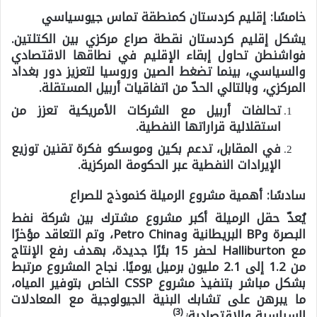
خامسًا: إقليم كردستان كمنطقة تماس جيوسياسي
يشكل إقليم كردستان نقطة صراع مركزي بين الكتلتين.
فواشنطن تحاول إبقاء الإقليم في نطاقها الاقتصادي
والسياسي، بينما تضغط الصين وروسيا لتعزيز دور بغداد
المركزي، وبالتالي الحدّ من اتفاقيات أربيل المستقلة.
تحالفات أربيل مع الشركات الأمريكية تعزز من
استقلالية قراراتها النفطية.
في المقابل، تدعم بكين وموسكو فكرة تقنين توزيع
الإيرادات النفطية عبر الحكومة المركزية.
سادسًا: أهمية مشروع الرميلة كنموذج للصراع
يُعدّ حقل الرميلة أكبر مشروع مشترك بين شركة نفط
البصرة وBP البريطانية وPetro China، وتم التعاقد مؤخرًا
مع Halliburton لحفر 15 بئرًا جديدة، بهدف رفع الإنتاج
من 1.2 إلى 2.1 مليون برميل يوميًا. نجاح المشروع مرتبط
بشكل مباشر بتنفيذ مشروع CSSP الخاص بتوفير المياه،
ما يبرهن على تشابك البنية الجيولوجية مع المعادلات
(3)
.
السياسية والاقتصادية