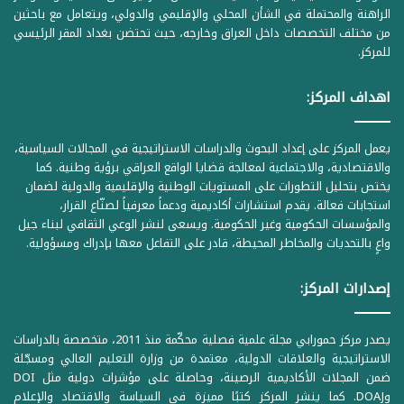
الراهنة والمحتملة في الشأن المحلي والإقليمي والدولي، ويتعامل مع باحثين
من مختلف التخصصات داخل العراق وخارجه، حيث تحتضن بغداد المقر الرئيسي
للمركز.
اهداف المركز:
يعمل المركز على إعداد البحوث والدراسات الاستراتيجية في المجالات السياسية،
والاقتصادية، والاجتماعية لمعالجة قضايا الواقع العراقي برؤية وطنية. كما
يختص بتحليل التطورات على المستويات الوطنية والإقليمية والدولية لضمان
استجابات فعالة. يقدم استشارات أكاديمية ودعماً معرفياً لصنّاع القرار،
والمؤسسات الحكومية وغير الحكومية. ويسعى لنشر الوعي الثقافي لبناء جيل
واعٍ بالتحديات والمخاطر المحيطة، قادر على التفاعل معها بإدراك ومسؤولية.
إصدارات المركز:
يصدر مركز حمورابي مجلة علمية فصلية محكّمة منذ 2011، متخصصة بالدراسات
الاستراتيجية والعلاقات الدولية، معتمدة من وزارة التعليم العالي ومسجّلة
ضمن المجلات الأكاديمية الرصينة، وحاصلة على مؤشرات دولية مثل DOI
وDOAJ. كما ينشر المركز كتبًا مميزة في السياسة والاقتصاد والإعلام