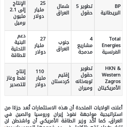
25
الإنتاج
BP
تطوير 5
شمال
مليار
إلى 2.1
البريطانية
حقول
العراق
دولار
مليون
برميل
دعم
27
4
Total
جنوب
البنية
Energies
مشاريع
مليار
العراق
التحتية
الفرنسية
مدمجة
دولار
للطاقة
HKN &
تطوير
110
إنتاج
Western
حقول
إقليم
مليار
نفط وغاز
Zagros
توبه‌خانه
كردستان
دولار
للتصدير
الأمريكيتان
ومیران
أعلنت الولايات المتحدة أن هذه الاستثمارات تُعد جزءًا من
استراتيجية مواجهة نفوذ إيران وروسيا والصين في
العراق، كما أكّد وزير الطاقة الأمريكي أن واشنطن لن
.