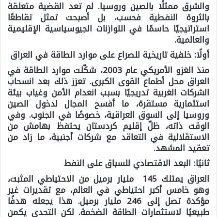
والشرق ممثلًا بالصين وروسيا. لم تعد القضية متعلقة
بالثروة النفطية فحسب، بل أصبحت تمثل تقاطعًا
استراتيجيًا حاسمًا في التوازنات الجيوسياسية الإقليمية
والعالمية.
أولًا: خلفية تاريخية للصراع على موارد الطاقة في العراق
منذ الغزو الأمريكي عام 2003، شكّلت موارد الطاقة في
العراق محل أطماع القوى الكبرى. تعزز ذلك بعد انسحاب
الشركات الغربية تدريجيًا بسبب انعدام الأمن وغياب بيئة
استثمارية مستقرة، ما أفسح المجال لدخول الصين
وروسيا إلى السوق العراقية، خصوصًا في الجنوب. وفي
الوقت ذاته، ظلّ إقليم كردستان يحتفظ بهامش من
الاستقلالية في التعاقد مع شركات أجنبية، ما زاد من
تعقيد المشهد.
ثانيًا: البعد الاقتصادي للسباق على النفط
العراق يمتلك 145 مليار برميل من الاحتياطي المثبت،
وهو خامس أكبر احتياطي في العالم، مع تقديرات غير
مؤكدة تصل إلى 246 مليار برميل. هذا يجعله هدفًا
طبيعيًا لاستثمارات الطاقة الضخمة. لكن التحدي يكمن