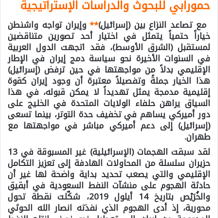
حمورابي للبحوث والدراسات الإستراتيجية
مع تصاعد النزاع بين (إسرائيل)
*
*
وإيران تواجه واشنطن
خياراً حتمياً يتمثل في اختيار أحد تصورين متناقضين
لمستقبل (الشرق الأوسط)، فقد اتجهت الدول العربية
في السنوات الأخيرة نحو سياسة دمج إيران في الإطار
الإقليمي بدلاً من مواجهتها في حين ترفض (إسرائيل)
هذا الخيار جملةً وتفصيلاً معتبرة أن وجود إيران كقوة
إقليمية مدمجة يمثل تهديداً لا يمكن قبوله، في هذا
السياق يراهن حلفاء الولايات المتحدة في الخليج على
دور أميركي يساهم في تخفيف حدة التوتر، بينما تسعى
(إسرائيل) إلى دعم أميركي مباشر في مواجهتها مع
طهران.
لقد سبقت الهجمات (الإسرائيلية) غير المسبوقة في 13
حزيران سلسلة من المحاولات الهادفة إلى تعزيز التكامل
الإقليمي والتي يصعب تحديد بداية واضحة لها غير أن
حادثة الهجوم على منشآت النفط السعودية في أبقيق
والخُرَيْص بتاريخ 14 أيلول 2019، شكّلت نقطة تحول
محورية، إذ أدى الهجوم الذي نفذته انصار الله الحوثي