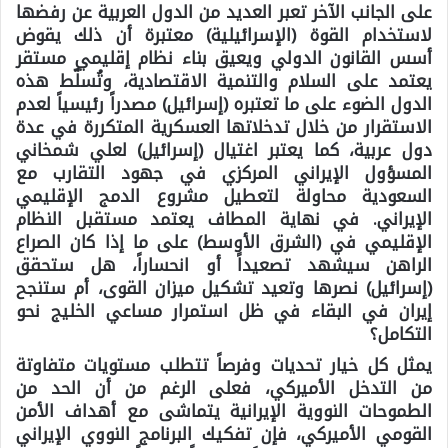
على الجانب الآخر تعبر العديد من الدول العربية عن رفضها
لاستخدام القوة (الإسرائيلية) معتبرة أن ذلك يقوض
أسس القانون الدولي ويعيق بناء نظام إقليمي مستقر
يعتمد على السلام والتنمية الاقتصادية، وتُسلّط هذه
الدول الضوء على ما تعتبره (إسرائيل) مصدراً رئيسياً لعدم
الاستقرار من خلال تدخلاتها العسكرية المتكررة في عدة
دول عربية، كما يعتبر اغتيال (إسرائيل) لعلي شمخاني
المسؤول الإيراني المركزي في جهود التقارب مع
السعودية محاولة لتعطيل مشروع الدمج الإقليمي
الإيراني. في نهاية المطاف يعتمد مستقبل النظام
الإقليمي في (الشرق الأوسط) على ما إذا كان الصراع
الراهن سيشهد تصعيداً أو انحساراً، هل ستحقق
(إسرائيل) نصرها وتعيد تشكيل ميزان القوى، أم ستنجح
إيران في البقاء في ظل استمرار مساعي الخليج نحو
التكامل؟
يمثل كل خيار تحديات وفرصاً تتطلب مستويات متفاوتة
من التدخل الأميركي، فعلى الرغم من أن الحد من
الطموحات النووية الإيرانية يتماشى مع أهداف الأمن
القومي الأميركي، فإن تفكيك البرنامج النووي الإيراني