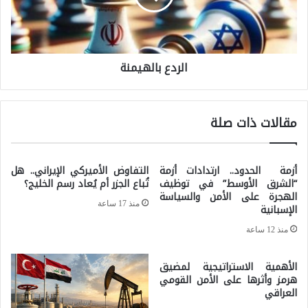
د
د
ع
ق
ب
ا
الردع بالهيمنة
ا
م
ل
ة
ه
د
مقالات ذات صلة
ي
ي
م
ن
ن
أزمة الحدود.. ارتدادات أزمة
التفاوض الأميركي الإيراني.. هل
ي
“الشرق الأوسط” في توظيف
تُباع الجزر أم يُعاد رسم الخليج؟
ة
الهجرة على الأمن والسياسة
ة
منذ 17 ساعة
الإسبانية
ك
منذ 12 ساعة
ب
ر
الأهمية الاستراتيجية لمضيق
هرمز وأثرها على الأمن القومي
ى
العراقي
و