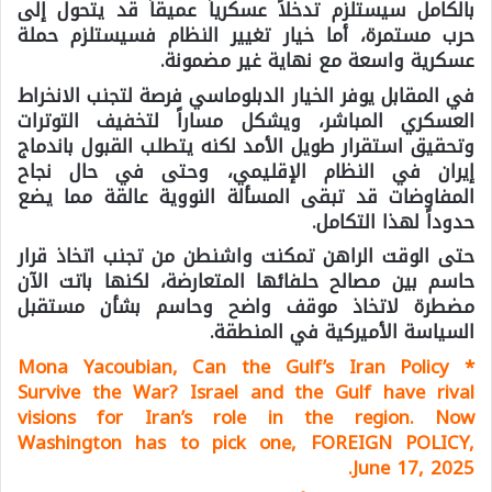
بالكامل سيستلزم تدخلاً عسكرياً عميقاً قد يتحول إلى
حرب مستمرة، أما خيار تغيير النظام فسيستلزم حملة
عسكرية واسعة مع نهاية غير مضمونة.
في المقابل يوفر الخيار الدبلوماسي فرصة لتجنب الانخراط
العسكري المباشر، ويشكل مساراً لتخفيف التوترات
وتحقيق استقرار طويل الأمد لكنه يتطلب القبول باندماج
إيران في النظام الإقليمي، وحتى في حال نجاح
المفاوضات قد تبقى المسألة النووية عالقة مما يضع
حدوداً لهذا التكامل.
حتى الوقت الراهن تمكنت واشنطن من تجنب اتخاذ قرار
حاسم بين مصالح حلفائها المتعارضة، لكنها باتت الآن
مضطرة لاتخاذ موقف واضح وحاسم بشأن مستقبل
السياسة الأميركية في المنطقة.
Mona Yacoubian, Can the Gulf’s Iran Policy
*
Survive the War? Israel and the Gulf have rival
visions for Iran’s role in the region. Now
Washington has to pick one, FOREIGN POLICY,
June 17, 2025.