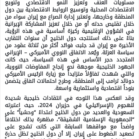
مستويات العنف وتعزيز النمو الاقتصادي وتنويع
الاقتصادات المحلية وتوسيع الروابط الاقتصادية بين دول
المنطقة وخارجها، وتعتبر إدارة الصراع مع إيران سواء من
خلال تقليص حدته أو من خلال تعزيز المشاركة الإيرانية
في الشؤون الإقليمية ركيزة أساسية في هذه الرؤية،
بناءً على ذلك استنتجت دول الخليج أن سنوات التقارب
الأخيرة مع إيران قد جلبت فوائد أكثر من ثلاثة عقود من
سياسة العزلة. ويُعد الاتفاق النووي الأميركي – الإيراني
المتجدد حجر الأساس في هذه السياسة، حيث كانت
الجهود الخليجية موجهة نحو إنجاح المفاوضات النووية،
والتي شهدت تفاؤلاً متزايداً مع زيارة الرئيس الأميركي
دونالد ترامب إلى المنطقة، وطرح احتمالات اتفاق يتضمن
بنوداً اقتصادية واستثمارية واسعة.
وقد انعكس هذا التوجه في انتقادات خليجية شديدة
للهجوم (الإسرائيلي) في حزيران 2024، حيث اعتبرته
السعودية والعديد من دول الخليج اعتداءً “وحشياً” على
“الجمهورية الإسلامية الشقيقة”، مظهرة بذلك اختلافاً
واضحاً مع مواقفها السابقة التي كانت تشجع على
تصعيد الضغوط على إيران. إلا أن دول الخليج تظل حذرة