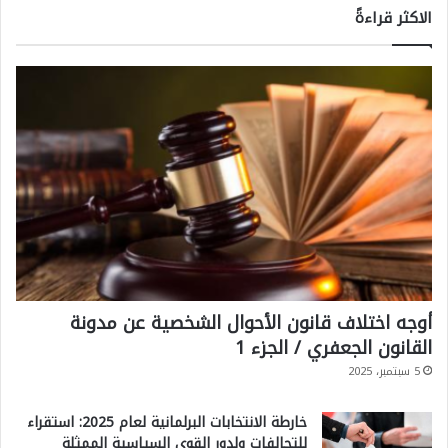
الاكثر قراءةً
ي
ن
ي
ة
ع
ل
ى
خ
ط
ا
أوجه اختلاف قانون الأحوال الشخصية عن مدونة
ل
القانون الجعفري / الجزء 1
م
5 سبتمبر، 2025
و
ا
خارطة الانتخابات البرلمانية لعام 2025: استقراء
للتحالفات ولدور القوى السياسية الممثلة
ج