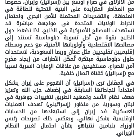
من الانزلاق في صراع أوسع بين (إسرائيل) وإيران، خصوصاً
مع المخاطر المتزايدة على البنية التحتية للطاقة في
المنطقة، والتهديدات المحتملة للأمن البحري واحتمال
انخراط الولايات المتحدة في مواجهة مباشرة قد
تستهدف المصالح الأميركية في الخليج. لذا تضغط دول
الخليج بقوة من أجل تسوية دبلوماسية تستند إلى
مصالحها الاقتصادية وأولوياتها الأمنية، مع دعم وسطاء
إقليميين تقليديين مثل عمان وربما السعودية، لاستحداث
حلول دبلوماسية مبتكرة تُمكّن الأطراف من إيجاد مخرج
آمن للصراع، مستفيدين من علاقات الإمارات السرية نسبياً
مع (إسرائيل) كقناة اتصال خلفية.
في المقابل ترى (إسرائيل) أن الهجوم على إيران يشكل
امتداداً لنجاحاتها السابقة في إضعاف حزب الله وتعزيز
ضعف نظام الأسد وتمهيد الطريق لتغييرات جوهرية في
لبنان وسوريا، من منظور (إسرائيلي) تهدف العمليات
العسكرية ضد إيران إلى استبعادها من الحسابات
الإقليمية بشكل نهائي، ويعكس ذلك تصريحات رئيس
الوزراء بنيامين نتنياهو بشأن احتمال تغيير النظام
الإيراني.