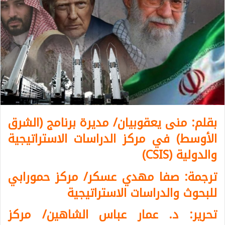
بقلم: منى يعقوبيان
/
مديرة برنامج (الشرق
الأوسط) في مركز الدراسات الاستراتيجية
والدولية
(CSIS)
ترجمة: صفا مهدي عسكر/ مركز حمورابي
للبحوث والدراسات الاستراتيجية
تحرير: د. عمار عباس الشاهين/ مركز