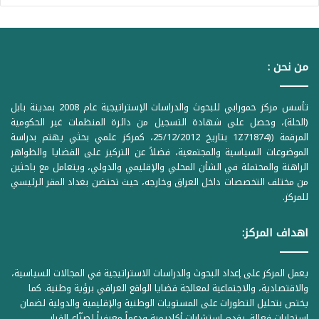
من نحن :
تأسس مركز حمورابي للبحوث والدراسات الإستراتيجية عام 2008 بمدينة بابل
(الحلة)، وحصل على شهادة التسجيل من دائرة المنظمات غير الحكومية
المرقمة ((1Z71874 بتاريخ 25/12/2012، كمركز علمي بحثي يهتم بدراسة
الموضوعات السياسية والمجتمعية، فضلاً عن التركيز على القضايا والظواهر
الراهنة والمحتملة في الشأن المحلي والإقليمي والدولي، ويتعامل مع باحثين
من مختلف التخصصات داخل العراق وخارجه، حيث تحتضن بغداد المقر الرئيسي
للمركز.
اهداف المركز:
يعمل المركز على إعداد البحوث والدراسات الاستراتيجية في المجالات السياسية،
والاقتصادية، والاجتماعية لمعالجة قضايا الواقع العراقي برؤية وطنية. كما
يختص بتحليل التطورات على المستويات الوطنية والإقليمية والدولية لضمان
استجابات فعالة. يقدم استشارات أكاديمية ودعماً معرفياً لصنّاع القرار،