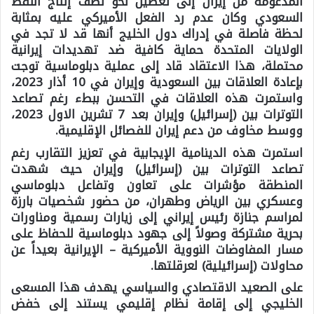
المدعومة من إيران إلى تعطيل نحو نصف إنتاج النفط
السعودي وكان عدم رد الفعل الأميركي عليه بمثابة
لحظة فاصلة في إدراك دول الخليج أنها قد لا تجد في
الولايات المتحدة حماية كافية ضد تهديدات إيرانية
محتملة، هذا الاعتقاد قاد إلى عملية دبلوماسية توجت
بإعادة العلاقات بين السعودية وإيران في 10 أذار 2023،
واستمرت هذه العلاقات في التحسن ببطء رغم تصاعد
التوترات بين (إسرائيل) وإيران بعد 7 تشرين الاول 2023،
ووسط مخاوف من دعم إيران للفصائل الإقليمية.
استمرت هذه الدينامية الإيجابية في تعزيز التقارب رغم
تصاعد التوترات بين (إسرائيل) وإيران حيث شهدت
المنطقة مؤشرات على تعاون وتفاعل دبلوماسي
وعسكري بين الرياض وطهران، من حضور شخصيات بارزة
لمراسم جنازة رئيس إيراني إلى زيارات رسمية ومناورات
بحرية مشتركة وصولاً إلى جهود دبلوماسية للحفاظ على
مسار المفاوضات النووية الأميركية – الإيرانية بعيداً عن
محاولات (إسرائيلية) لعرقلتها.
على الصعيد الاقتصادي والسياسي يهدف هذا المسعى
الخليجي إلى إقامة نظام إقليمي يستند إلى خفض