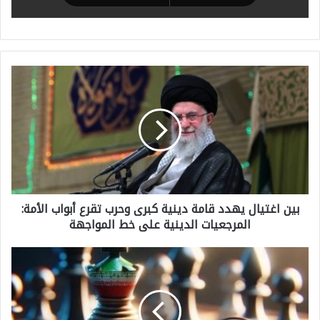
ب
ي
ن
ا
غ
ت
بين اغتيال يهدد قامة دينية كبرى وحرب تقرع أبواب الأمة:
ي
المرجعيات الدينية على خط المواجهة
ا
ل
ا
ي
ل
ه
ر
د