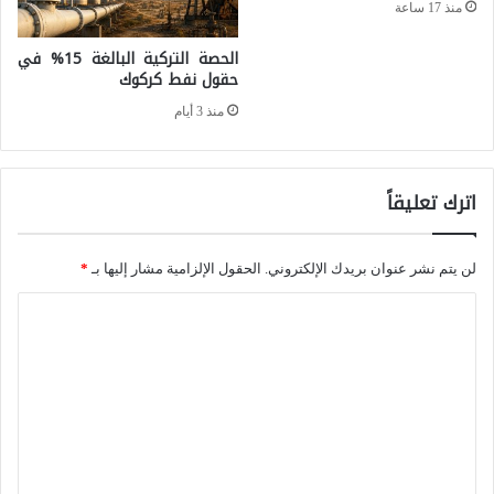
منذ 17 ساعة
ح
الحصة التركية البالغة 15% في
ر
حقول نفط كركوك
ب
منذ 3 أيام
ت
ق
ر
اترك تعليقاً
ع
أ
لن يتم نشر عنوان بريدك الإلكتروني.
الحقول الإلزامية مشار إليها بـ
*
ب
ا
و
ل
ا
ت
ب
ع
ا
ل
ل
ي
أ