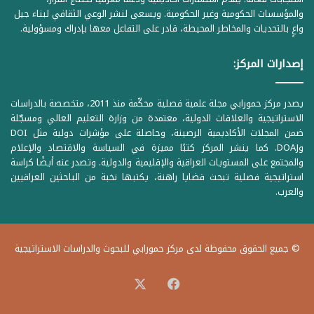
والمؤسسات الحكومية وغير الحكومية. ويسعى لنشر الوعي الثقافي لبناء جيل
واعٍ بالتحديات والمخاطر المحيطة، قادر على التفاعل معها بإدراك ومسؤولية.
إصدارات المركز:
يصدر مركز حمورابي مجلة علمية فصلية محكّمة منذ 2011، متخصصة بالدراسات
الاستراتيجية والعلاقات الدولية، معتمدة من وزارة التعليم العالي ومسجّلة
ضمن المجلات الأكاديمية الرصينة، وحاصلة على مؤشرات دولية مثل DOI
وDOAJ. كما ينشر المركز كتبًا مميزة في السياسة والاقتصاد والإعلام
والمجتمع على المستويات العراقية والإقليمية والدولية. وتصدر عنه أيضًا كراسة
استراتيجية فصلية تبحث قضايا راهنة، يكتبها نخبة من الباحثين العراقيين
والعرب.
© جميع الحقوق محفوظة لدى مركز حمورابي للبحوث والدراسات الاستراتيجية
‫X
فيسبوك