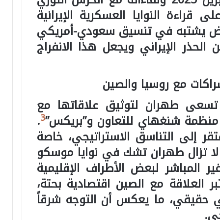
اءة النوايا العسكرية الإيرانية
بعض يشتبه في تنسيق سعودي-أمريكي
الحذر الإيراني ويجعل هذا الانفراج
لشراكات مع روسيا والصين
 تسعى طهران لتوثيق علاقاتها مع
3
منظمة شنغهاي للتعاون و”بريكس”
.
تقر إلى التناسق الاستراتيجي، خاصة
 لا تزال طهران تشك في نوايا موسكو
 المباشر لبعض الأطراف الإقليمية
عتبر العلاقة مع الصين اقتصادية بحتة،
 حقيقي، ما يعكس أن التوجه شرقاً
ي.