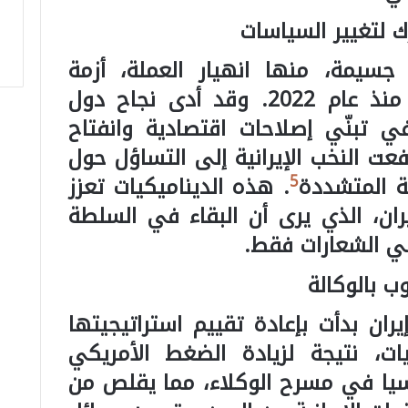
ك لتغيير السياسات
 جسيمة، منها انهيار العملة، أزمة
المياه، واحتجاجات مستمرة منذ عام 2022. وقد أدى نجاح دول
ي تبنّي إصلاحات اقتصادية وانفتاح
عت النخب الإيرانية إلى التساؤل حول
5
ة المتشددة
. هذه الديناميكيات تعزز
يران، الذي يرى أن البقاء في السلطة
في الشعارات فقط.
وب بالوكالة
ان بدأت بإعادة تقييم استراتيجيتها
ات، نتيجة لزيادة الضغط الأمريكي
يا في مسرح الوكلاء، مما يقلص من