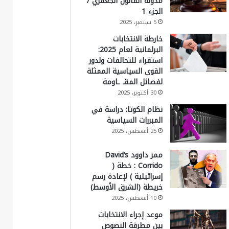
مدونة القانون الجعفري /
الجزء 1
5 سبتمبر، 2025
خارطة الانتخابات
البرلمانية لعام 2025:
استقراء للتحالفات ولدور
القوى السياسية الممثلة
لفصائل المقـ ـاومة
30 أكتوبر، 2025
نظام الكوتا: دراسة في
المبررات السياسية
25 أغسطس، 2025
ممر داوود David’s
Corrido : خطة (
إسرائيلية ) لإعادة رسم
خريطة (الشرق الأوسط)
10 أغسطس، 2025
موعد إجراء الانتخابات
بين مطرقة النصوص