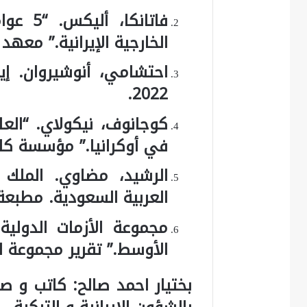
فاتانك
الخارجية الإيرانية.” معهد الشرق 
احتشامي، أنوشيروان. إي
2022.
كوجانوف، نيكولاي. “العل
في أوكرانيا.” مؤسسة كار
الرشيد، مضاوي. الملك ا
العربية السعودية. مطبعة ج
مجموعة الأزمات الدولية
الأوسط.” تقرير مجموعة ال
بختيار احمد صالح: كاتب و 