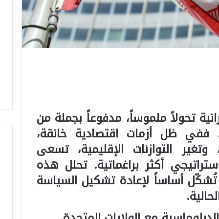
نية تحولاً ملموساً، مدفوعاً بجملة من
ة. ففي ظل أزمات اقتصادية خانقة،
، وتغير التوازنات الإقليمية، تسعى
راتيجي أكثر براغماتية. تحلل هذه
ُشكّل أساساً لإعادة تشكيل السياسة
لحالية.
 والدبلوماسية مع الولايات المتحدة