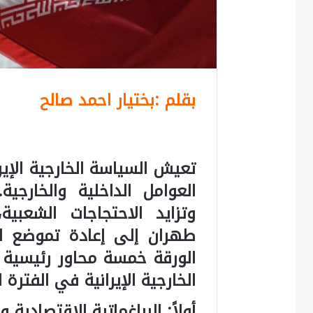
بقلم :بختيار احمد صالح
تعيش السياسة الخارجية الإيرا
العوامل الداخلية والخارجي
وتزايد الاحتجاجات الشعبية
طهران إلى إعادة تموضع است
الورقة خمسة محاور رئيسية ت
الخارجية الإيرانية في الفترة ا
أولاً: البراغماتية الاقتصادية