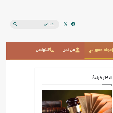
‫X
فيسبوك
بحث
عن
مجلة حمورابي
من نحن
للتواصل
الاكثر قراءةً