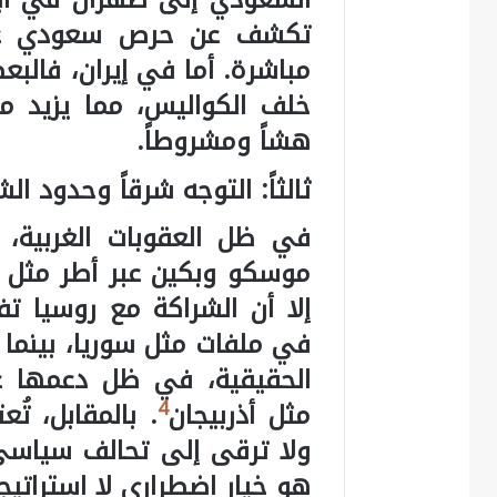
تكشف عن حرص سعودي على قر
مباشرة. أما في إيران، فال
خلف الكواليس، مما يزيد من 
هشاً ومشروطاً.
ثالثاً: التوجه شرقاً وحدود ا
في ظل العقوبات الغربية،
موسكو وبكين عبر أطر مثل 
إلا أن الشراكة مع روسيا تف
في ملفات مثل سوريا، بينما
الحقيقية، في ظل دعمها غير
4
مثل أذربيجان
. بالمقابل، تُ
ولا ترقى إلى تحالف سياسي
هو خيار اضطراري لا استراتيج