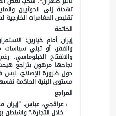
تأثير طهران
. سحب بعض القوا
تهدئة إلى الحوثيين والملي
تقليص المغامرات الخارجية لصا
الخاتمة
إيران أمام خيارين: الاستم
والفقر، أو تبني سياسات مر
والانفتاح الدبلوماسي. رغم 
نجاحها مرهون بتراجع هيمنة 
حول ضرورة الإصلاح، ليس 
مستوى البنية الحاكمة نفسها
المراجع
عراقجي، عباس. “إيران 
خلال التجارة.” واشنطن بوست، 8 أبر