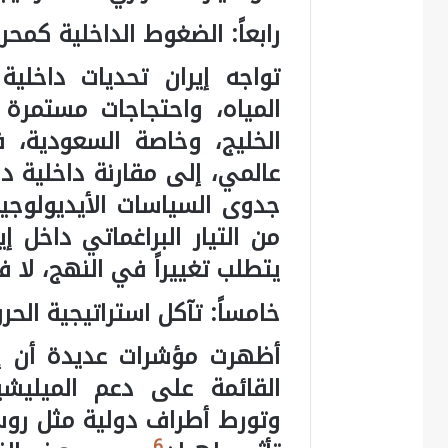
رابعاً: الضغوط الداخلية كمحر
تواجه إيران تحديات داخلية
الخليج، وخاصة السعودية، ف
عالمي، إلى مقارنة داخلية دف
جدوى السياسات الأيديولوجي
من التيار البراغماتي داخل إ
يتطلب تغييراً في النهج، لا 
خامساً: تآكل استراتيجية الحر
أظهرت مؤشرات عديدة أن إير
القائمة على دعم الميليشي
وتورط أطراف دولية مثل روس
6