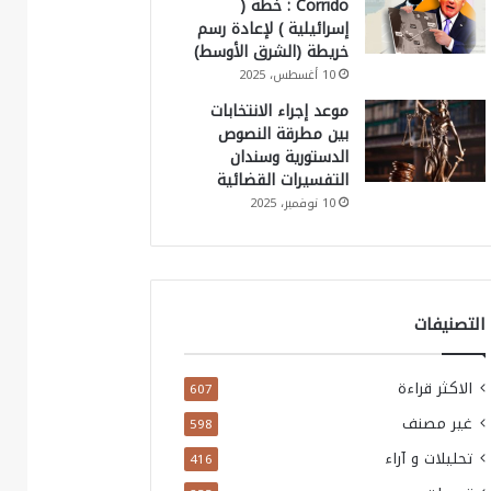
Corrido : خطة (
إسرائيلية ) لإعادة رسم
خريطة (الشرق الأوسط)
10 أغسطس، 2025
موعد إجراء الانتخابات
بين مطرقة النصوص
الدستورية وسندان
التفسيرات القضائية
10 نوفمبر، 2025
التصنيفات
الاكثر قراءة
607
غير مصنف
598
تحليلات و آراء
416