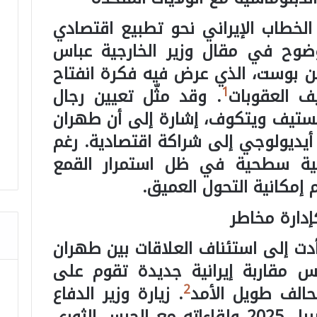
الخطاب الإيراني نحو تطبيع اقتصادي
بوضوح في مقال وزير الخارجية عباس
 بوست، الذي عرض فيه فكرة انفتاح
1
يف العقوبات
. وقد مثّل تعيين رجال
كستيف ويتكوف، إشارة إلى أن طهران
 أيديولوجي إلى شراكة اقتصادية. رغم
اتية سطحية في ظل استمرار القمع
 إمكانية التحول العميق.
كإدارة مخاطر
وساطة الصينية عام 2023 أدت إلى استئناف العلاقات بين طهران
مقاربة إيرانية جديدة تقوم على
2
تحالف طويل الأمد
. زيارة وزير الدفاع
السعودي إلى طهران في أبريل 2025 ولقاءاته مع الحرس الثوري