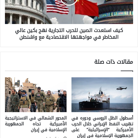
ا
ك
س
ي
ت
-
كيف استعدت الصين للحرب التجارية نهج بكين عالي
ع
ا
المخاطر في مواجهتها الاقتصادية مع واشنطن
د
ل
ت
إ
ا
مقالات ذات صلة
س
ل
ر
ص
ا
ي
ئ
ن
ي
ل
ل
ل
أسطول الظل الروسي ودوره في
المحور الشمالي في الاستراتيجية
ي
ح
تهريب النفط الإيراني خلال الحرب
الأميركية تجاه الجمهورية
:
الأميركية “الإسرائيلية” على
الإسلامية في إيران
ر
الجمهورية الإسلامية في إيران
ت