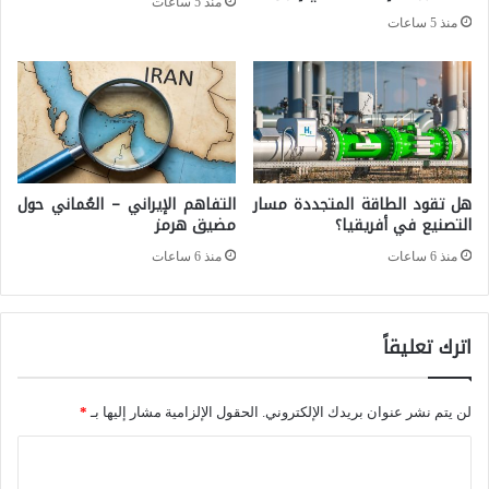
منذ 5 ساعات
ب
ق
منذ 5 ساعات
ا
ا
ل
ط
ت
ع
ج
م
ا
ص
هل تقود الطاقة المتجددة مسار
التفاهم الإيراني – العُماني حول
ر
ا
التصنيع في أفريقيا؟
مضيق هرمز
ي
ل
منذ 6 ساعات
منذ 6 ساعات
ة
ح
ن
ح
ه
اترك تعليقاً
ق
ج
ي
ب
لن يتم نشر عنوان بريدك الإلكتروني.
الحقول الإلزامية مشار إليها بـ
*
ق
ك
ي
ا
ي
أ
ل