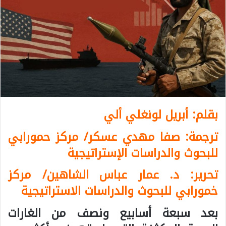
بقلم: أبريل لونغلي ألي
ترجمة: صفا مهدي عسكر/ مركز حمورابي
للبحوث والدراسات الإستراتيجية
تحرير: د. عمار عباس الشاهين/ مركز
خمورابي للبحوث والدراسات الاستراتيجية
بعد سبعة أسابيع ونصف من الغارات