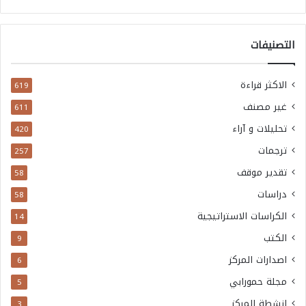
التصنيفات
الاكثر قراءة
619
غير مصنف
611
تحليلات و آراء
420
ترجمات
257
تقدير موقف
58
دراسات
58
الكراسات الاستراتيجية
14
الكتب
9
اصدارات المركز
6
مجلة حمورابي
5
انشطة المركز
3