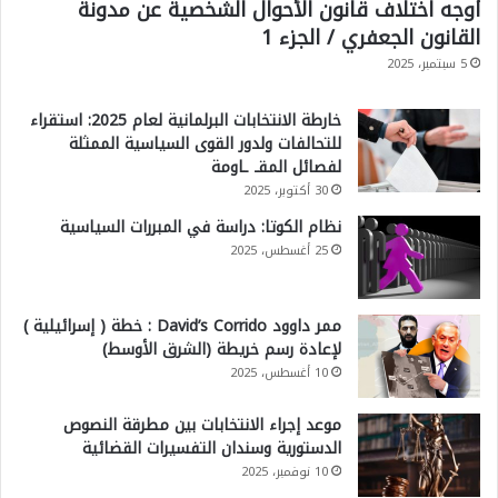
أوجه اختلاف قانون الأحوال الشخصية عن مدونة
ي
القانون الجعفري / الجزء 1
ة
5 سبتمبر، 2025
م
ع
خارطة الانتخابات البرلمانية لعام 2025: استقراء
للتحالفات ولدور القوى السياسية الممثلة
و
لفصائل المقـ ـاومة
ا
30 أكتوبر، 2025
ش
نظام الكوتا: دراسة في المبررات السياسية
ن
25 أغسطس، 2025
ط
ن
ممر داوود David’s Corrido : خطة ( إسرائيلية )
لإعادة رسم خريطة (الشرق الأوسط)
10 أغسطس، 2025
موعد إجراء الانتخابات بين مطرقة النصوص
الدستورية وسندان التفسيرات القضائية
10 نوفمبر، 2025