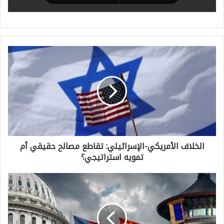
ا
ل
خ
ل
ا
ف
الخلاف الأمريكي-الإسرائيلي: تقاطع مصالح حقيقي أم
ا
تمويه استراتيجي؟
ل
أ
ك
م
ي
ر
ف
ي