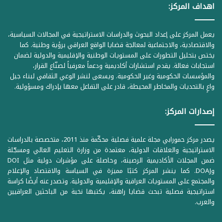
اهداف المركز:
يعمل المركز على إعداد البحوث والدراسات الاستراتيجية في المجالات السياسية،
والاقتصادية، والاجتماعية لمعالجة قضايا الواقع العراقي برؤية وطنية. كما
يختص بتحليل التطورات على المستويات الوطنية والإقليمية والدولية لضمان
استجابات فعالة. يقدم استشارات أكاديمية ودعماً معرفياً لصنّاع القرار،
والمؤسسات الحكومية وغير الحكومية. ويسعى لنشر الوعي الثقافي لبناء جيل
واعٍ بالتحديات والمخاطر المحيطة، قادر على التفاعل معها بإدراك ومسؤولية.
إصدارات المركز:
يصدر مركز حمورابي مجلة علمية فصلية محكّمة منذ 2011، متخصصة بالدراسات
الاستراتيجية والعلاقات الدولية، معتمدة من وزارة التعليم العالي ومسجّلة
ضمن المجلات الأكاديمية الرصينة، وحاصلة على مؤشرات دولية مثل DOI
وDOAJ. كما ينشر المركز كتبًا مميزة في السياسة والاقتصاد والإعلام
والمجتمع على المستويات العراقية والإقليمية والدولية. وتصدر عنه أيضًا كراسة
استراتيجية فصلية تبحث قضايا راهنة، يكتبها نخبة من الباحثين العراقيين
والعرب.