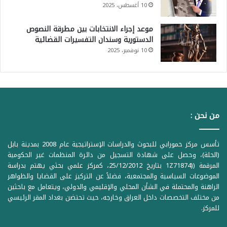
10 أغسطس، 2025
موعد إجراء الانتخابات بين مطرقة النصوص
الدستورية وسندان التفسيرات القضائية
10 نوفمبر، 2025
من نحن :
تأسس مركز حمورابي للبحوث والدراسات الإستراتيجية عام 2008 بمدينة بابل
(الحلة)، وحصل على شهادة التسجيل من دائرة المنظمات غير الحكومية
المرقمة ((1Z71874 بتاريخ 25/12/2012، كمركز علمي بحثي يهتم بدراسة
الموضوعات السياسية والمجتمعية، فضلاً عن التركيز على القضايا والظواهر
الراهنة والمحتملة في الشأن المحلي والإقليمي والدولي، ويتعامل مع باحثين
من مختلف التخصصات داخل العراق وخارجه، حيث تحتضن بغداد المقر الرئيسي
للمركز.