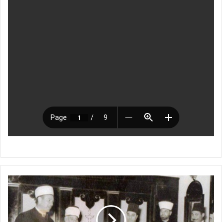
ح
ر
ك