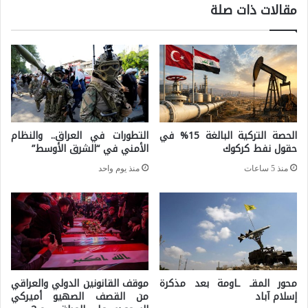
مقالات ذات صلة
ن
س
ف
ا
ي
ل
ا
ت
ل
ر
ع
ك
الحصة التركية البالغة 15% في
التطورات في العراق.. والنظام
ر
ي
حقول نفط كركوك
الأمني في “الشرق الأوسط”
ا
ا
منذ 5 ساعات
منذ يوم واحد
ق
ل
:
ى
ن
ا
ش
ل
أ
ع
ت
محور المقـ ـاومة بعد مذكرة
موقف القانونين الدولي والعراقي
ر
إسلام آباد
من القصف الصهيو أميركي
ه
ا