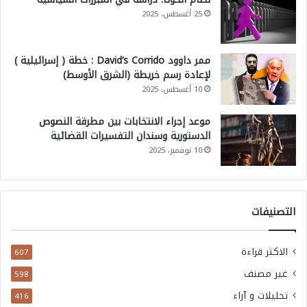
25 أغسطس، 2025
ممر داوود David’s Corrido : خطة ( إسرائيلية )
لإعادة رسم خريطة (الشرق الأوسط)
10 أغسطس، 2025
موعد إجراء الانتخابات بين مطرقة النصوص
الدستورية وسندان التفسيرات القضائية
10 نوفمبر، 2025
التصنيفات
الاكثر قراءة
607
غير مصنف
598
تحليلات و آراء
416