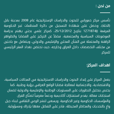
من نحن :
تأسس مركز حمورابي للبحوث والدراسات الإستراتيجية عام 2008 بمدينة بابل
(الحلة)، وحصل على شهادة التسجيل من دائرة المنظمات غير الحكومية
المرقمة ((1Z71874 بتاريخ 25/12/2012، كمركز علمي بحثي يهتم بدراسة
الموضوعات السياسية والمجتمعية، فضلاً عن التركيز على القضايا والظواهر
الراهنة والمحتملة في الشأن المحلي والإقليمي والدولي، ويتعامل مع باحثين
من مختلف التخصصات داخل العراق وخارجه، حيث تحتضن بغداد المقر الرئيسي
للمركز.
اهداف المركز:
يعمل المركز على إعداد البحوث والدراسات الاستراتيجية في المجالات السياسية،
والاقتصادية، والاجتماعية لمعالجة قضايا الواقع العراقي برؤية وطنية. كما
يختص بتحليل التطورات على المستويات الوطنية والإقليمية والدولية لضمان
استجابات فعالة. يقدم استشارات أكاديمية ودعماً معرفياً لصنّاع القرار،
والمؤسسات الحكومية وغير الحكومية. ويسعى لنشر الوعي الثقافي لبناء جيل
واعٍ بالتحديات والمخاطر المحيطة، قادر على التفاعل معها بإدراك ومسؤولية.