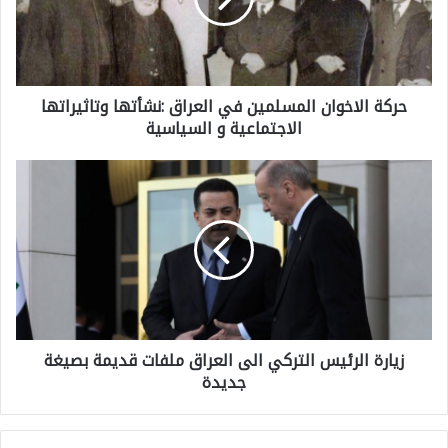
ة
ا
ل
حركة الاخوان المسلمين في العراق :نشأتها وتاثيراتها
ا
الاجتماعية و السياسية
خ
و
ز
ا
ي
ن
ا
ا
ر
ل
ة
م
ا
س
زيارة الرئيس التركي الى العراق ملفات قديمة بصيغة
ل
ل
جديدة
ر
م
ئ
ي
ي