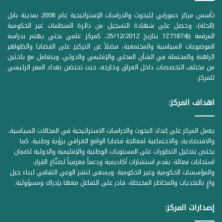
تأسس مركز حمورابي للبحوث والدراسات الإستراتيجية عام 2008 بمدينة بابل
(الحلة)، وحصل على شهادة التسجيل من دائرة المنظمات غير الحكومية
المرقمة ((1Z71874 بتاريخ 25/12/2012، كمركز علمي بحثي يهتم بدراسة
الموضوعات السياسية والمجتمعية، فضلاً عن التركيز على القضايا والظواهر
الراهنة والمحتملة في الشأن المحلي والإقليمي والدولي، ويتعامل مع باحثين
من مختلف التخصصات داخل العراق وخارجه، حيث تحتضن بغداد المقر الرئيسي
للمركز.
اهداف المركز:
يعمل المركز على إعداد البحوث والدراسات الاستراتيجية في المجالات السياسية،
والاقتصادية، والاجتماعية لمعالجة قضايا الواقع العراقي برؤية وطنية. كما
يختص بتحليل التطورات على المستويات الوطنية والإقليمية والدولية لضمان
استجابات فعالة. يقدم استشارات أكاديمية ودعماً معرفياً لصنّاع القرار،
والمؤسسات الحكومية وغير الحكومية. ويسعى لنشر الوعي الثقافي لبناء جيل
واعٍ بالتحديات والمخاطر المحيطة، قادر على التفاعل معها بإدراك ومسؤولية.
إصدارات المركز: