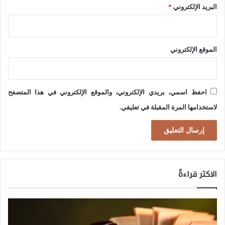
ا
ق
البريد الإلكتروني
*
ل
ي
ى
ا
ت
الموقع الإلكتروني
د
ر
ة
ا
(
احفظ اسمي، بريدي الإلكتروني، والموقع الإلكتروني في هذا المتصفح
ج
ا
لاستخدامها المرة المقبلة في تعليقي.
ع
ل
ش
ا
ر
س
ع
ر
ي
الاكثر قراءةً
ا
ة
ئ
و
ي
م
ل