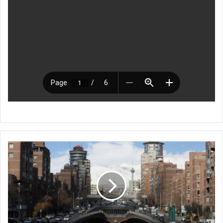
ه
ل
ت
ر
ج
ع