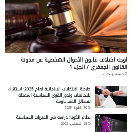
ق
ي
ب
ة
و
)
ل
ي
ة
ا
أوجه اختلاف قانون الأحوال الشخصية عن مدونة
ل
القانون الجعفري / الجزء 1
س
5 سبتمبر، 2025
ل
خارطة الانتخابات البرلمانية لعام 2025: استقراء
ط
للتحالفات ولدور القوى السياسية الممثلة
ة
لفصائل المقـ ـاومة
30 أكتوبر، 2025
ا
نظام الكوتا: دراسة في المبررات السياسية
ل
25 أغسطس، 2025
س