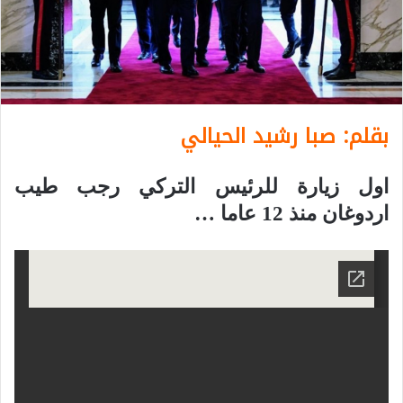
بقلم: صبا رشيد الحيالي
اول زيارة للرئيس التركي رجب طيب
اردوغان منذ 12 عاما …