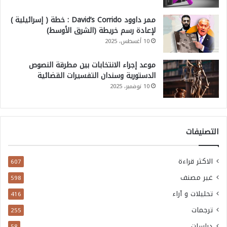
ي
ممر داوود David’s Corrido : خطة ( إسرائيلية )
ا
لإعادة رسم خريطة (الشرق الأوسط)
س
10 أغسطس، 2025
ي
موعد إجراء الانتخابات بين مطرقة النصوص
ة
الدستورية وسندان التفسيرات القضائية
و
10 نوفمبر، 2025
ا
ل
ن
التصنيفات
ظ
ا
الاكثر قراءة
607
م
غير مصنف
598
ا
تحليلات و آراء
416
ل
ترجمات
255
د
دراسات
58