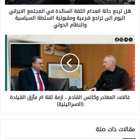
هل ترجع حالة انعدام الثقة السائدة في المجتمع الايراني
ح
اليوم الى تراجع شرعية ومقبولية السلطة السياسية
ا
والنظام الدولي
ل
ة
غ
ا
ا
ن
ل
ع
ا
د
ن
ا
ت
م
غالانت المغادر وكاتس القادم .. ازمة ثقة ام مأزق القيادة
ا
(الاسرائيلية)
ا
ل
ل
م
ث
غ
مقالات ذات صلة
ق
ا