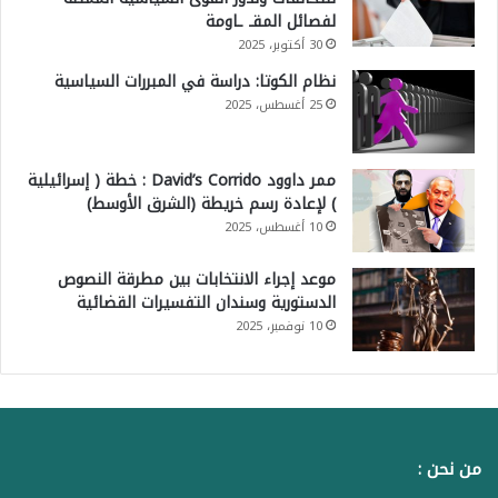
لفصائل المقـ ـاومة
30 أكتوبر، 2025
نظام الكوتا: دراسة في المبررات السياسية
25 أغسطس، 2025
ممر داوود David’s Corrido : خطة ( إسرائيلية
) لإعادة رسم خريطة (الشرق الأوسط)
10 أغسطس، 2025
موعد إجراء الانتخابات بين مطرقة النصوص
الدستورية وسندان التفسيرات القضائية
10 نوفمبر، 2025
من نحن :