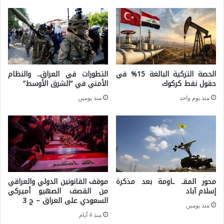
ة
د
ا
ر
ل
و
س
ك
ا
ا
الحصة التركية البالغة 15% في
التطورات في العراق.. والنظام
ئ
ت
حقول نفط كركوك
الأمني في “الشرق الأوسط”
د
س
منذ يوم واحد
منذ يومين
ة
ا
ف
ل
ي
ق
ا
ا
ل
د
محور المقـ ـاومة بعد مذكرة
موقف القانونين الدولي والعراقي
م
م
إسلام آباد
من القصف الصهيو أميركي
ج
السعودي على العراق – ج 3
.
منذ يومين
ت
.
منذ 4 أيام