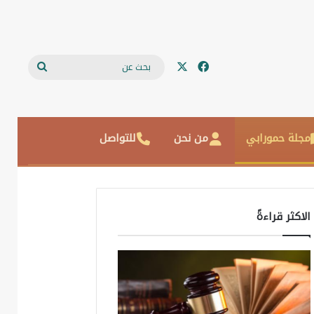
‫X
فيسبوك
بحث
عن
مجلة حمورابي
من نحن
للتواصل
الاكثر قراءةً