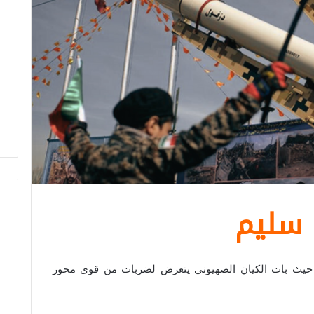
 سليم
حيث بات الكيان الصهيوني يتعرض لضربات من قوى محور