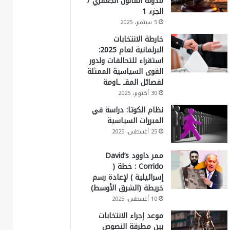
مدونة القانون الجعفري /
الجزء 1
5 سبتمبر، 2025
خارطة الانتخابات
البرلمانية لعام 2025:
استقراء للتحالفات ولدور
القوى السياسية الممثلة
لفصائل المقـ ـاومة
30 أكتوبر، 2025
نظام الكوتا: دراسة في
المبررات السياسية
25 أغسطس، 2025
ممر داوود David’s
Corrido : خطة (
إسرائيلية ) لإعادة رسم
خريطة (الشرق الأوسط)
10 أغسطس، 2025
موعد إجراء الانتخابات
بين مطرقة النصوص