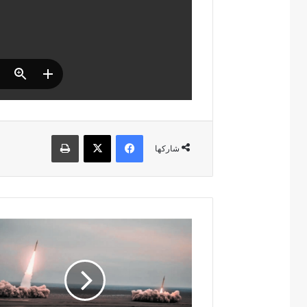
فيسبوك
‫X
طباعة
شاركها
ا
ل
د
ل