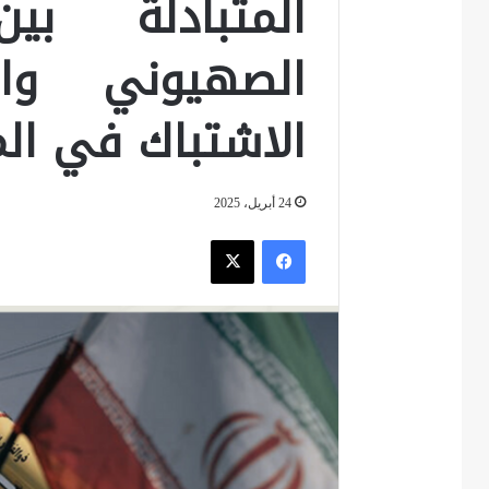
المتبادلة بي
الصهيوني وا
الاشتباك في ال
24 أبريل، 2025
فيسبوك
‫X