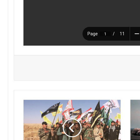
ا
ل
ف
ص