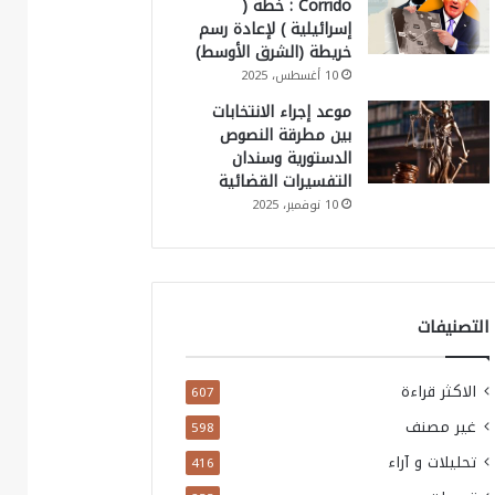
Corrido : خطة (
إسرائيلية ) لإعادة رسم
خريطة (الشرق الأوسط)
10 أغسطس، 2025
موعد إجراء الانتخابات
بين مطرقة النصوص
الدستورية وسندان
التفسيرات القضائية
10 نوفمبر، 2025
التصنيفات
الاكثر قراءة
607
غير مصنف
598
تحليلات و آراء
416