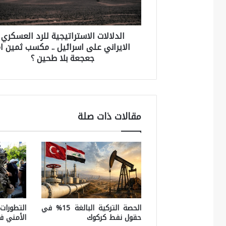
ا
ل
الدلالات الاستراتيجية للرد العسكري
ا
الايراني على اسرائيل .. مكسب ثمين ا
ت
جعجعة بلا طحين ؟
ا
ل
ا
س
مقالات ذات صلة
ت
ر
ا
ت
ي
ج
الحصة التركية البالغة 15% في
التطورات
حقول نفط كركوك
الأمني ف
ي