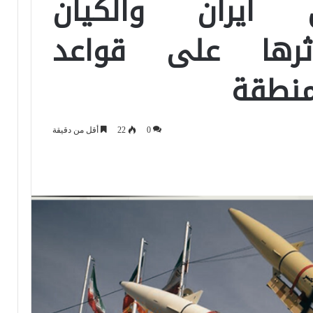
ن ايران والكيان
ثرها على قواعد
منطقة
0
22
أقل من دقيقة