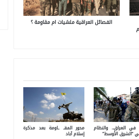
ا
ئ
الفصائل العراقية ملشيات ام مقاومة ؟
ل
م
ا
ل
ع
ر
ا
ق
ي
ة
م
ل
ش
 في العراق.. والنظام
محور المقـ ـاومة بعد مذكرة
ي “الشرق الأوسط”
إسلام آباد
ي