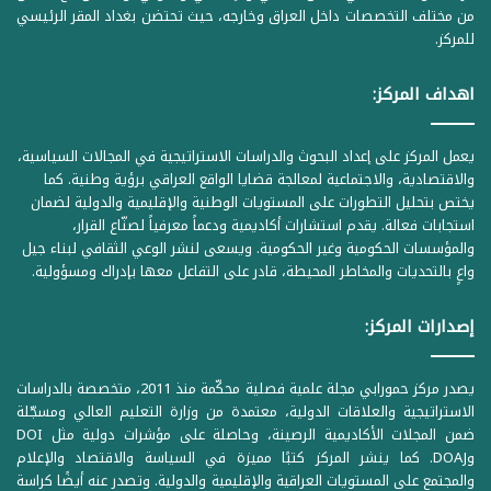
من مختلف التخصصات داخل العراق وخارجه، حيث تحتضن بغداد المقر الرئيسي
ع
للمركز.
إ
ح
اهداف المركز:
ت
م
يعمل المركز على إعداد البحوث والدراسات الاستراتيجية في المجالات السياسية،
والاقتصادية، والاجتماعية لمعالجة قضايا الواقع العراقي برؤية وطنية. كما
ا
يختص بتحليل التطورات على المستويات الوطنية والإقليمية والدولية لضمان
ل
استجابات فعالة. يقدم استشارات أكاديمية ودعماً معرفياً لصنّاع القرار،
أ
والمؤسسات الحكومية وغير الحكومية. ويسعى لنشر الوعي الثقافي لبناء جيل
واعٍ بالتحديات والمخاطر المحيطة، قادر على التفاعل معها بإدراك ومسؤولية.
ن
ت
إصدارات المركز:
ص
ب
يصدر مركز حمورابي مجلة علمية فصلية محكّمة منذ 2011، متخصصة بالدراسات
الاستراتيجية والعلاقات الدولية، معتمدة من وزارة التعليم العالي ومسجّلة
ح
ضمن المجلات الأكاديمية الرصينة، وحاصلة على مؤشرات دولية مثل DOI
ز
وDOAJ. كما ينشر المركز كتبًا مميزة في السياسة والاقتصاد والإعلام
ي
والمجتمع على المستويات العراقية والإقليمية والدولية. وتصدر عنه أيضًا كراسة