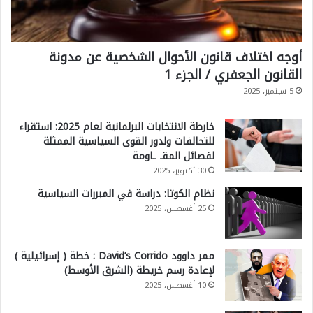
ل
ر
ئ
أوجه اختلاف قانون الأحوال الشخصية عن مدونة
ي
القانون الجعفري / الجزء 1
س
5 سبتمبر، 2025
ا
خارطة الانتخابات البرلمانية لعام 2025: استقراء
ل
للتحالفات ولدور القوى السياسية الممثلة
أ
لفصائل المقـ ـاومة
30 أكتوبر، 2025
م
نظام الكوتا: دراسة في المبررات السياسية
ر
25 أغسطس، 2025
ي
ك
ممر داوود David’s Corrido : خطة ( إسرائيلية )
ي
لإعادة رسم خريطة (الشرق الأوسط)
ب
10 أغسطس، 2025
ت