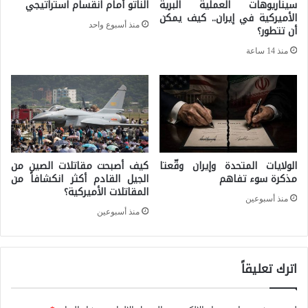
سيناريوهات العملية البرية
الناتو أمام انقسام استراتيجي
ر
الأميركية في إيران.. كيف يمكن
ي
منذ أسبوع واحد
أن تتطور؟
ج
ة
منذ 14 ساعة
ح
ا
م
ل
ا
د
س
و
ع
ل
ن
الولايات المتحدة وإيران وقّعتا
كيف أصبحت مقاتلات الصين من
ي
مذكرة سوء تفاهم
الجيل القادم أكثر انكشافاً من
ا
ة
المقاتلات الأميركية؟
ل
منذ أسبوعين
ق
منذ أسبوعين
ر
د
ه
ي
ا
اترك تعليقاً
ق
ئ
ي
ن
د