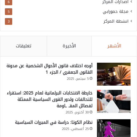
اصدارات المركز
6
و
مجلة حمورابي
5
ا
انشطة المركز
3
ج
ه
ق
الأشهر
الأخيرة
تعليقات
ي
و
أوجه اختلاف قانون الأحوال الشخصية عن مدونة
د
القانون الجعفري / الجزء 1
اً
5 سبتمبر، 2025
ك
خارطة الانتخابات البرلمانية لعام 2025: استقراء
ب
للتحالفات ولدور القوى السياسية الممثلة
ي
لفصائل المقـ ـاومة
30 أكتوبر، 2025
ر
نظام الكوتا: دراسة في المبررات السياسية
ة
25 أغسطس، 2025
ع