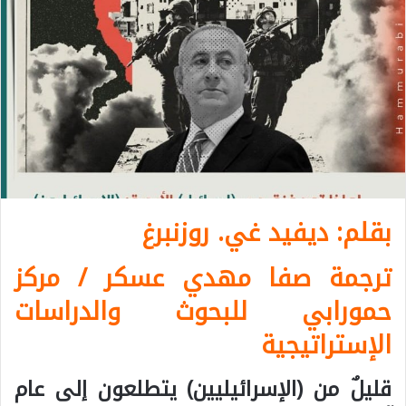
بقلم: ديفيد غي. روزنبرغ
ترجمة صفا مهدي عسكر / مركز
حمورابي للبحوث والدراسات
الإستراتيجية
قليلٌ من (الإسرائيليين) يتطلعون إلى عام