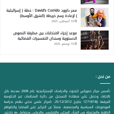
ل
ممر داوود David’s Corrido : خطة ( إسرائيلية
ى
) لإعادة رسم خريطة (الشرق الأوسط)
ح
10 أغسطس، 2025
ر
موعد إجراء الانتخابات بين مطرقة النصوص
ك
الدستورية وسندان التفسيرات القضائية
ت
10 نوفمبر، 2025
ه
ا
ل
د
من نحن :
و
ل
تأسس مركز حمورابي للبحوث والدراسات الإستراتيجية عام 2008 بمدينة بابل
ي
(الحلة)، وحصل على شهادة التسجيل من دائرة المنظمات غير الحكومية
المرقمة ((1Z71874 بتاريخ 25/12/2012، كمركز علمي بحثي يهتم بدراسة
ة
الموضوعات السياسية والمجتمعية، فضلاً عن التركيز على القضايا والظواهر
م
الراهنة والمحتملة في الشأن المحلي والإقليمي والدولي، ويتعامل مع باحثين