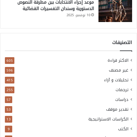
موعد إجراء الانتخابات بين مطرقة النصوص
ع
الدستورية وسندان التفسيرات القضائية
ط
10 نوفمبر، 2025
ي
ل
ا
التصنيفات
ل
ت
الاكثر قراءة
605
ح
غير مصنف
596
ق
تحليلات و آراء
415
ي
ترجمات
255
ق
دراسات
57
ف
تقدير موقف
53
ق
الكراسات الاستراتيجية
13
د
الكتب
9
ي