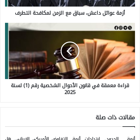
و
أزمة عوائل داعش، سباق مع الزمن لمكافحة التطرف
ا
ئ
ق
ل
ر
د
ا
ا
ء
ع
ة
ش
م
،
قراءة معمقة في قانون الأحوال الشخصية رقم (1) لسنة
ع
س
2025
م
ب
ق
ا
ة
ق
مقالات ذات صلة
ف
م
ي
ع
أزمة الحدود.. ارتدادات أزمة
التفاوض الأميركي الإيراني.. هل
ق