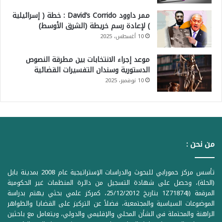
ممر داوود David’s Corrido : خطة ( إسرائيلية
) لإعادة رسم خريطة (الشرق الأوسط)
10 أغسطس، 2025
موعد إجراء الانتخابات بين مطرقة النصوص
الدستورية وسندان التفسيرات القضائية
10 نوفمبر، 2025
من نحن :
تأسس مركز حمورابي للبحوث والدراسات الإستراتيجية عام 2008 بمدينة بابل
(الحلة)، وحصل على شهادة التسجيل من دائرة المنظمات غير الحكومية
المرقمة ((1Z71874 بتاريخ 25/12/2012، كمركز علمي بحثي يهتم بدراسة
الموضوعات السياسية والمجتمعية، فضلاً عن التركيز على القضايا والظواهر
الراهنة والمحتملة في الشأن المحلي والإقليمي والدولي، ويتعامل مع باحثين