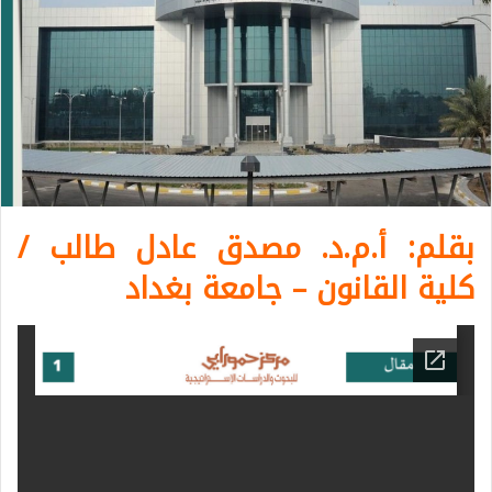
بقلم: أ.م.د. مصدق عادل طالب /
كلية القانون – جامعة بغداد