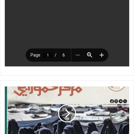
أ
ز
م
ة
ع