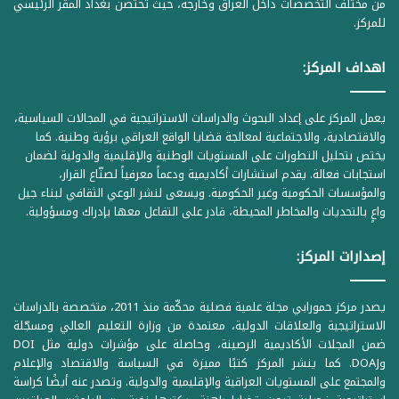
من مختلف التخصصات داخل العراق وخارجه، حيث تحتضن بغداد المقر الرئيسي
للمركز.
اهداف المركز:
يعمل المركز على إعداد البحوث والدراسات الاستراتيجية في المجالات السياسية،
والاقتصادية، والاجتماعية لمعالجة قضايا الواقع العراقي برؤية وطنية. كما
يختص بتحليل التطورات على المستويات الوطنية والإقليمية والدولية لضمان
استجابات فعالة. يقدم استشارات أكاديمية ودعماً معرفياً لصنّاع القرار،
والمؤسسات الحكومية وغير الحكومية. ويسعى لنشر الوعي الثقافي لبناء جيل
واعٍ بالتحديات والمخاطر المحيطة، قادر على التفاعل معها بإدراك ومسؤولية.
إصدارات المركز:
يصدر مركز حمورابي مجلة علمية فصلية محكّمة منذ 2011، متخصصة بالدراسات
الاستراتيجية والعلاقات الدولية، معتمدة من وزارة التعليم العالي ومسجّلة
ضمن المجلات الأكاديمية الرصينة، وحاصلة على مؤشرات دولية مثل DOI
وDOAJ. كما ينشر المركز كتبًا مميزة في السياسة والاقتصاد والإعلام
والمجتمع على المستويات العراقية والإقليمية والدولية. وتصدر عنه أيضًا كراسة