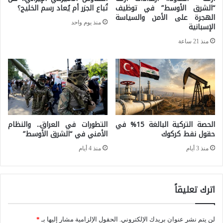
ا
“الشرق الأوسط” في توظيف
تُباع الجزر أم يُعاد رسم الخليج؟
ا
الهجرة على الأمن والسياسة
ل
منذ يوم واحد
الإسبانية
ن
ز
منذ 21 ساعة
و
م
ن
ن
ا
ل
ل
م
أ
ك
ح
الحصة التركية البالغة 15% في
التطورات في العراق.. والنظام
ا
حقول نفط كركوك
الأمني في “الشرق الأوسط”
و
ف
منذ 3 أيام
منذ 4 أيام
ا
ح
ل
ة
ا
ا
اترك تعليقاً
ل
ل
ش
ت
لن يتم نشر عنوان بريدك الإلكتروني.
الحقول الإلزامية مشار إليها بـ
*