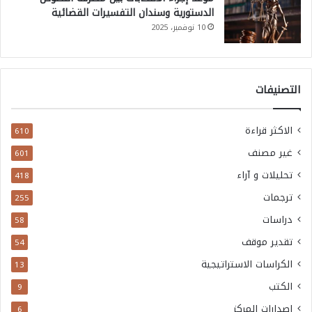
الدستورية وسندان التفسيرات القضائية
10 نوفمبر، 2025
التصنيفات
الاكثر قراءة
610
غير مصنف
601
تحليلات و آراء
418
ترجمات
255
دراسات
58
تقدير موقف
54
الكراسات الاستراتيجية
13
الكتب
9
اصدارات المركز
6