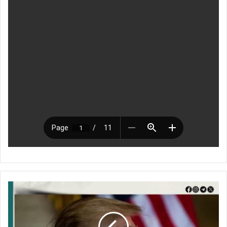
ت
أ
ث