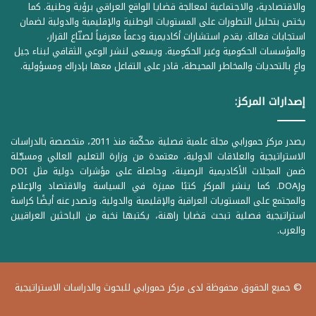
والاقتصادية، والاجتماعية لمعالجة قضايا الواقع العراقي برؤية وطنية. كما
يختص بتحليل التطورات على المستويات الوطنية والإقليمية والدولية لضمان
استجابات فعالة. يقدم استشارات أكاديمية ودعماً معرفياً لصنّاع القرار،
والمؤسسات الحكومية وغير الحكومية. ويسعى لنشر الوعي الثقافي لبناء جيل
واعٍ بالتحديات والمخاطر المحيطة، قادر على التفاعل معها بإدراك ومسؤولية.
إصدارات المركز:
يصدر مركز حمورابي مجلة علمية فصلية محكّمة منذ 2011، متخصصة بالدراسات
الاستراتيجية والعلاقات الدولية، معتمدة من وزارة التعليم العالي ومسجّلة
ضمن المجلات الأكاديمية الرصينة، وحاصلة على مؤشرات دولية مثل DOI
وDOAJ. كما ينشر المركز كتبًا مميزة في السياسة والاقتصاد والإعلام
والمجتمع على المستويات العراقية والإقليمية والدولية. وتصدر عنه أيضًا كراسة
استراتيجية فصلية تبحث قضايا راهنة، يكتبها نخبة من الباحثين العراقيين
والعرب.
© جميع الحقوق محفوظة لدى مركز حمورابي للبحوث والدراسات الاستراتيجية