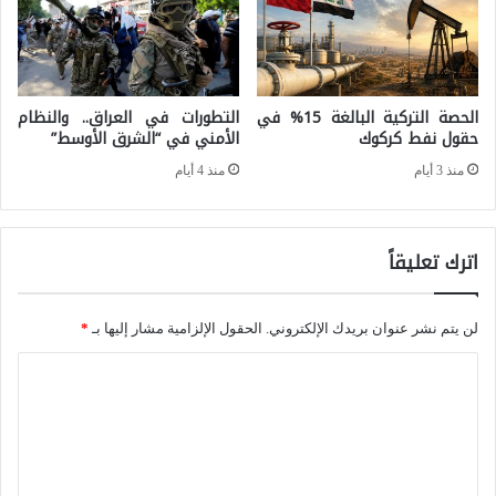
ى
ا
ل
الحصة التركية البالغة 15% في
التطورات في العراق.. والنظام
ت
حقول نفط كركوك
الأمني في “الشرق الأوسط”
ح
منذ 3 أيام
منذ 4 أيام
و
ل
ا
اترك تعليقاً
ت
ا
لن يتم نشر عنوان بريدك الإلكتروني.
الحقول الإلزامية مشار إليها بـ
*
ل
ا
د
ل
ي
ت
ن
ع
ا