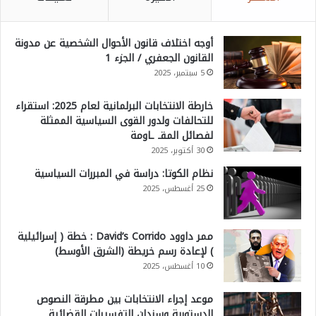
أوجه اختلاف قانون الأحوال الشخصية عن مدونة
القانون الجعفري / الجزء 1
5 سبتمبر، 2025
خارطة الانتخابات البرلمانية لعام 2025: استقراء
للتحالفات ولدور القوى السياسية الممثلة
لفصائل المقـ ـاومة
30 أكتوبر، 2025
نظام الكوتا: دراسة في المبررات السياسية
25 أغسطس، 2025
ممر داوود David’s Corrido : خطة ( إسرائيلية
) لإعادة رسم خريطة (الشرق الأوسط)
10 أغسطس، 2025
موعد إجراء الانتخابات بين مطرقة النصوص
الدستورية وسندان التفسيرات القضائية