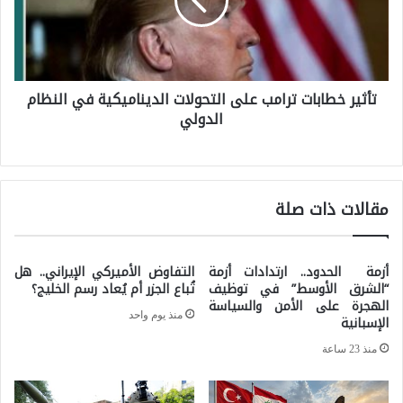
ي
ر
خ
تأثير خطابات ترامب على التحولات الديناميكية في النظام
ط
الدولي
ا
ب
ا
مقالات ذات صلة
ت
ت
ر
أزمة الحدود.. ارتدادات أزمة
التفاوض الأميركي الإيراني.. هل
ا
“الشرق الأوسط” في توظيف
تُباع الجزر أم يُعاد رسم الخليج؟
الهجرة على الأمن والسياسة
م
منذ يوم واحد
الإسبانية
ب
منذ 23 ساعة
ع
ل