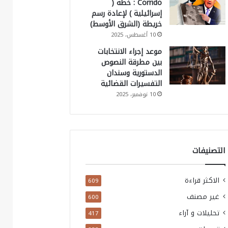
Corrido : خطة (
إسرائيلية ) لإعادة رسم
خريطة (الشرق الأوسط)
10 أغسطس، 2025
موعد إجراء الانتخابات
بين مطرقة النصوص
الدستورية وسندان
التفسيرات القضائية
10 نوفمبر، 2025
التصنيفات
الاكثر قراءة
609
غير مصنف
600
تحليلات و آراء
417