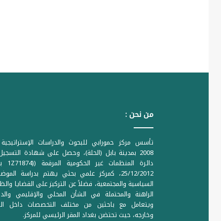
من نحن :
تأسس مركز حمورابي للبحوث والدراسات الإستراتيجية 
2008 بمدينة بابل (الحلة)، وحصل على شهادة التسجي
دائرة المنظمات غير ا
25/12/2012، كمركز علمي بحثي يهتم بدراسة الموض
السياسية والمجتمعية، فضلاً عن التركيز على القضايا والظ
الراهنة والمحتملة في الشأن المحلي والإقليمي والدو
ويتعامل مع باحثين من مختلف التخصصات داخل الع
وخارجه، حيث تحتضن بغداد المقر الرئيسي للمركز.