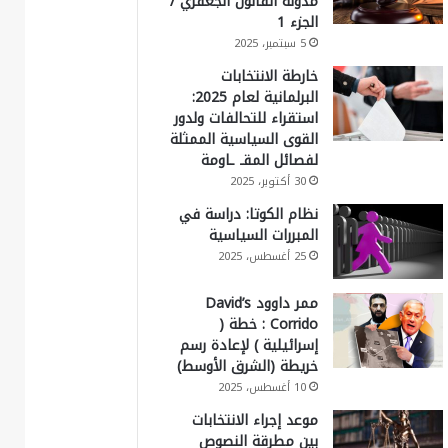
مدونة القانون الجعفري /
الجزء 1
5 سبتمبر، 2025
خارطة الانتخابات
البرلمانية لعام 2025:
استقراء للتحالفات ولدور
القوى السياسية الممثلة
لفصائل المقـ ـاومة
30 أكتوبر، 2025
نظام الكوتا: دراسة في
المبررات السياسية
25 أغسطس، 2025
ممر داوود David’s
Corrido : خطة (
إسرائيلية ) لإعادة رسم
خريطة (الشرق الأوسط)
10 أغسطس، 2025
موعد إجراء الانتخابات
بين مطرقة النصوص