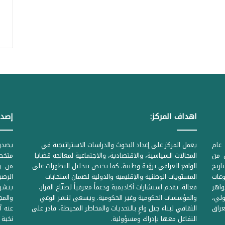
اهداف المركز:
إصدا
عام
يعمل المركز على إعداد البحوث والدراسات الاستراتيجية في
ل من
المجالات السياسية، والاقتصادية، والاجتماعية لمعالجة قضايا
متخصص
لحكومية المرقمة ((1Z71874 بتاريخ
الواقع العراقي برؤية وطنية. كما يختص بتحليل التطورات على
من وز
وعات
المستويات الوطنية والإقليمية والدولية لضمان استجابات
واهر
فعالة. يقدم استشارات أكاديمية ودعماً معرفياً لصنّاع القرار،
ينشر 
لي،
والمؤسسات الحكومية وغير الحكومية. ويسعى لنشر الوعي
والمج
راق
الثقافي لبناء جيل واعٍ بالتحديات والمخاطر المحيطة، قادر على
عنه أ
التفاعل معها بإدراك ومسؤولية.
نخبة 