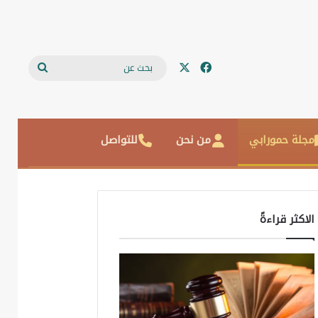
‫X
فيسبوك
بحث
عن
مجلة حمورابي
من نحن
للتواصل
الاكثر قراءةً