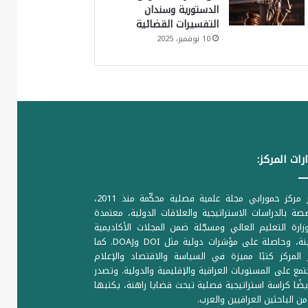
الدستورية وسندان
التفسيرات القضائية
10 نوفمبر، 2025
رات المركز:
يصدر مركز حمورابي مجلة علمية فصلية محكّمة منذ 2011،
ة بالدراسات الاستراتيجية والعلاقات الدولية، معتمدة
ارة التعليم العالي ومسجّلة ضمن المجلات الأكاديمية
الرصينة، وحاصلة على مؤشرات دولية مثل DOI وDOAJ. كما
المركز كتبًا مميزة في السياسة والاقتصاد والإعلام
تمع على المستويات العراقية والإقليمية والدولية. وتصدر
يضًا كراسة استراتيجية فصلية تبحث قضايا راهنة، يكتبها
من الباحثين العراقيين والعرب.