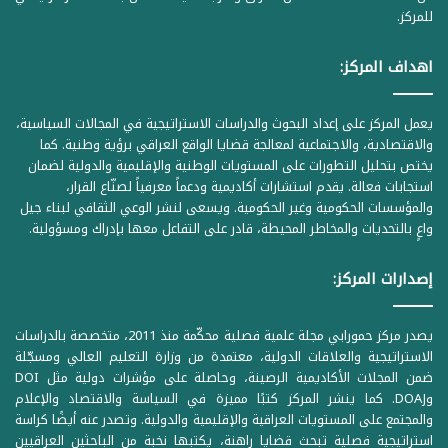
للمركز.
اهداف المركز:
يعمل المركز على إعداد البحوث والدراسات الاستراتيجية في المجالات السياسية،
والاقتصادية، والاجتماعية لمعالجة قضايا الواقع العراقي برؤية وطنية. كما
يختص بتحليل التطورات على المستويات الوطنية والإقليمية والدولية لضمان
استجابات فعالة. يقدم استشارات أكاديمية ودعماً معرفياً لصنّاع القرار،
والمؤسسات الحكومية وغير الحكومية. ويسعى لنشر الوعي الثقافي لبناء جيل
واعٍ بالتحديات والمخاطر المحيطة، قادر على التفاعل معها بإدراك ومسؤولية.
إصدارات المركز:
يصدر مركز حمورابي مجلة علمية فصلية محكّمة منذ 2011، متخصصة بالدراسات
الاستراتيجية والعلاقات الدولية، معتمدة من وزارة التعليم العالي ومسجّلة
ضمن المجلات الأكاديمية الرصينة، وحاصلة على مؤشرات دولية مثل DOI
وDOAJ. كما ينشر المركز كتبًا مميزة في السياسة والاقتصاد والإعلام
والمجتمع على المستويات العراقية والإقليمية والدولية. وتصدر عنه أيضًا كراسة
استراتيجية فصلية تبحث قضايا راهنة، يكتبها نخبة من الباحثين العراقيين