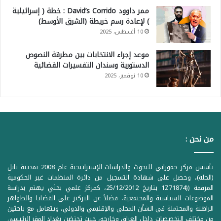
ممر داوود David’s Corrido : خطة ( إسرائيلية
) لإعادة رسم خريطة (الشرق الأوسط)
10 أغسطس، 2025
موعد إجراء الانتخابات بين مطرقة النصوص
الدستورية وسندان التفسيرات القضائية
10 نوفمبر، 2025
من نحن :
تأسس مركز حمورابي للبحوث والدراسات الإستراتيجية عام 2008 بمدينة بابل
(الحلة)، وحصل على شهادة التسجيل من دائرة المنظمات غير الحكومية
المرقمة ((1Z71874 بتاريخ 25/12/2012، كمركز علمي بحثي يهتم بدراسة
الموضوعات السياسية والمجتمعية، فضلاً عن التركيز على القضايا والظواهر
الراهنة والمحتملة في الشأن المحلي والإقليمي والدولي، ويتعامل مع باحثين
من مختلف التخصصات داخل العراق وخارجه، حيث تحتضن بغداد المقر الرئيسي