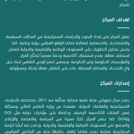
للمركز.
اهداف المركز:
يعمل المركز على إعداد البحوث والدراسات الاستراتيجية في المجالات السياسية،
والاقتصادية، والاجتماعية لمعالجة قضايا الواقع العراقي برؤية وطنية. كما
يختص بتحليل التطورات على المستويات الوطنية والإقليمية والدولية لضمان
استجابات فعالة. يقدم استشارات أكاديمية ودعماً معرفياً لصنّاع القرار،
والمؤسسات الحكومية وغير الحكومية. ويسعى لنشر الوعي الثقافي لبناء جيل
واعٍ بالتحديات والمخاطر المحيطة، قادر على التفاعل معها بإدراك ومسؤولية.
إصدارات المركز:
يصدر مركز حمورابي مجلة علمية فصلية محكّمة منذ 2011، متخصصة بالدراسات
الاستراتيجية والعلاقات الدولية، معتمدة من وزارة التعليم العالي ومسجّلة
ضمن المجلات الأكاديمية الرصينة، وحاصلة على مؤشرات دولية مثل DOI
وDOAJ. كما ينشر المركز كتبًا مميزة في السياسة والاقتصاد والإعلام
والمجتمع على المستويات العراقية والإقليمية والدولية. وتصدر عنه أيضًا كراسة
استراتيجية فصلية تبحث قضايا راهنة، يكتبها نخبة من الباحثين العراقيين