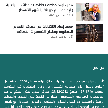
ممر داوود David’s Corrido : خطة ( إسرائيلية
) لإعادة رسم خريطة (الشرق الأوسط)
10 أغسطس، 2025
موعد إجراء الانتخابات بين مطرقة النصوص
الدستورية وسندان التفسيرات القضائية
10 نوفمبر، 2025
من نحن :
تأسس مركز حمورابي للبحوث والدراسات الإستراتيجية عام 2008 بمدينة بابل
(الحلة)، وحصل على شهادة التسجيل من دائرة المنظمات غير الحكومية
المرقمة ((1Z71874 بتاريخ 25/12/2012، كمركز علمي بحثي يهتم بدراسة
الموضوعات السياسية والمجتمعية، فضلاً عن التركيز على القضايا والظواهر
الراهنة والمحتملة في الشأن المحلي والإقليمي والدولي، ويتعامل مع باحثين
من مختلف التخصصات داخل العراق وخارجه، حيث تحتضن بغداد المقر الرئيسي