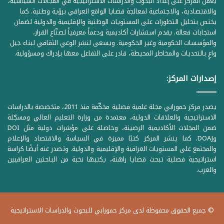
يعمل المركز على إعداد البحوث والدراسات الاستراتيجية في المجالات السياسية،
والاقتصادية، والاجتماعية لمعالجة قضايا الواقع العراقي برؤية وطنية. كما
يختص بتحليل التطورات على المستويات الوطنية والإقليمية والدولية لضمان
استجابات فعالة. يقدم استشارات أكاديمية ودعماً معرفياً لصنّاع القرار،
والمؤسسات الحكومية وغير الحكومية. ويسعى لنشر الوعي الثقافي لبناء جيل
واعٍ بالتحديات والمخاطر المحيطة، قادر على التفاعل معها بإدراك ومسؤولية.
إصدارات المركز:
يصدر مركز حمورابي مجلة علمية فصلية محكّمة منذ 2011، متخصصة بالدراسات
الاستراتيجية والعلاقات الدولية، معتمدة من وزارة التعليم العالي ومسجّلة
ضمن المجلات الأكاديمية الرصينة، وحاصلة على مؤشرات دولية مثل DOI
وDOAJ. كما ينشر المركز كتبًا مميزة في السياسة والاقتصاد والإعلام
والمجتمع على المستويات العراقية والإقليمية والدولية. وتصدر عنه أيضًا كراسة
استراتيجية فصلية تبحث قضايا راهنة، يكتبها نخبة من الباحثين العراقيين
والعرب.
© جميع الحقوق محفوظة لدى مركز حمورابي للبحوث والدراسات الاستراتيجية