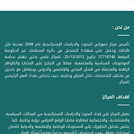
من نحن :
تأسس مركز حمورابي للبحوث والدراسات الإستراتيجية عام 2008 بمدينة بابل
(الحلة)، وحصل على شهادة التسجيل من دائرة المنظمات غير الحكومية
المرقمة ((1Z71874 بتاريخ 25/12/2012، كمركز علمي بحثي يهتم بدراسة
الموضوعات السياسية والمجتمعية، فضلاً عن التركيز على القضايا والظواهر
الراهنة والمحتملة في الشأن المحلي والإقليمي والدولي، ويتعامل مع باحثين
من مختلف التخصصات داخل العراق وخارجه، حيث تحتضن بغداد المقر الرئيسي
للمركز.
اهداف المركز:
يعمل المركز على إعداد البحوث والدراسات الاستراتيجية في المجالات السياسية،
والاقتصادية، والاجتماعية لمعالجة قضايا الواقع العراقي برؤية وطنية. كما
يختص بتحليل التطورات على المستويات الوطنية والإقليمية والدولية لضمان
استجابات فعالة. يقدم استشارات أكاديمية ودعماً معرفياً لصنّاع القرار،