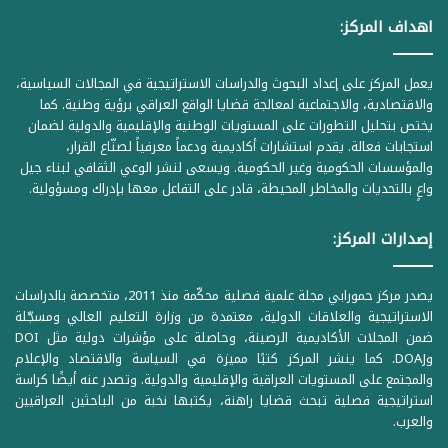
اهداف المركز:
يعمل المركز على إعداد البحوث والدراسات الاستراتيجية في المجالات السياسية،
والاقتصادية، والاجتماعية لمعالجة قضايا الواقع العراقي برؤية وطنية. كما
يختص بتحليل التطورات على المستويات الوطنية والإقليمية والدولية لضمان
استجابات فعالة. يقدم استشارات أكاديمية ودعماً معرفياً لصنّاع القرار،
والمؤسسات الحكومية وغير الحكومية. ويسعى لنشر الوعي الثقافي لبناء جيل
واعٍ بالتحديات والمخاطر المحيطة، قادر على التفاعل معها بإدراك ومسؤولية.
إصدارات المركز:
يصدر مركز حمورابي مجلة علمية فصلية محكّمة منذ 2011، متخصصة بالدراسات
الاستراتيجية والعلاقات الدولية، معتمدة من وزارة التعليم العالي ومسجّلة
ضمن المجلات الأكاديمية الرصينة، وحاصلة على مؤشرات دولية مثل DOI
وDOAJ. كما ينشر المركز كتبًا مميزة في السياسة والاقتصاد والإعلام
والمجتمع على المستويات العراقية والإقليمية والدولية. وتصدر عنه أيضًا كراسة
استراتيجية فصلية تبحث قضايا راهنة، يكتبها نخبة من الباحثين العراقيين
والعرب.