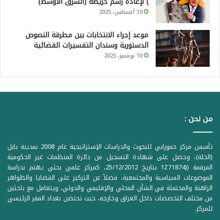
) لإعادة رسم خريطة (الشرق الأوسط)
10 أغسطس، 2025
موعد إجراء الانتخابات بين مطرقة النصوص
الدستورية وسندان التفسيرات القضائية
10 نوفمبر، 2025
من نحن :
تأسس مركز حمورابي للبحوث والدراسات الإستراتيجية عام 2008 بمدينة بابل
(الحلة)، وحصل على شهادة التسجيل من دائرة المنظمات غير الحكومية
المرقمة ((1Z71874 بتاريخ 25/12/2012، كمركز علمي بحثي يهتم بدراسة
الموضوعات السياسية والمجتمعية، فضلاً عن التركيز على القضايا والظواهر
الراهنة والمحتملة في الشأن المحلي والإقليمي والدولي، ويتعامل مع باحثين
من مختلف التخصصات داخل العراق وخارجه، حيث تحتضن بغداد المقر الرئيسي
للمركز.