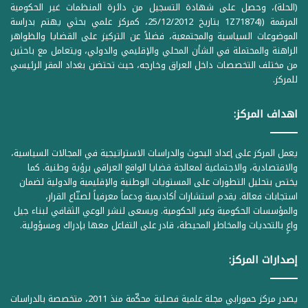
(الحلة)، وحصل على شهادة التسجيل من دائرة المنظمات غير الحكومية
المرقمة ((1Z71874 بتاريخ 25/12/2012، كمركز علمي بحثي يهتم بدراسة
الموضوعات السياسية والمجتمعية، فضلاً عن التركيز على القضايا والظواهر
الراهنة والمحتملة في الشأن المحلي والإقليمي والدولي، ويتعامل مع باحثين
من مختلف التخصصات داخل العراق وخارجه، حيث تحتضن بغداد المقر الرئيسي
للمركز.
اهداف المركز:
يعمل المركز على إعداد البحوث والدراسات الاستراتيجية في المجالات السياسية،
والاقتصادية، والاجتماعية لمعالجة قضايا الواقع العراقي برؤية وطنية. كما
يختص بتحليل التطورات على المستويات الوطنية والإقليمية والدولية لضمان
استجابات فعالة. يقدم استشارات أكاديمية ودعماً معرفياً لصنّاع القرار،
والمؤسسات الحكومية وغير الحكومية. ويسعى لنشر الوعي الثقافي لبناء جيل
واعٍ بالتحديات والمخاطر المحيطة، قادر على التفاعل معها بإدراك ومسؤولية.
إصدارات المركز:
يصدر مركز حمورابي مجلة علمية فصلية محكّمة منذ 2011، متخصصة بالدراسات