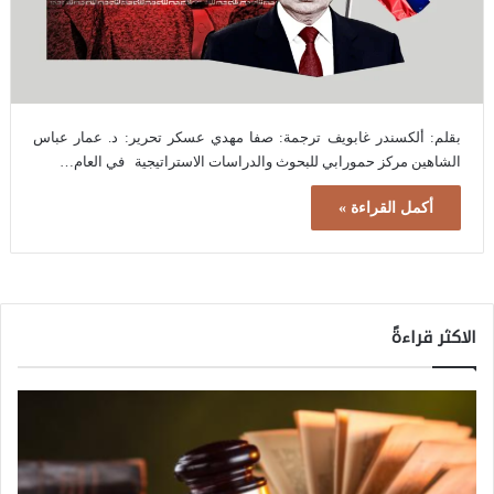
بقلم: ألكسندر غابويف ترجمة: صفا مهدي عسكر تحرير: د. عمار عباس
الشاهين مركز حمورابي للبحوث والدراسات الاستراتيجية في العام…
أكمل القراءة »
الاكثر قراءةً