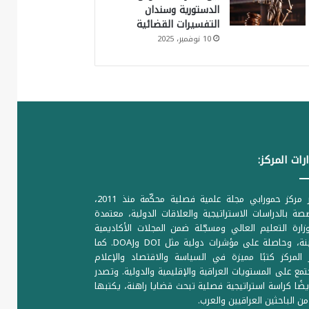
الدستورية وسندان
التفسيرات القضائية
10 نوفمبر، 2025
رات المركز:
يصدر مركز حمورابي مجلة علمية فصلية محكّمة منذ 2011،
ة بالدراسات الاستراتيجية والعلاقات الدولية، معتمدة
ارة التعليم العالي ومسجّلة ضمن المجلات الأكاديمية
الرصينة، وحاصلة على مؤشرات دولية مثل DOI وDOAJ. كما
المركز كتبًا مميزة في السياسة والاقتصاد والإعلام
تمع على المستويات العراقية والإقليمية والدولية. وتصدر
يضًا كراسة استراتيجية فصلية تبحث قضايا راهنة، يكتبها
من الباحثين العراقيين والعرب.