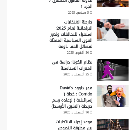
مدونة القانون الجعفري /
الجزء 1
5 سبتمبر، 2025
خارطة الانتخابات
البرلمانية لعام 2025:
استقراء للتحالفات ولدور
القوى السياسية الممثلة
لفصائل المقـ ـاومة
30 أكتوبر، 2025
نظام الكوتا: دراسة في
المبررات السياسية
25 أغسطس، 2025
ممر داوود David’s
Corrido : خطة (
إسرائيلية ) لإعادة رسم
خريطة (الشرق الأوسط)
10 أغسطس، 2025
موعد إجراء الانتخابات
بين مطرقة النصوص