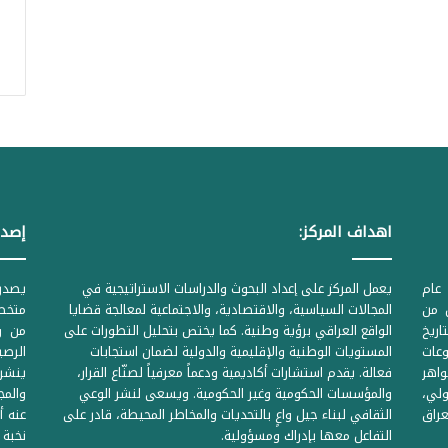
اهداف المركز:
إصدا
عام
يعمل المركز على إعداد البحوث والدراسات الاستراتيجية في
ل من
المجالات السياسية، والاقتصادية، والاجتماعية لمعالجة قضايا
متخصص
لحكومية المرقمة ((1Z71874 بتاريخ
الواقع العراقي برؤية وطنية. كما يختص بتحليل التطورات على
من وز
وعات
المستويات الوطنية والإقليمية والدولية لضمان استجابات
واهر
فعالة. يقدم استشارات أكاديمية ودعماً معرفياً لصنّاع القرار،
ينشر 
لي،
والمؤسسات الحكومية وغير الحكومية. ويسعى لنشر الوعي
والمج
راق
الثقافي لبناء جيل واعٍ بالتحديات والمخاطر المحيطة، قادر على
عنه أ
التفاعل معها بإدراك ومسؤولية.
نخبة 