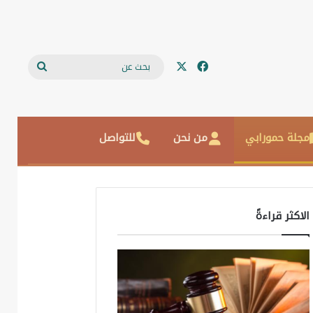
‫X
فيسبوك
بحث
عن
مجلة حمورابي
من نحن
للتواصل
الاكثر قراءةً