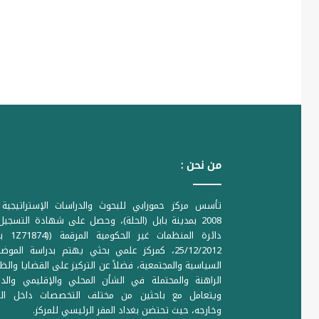
من نحن :
تأسس مركز حمورابي للبحوث والدراسات الإستراتيجية 
2008 بمدينة بابل (الحلة)، وحصل على شهادة التسجي
دائرة المنظمات غير ا
25/12/2012، كمركز علمي بحثي يهتم بدراسة الموض
السياسية والمجتمعية، فضلاً عن التركيز على القضايا والظ
الراهنة والمحتملة في الشأن المحلي والإقليمي والدو
ويتعامل مع باحثين من مختلف التخصصات داخل الع
وخارجه، حيث تحتضن بغداد المقر الرئيسي للمركز.