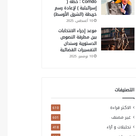
Corrido : خطة (
إسرائيلية ) لإعادة رسم
خريطة (الشرق الأوسط)
10 أغسطس، 2025
موعد إجراء الانتخابات
بين مطرقة النصوص
الدستورية وسندان
التفسيرات القضائية
10 نوفمبر، 2025
التصنيفات
الاكثر قراءة
610
غير مصنف
601
تحليلات و آراء
418