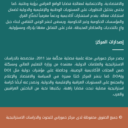
والاقتصادية، والاجتماعية لمعالجة قضايا الواقع العراقي برؤية وطنية. كما
يختص بتحليل التطورات على المستويات الوطنية والإقليمية والدولية لضمان
استجابات فعالة. يقدم استشارات أكاديمية ودعماً معرفياً لصنّاع القرار،
والمؤسسات الحكومية وغير الحكومية. ويسعى لنشر الوعي الثقافي لبناء جيل
واعٍ بالتحديات والمخاطر المحيطة، قادر على التفاعل معها بإدراك ومسؤولية.
إصدارات المركز:
يصدر مركز حمورابي مجلة علمية فصلية محكّمة منذ 2011، متخصصة بالدراسات
الاستراتيجية والعلاقات الدولية، معتمدة من وزارة التعليم العالي ومسجّلة
ضمن المجلات الأكاديمية الرصينة، وحاصلة على مؤشرات دولية مثل DOI
وDOAJ. كما ينشر المركز كتبًا مميزة في السياسة والاقتصاد والإعلام
والمجتمع على المستويات العراقية والإقليمية والدولية. وتصدر عنه أيضًا كراسة
استراتيجية فصلية تبحث قضايا راهنة، يكتبها نخبة من الباحثين العراقيين
والعرب.
© جميع الحقوق محفوظة لدى مركز حمورابي للبحوث والدراسات الاستراتيجية