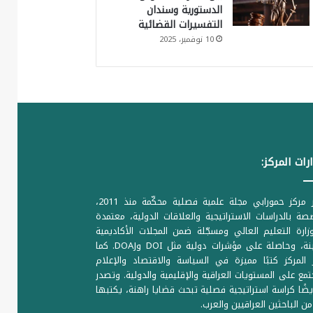
الدستورية وسندان
التفسيرات القضائية
10 نوفمبر، 2025
رات المركز:
يصدر مركز حمورابي مجلة علمية فصلية محكّمة منذ 2011،
ة بالدراسات الاستراتيجية والعلاقات الدولية، معتمدة
ارة التعليم العالي ومسجّلة ضمن المجلات الأكاديمية
الرصينة، وحاصلة على مؤشرات دولية مثل DOI وDOAJ. كما
المركز كتبًا مميزة في السياسة والاقتصاد والإعلام
تمع على المستويات العراقية والإقليمية والدولية. وتصدر
يضًا كراسة استراتيجية فصلية تبحث قضايا راهنة، يكتبها
من الباحثين العراقيين والعرب.