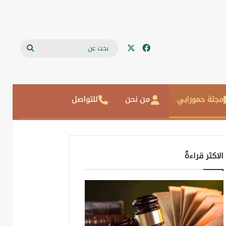
‫X
فيسبوك
بحث
عن
مجلة حمورابي
من نحن
للتواصل
الاكثر قراءةً