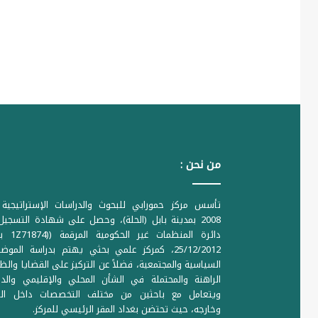
من نحن :
تأسس مركز حمورابي للبحوث والدراسات الإستراتيجية 
2008 بمدينة بابل (الحلة)، وحصل على شهادة التسجي
دائرة المنظمات غير ا
25/12/2012، كمركز علمي بحثي يهتم بدراسة الموض
السياسية والمجتمعية، فضلاً عن التركيز على القضايا والظ
الراهنة والمحتملة في الشأن المحلي والإقليمي والدو
ويتعامل مع باحثين من مختلف التخصصات داخل الع
وخارجه، حيث تحتضن بغداد المقر الرئيسي للمركز.