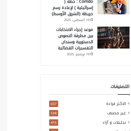
Corrido : خطة (
إسرائيلية ) لإعادة رسم
خريطة (الشرق الأوسط)
10 أغسطس، 2025
موعد إجراء الانتخابات
بين مطرقة النصوص
الدستورية وسندان
التفسيرات القضائية
10 نوفمبر، 2025
التصنيفات
الاكثر قراءة
607
غير مصنف
598
تحليلات و آراء
416