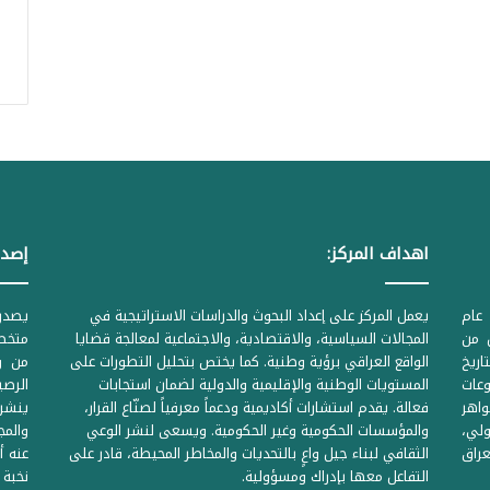
اهداف المركز:
إصدا
عام
يعمل المركز على إعداد البحوث والدراسات الاستراتيجية في
ل من
المجالات السياسية، والاقتصادية، والاجتماعية لمعالجة قضايا
متخصص
لحكومية المرقمة ((1Z71874 بتاريخ
الواقع العراقي برؤية وطنية. كما يختص بتحليل التطورات على
من وز
وعات
المستويات الوطنية والإقليمية والدولية لضمان استجابات
واهر
فعالة. يقدم استشارات أكاديمية ودعماً معرفياً لصنّاع القرار،
ينشر 
لي،
والمؤسسات الحكومية وغير الحكومية. ويسعى لنشر الوعي
والمج
راق
الثقافي لبناء جيل واعٍ بالتحديات والمخاطر المحيطة، قادر على
عنه أ
التفاعل معها بإدراك ومسؤولية.
نخبة 