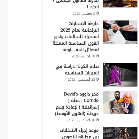
مدونة القانون الجعفري /
الجزء 1
5 سبتمبر، 2025
خارطة الانتخابات
البرلمانية لعام 2025:
استقراء للتحالفات ولدور
القوى السياسية الممثلة
لفصائل المقـ ـاومة
30 أكتوبر، 2025
نظام الكوتا: دراسة في
المبررات السياسية
25 أغسطس، 2025
ممر داوود David’s
Corrido : خطة (
إسرائيلية ) لإعادة رسم
خريطة (الشرق الأوسط)
10 أغسطس، 2025
موعد إجراء الانتخابات
بين مطرقة النصوص