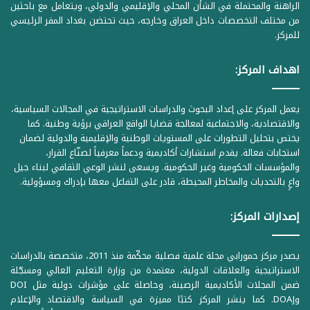
الراهنة والمحتملة في الشأن المحلي والإقليمي والدولي، ويتعامل مع باحثين
من مختلف التخصصات داخل العراق وخارجه، حيث تحتضن بغداد المقر الرئيسي
للمركز.
اهداف المركز:
يعمل المركز على إعداد البحوث والدراسات الاستراتيجية في المجالات السياسية،
والاقتصادية، والاجتماعية لمعالجة قضايا الواقع العراقي برؤية وطنية. كما
يختص بتحليل التطورات على المستويات الوطنية والإقليمية والدولية لضمان
استجابات فعالة. يقدم استشارات أكاديمية ودعماً معرفياً لصنّاع القرار،
والمؤسسات الحكومية وغير الحكومية. ويسعى لنشر الوعي الثقافي لبناء جيل
واعٍ بالتحديات والمخاطر المحيطة، قادر على التفاعل معها بإدراك ومسؤولية.
إصدارات المركز:
يصدر مركز حمورابي مجلة علمية فصلية محكّمة منذ 2011، متخصصة بالدراسات
الاستراتيجية والعلاقات الدولية، معتمدة من وزارة التعليم العالي ومسجّلة
ضمن المجلات الأكاديمية الرصينة، وحاصلة على مؤشرات دولية مثل DOI
وDOAJ. كما ينشر المركز كتبًا مميزة في السياسة والاقتصاد والإعلام