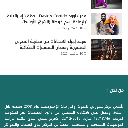
ممر داوود David’s Corrido : خطة ( إسرائيلية
) لإعادة رسم خريطة (الشرق الأوسط)
10 أغسطس، 2025
موعد إجراء الانتخابات بين مطرقة النصوص
الدستورية وسندان التفسيرات القضائية
10 نوفمبر، 2025
من نحن :
تأسس مركز حمورابي للبحوث والدراسات الإستراتيجية عام 2008 بمدينة بابل
(الحلة)، وحصل على شهادة التسجيل من دائرة المنظمات غير الحكومية
المرقمة ((1Z71874 بتاريخ 25/12/2012، كمركز علمي بحثي يهتم بدراسة
الموضوعات السياسية والمجتمعية، فضلاً عن التركيز على القضايا والظواهر