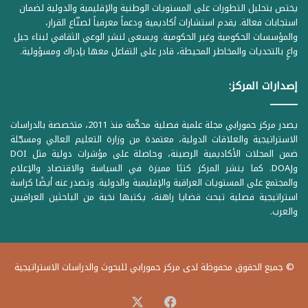
يختص بتحليل التطورات على المستويات الوطنية والإقليمية والدولية لضمان
استجابات فعالة. يقدم استشارات أكاديمية ودعماً معرفياً لصنّاع القرار،
والمؤسسات الحكومية وغير الحكومية. ويسعى لنشر الوعي الثقافي لبناء جيل
واعٍ بالتحديات والمخاطر المحيطة، قادر على التفاعل معها بإدراك ومسؤولية.
إصدارات المركز:
يصدر مركز حمورابي مجلة علمية فصلية محكّمة منذ 2011، متخصصة بالدراسات
الاستراتيجية والعلاقات الدولية، معتمدة من وزارة التعليم العالي ومسجّلة
ضمن المجلات الأكاديمية الرصينة، وحاصلة على مؤشرات دولية مثل DOI
وDOAJ. كما ينشر المركز كتبًا مميزة في السياسة والاقتصاد والإعلام
والمجتمع على المستويات العراقية والإقليمية والدولية. وتصدر عنه أيضًا كراسة
استراتيجية فصلية تبحث قضايا راهنة، يكتبها نخبة من الباحثين العراقيين
والعرب.
© جميع الحقوق محفوظة لدى مركز حمورابي للبحوث والدراسات الاستراتيجية
‫X
فيسبوك